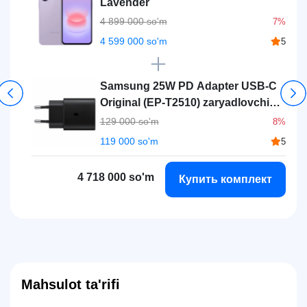
Lavender
4 899 000 so'm
7%
4 599 000 so'm
5
Samsung 25W PD Adapter USB-C
Original (EP-T2510) zaryadlovchi
qurilmasi , Black
129 000 so'm
8%
119 000 so'm
5
4 718 000 so'm
Купить комплект
Mahsulot ta'rifi