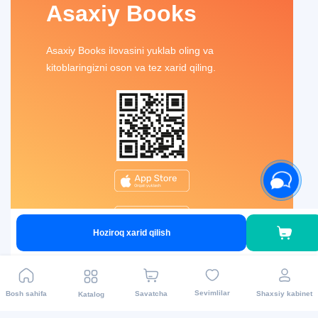
Asaxiy Books
Asaxiy Books ilovasini yuklab oling va
kitoblaringizni oson va tez xarid qiling.
Hoziroq xarid qilish
Sevimlilar
Bosh sahifa
Savatcha
Shaxsiy kabinet
Katalog