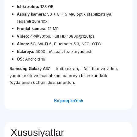
128 GB
Ichki xotira:
50 + 8 + 5 MP, optik stabilizatsiya,
Asosiy kamera:
raqamli zum 10x
12 MP
Frontal kamera:
4K@30fps, Full HD 1080p@120fps
Video:
5G, Wi-Fi 6, Bluetooth 5.3, NFC, OTG
Aloqa:
5000 mA·soat, tez zaryadlash
Batareya:
Android 16
OS:
— katta ekran, sifatli foto va video,
Samsung Galaxy A37
yuqori tezlik va mustahkam batareya bilan kundalik
foydalanish uchun ideal smartfon.
Ko'proq ko'rish
Xususiyatlar