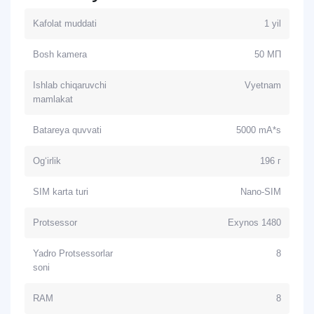
Kafolat muddati
1 yil
Bosh kamera
50 МП
Ishlab chiqaruvchi
Vyetnam
mamlakat
Batareya quvvati
5000 mA*s
Og‘irlik
196 г
SIM karta turi
Nano-SIM
Protsessor
Exynos 1480
Yadro Protsessorlar
8
soni
RAM
8