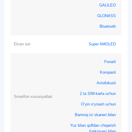
GALILEO
GLONASS
Bluetooth
Ekran turi
Super AMOLED
Fonarli
Kompasli
Avtofokusli
2 ta SIM-karta uchun
Smartfon xususiyatlari
O‘yin o‘ynash uchun
Barmoq izi skaneri bilan
Yuz bilan qulfdan chiqarish
funksiyasi bilan