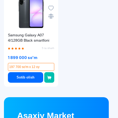
Samsung Galaxy A07
4/128GB Black smartfoni
5 ta sharh
1 899 000 so'm
197 700 so'm x 12 oy
Sotib olish
Asaxiy Market