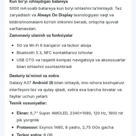
Kun bo‘yi ishlaydigan batareya
5000 mA·soatli batareya kun bo‘yi ishlashni ta’minlaydi. Tez
zaryadlash va
texnologiyasi vaqt va
Always On Display
bildirishnomalarni ko‘rish imkonini beradi, ortiqcha quvvat
sarflamasdan.
Zamonaviy ulanish va funksiyalar
5G va Wi-Fi 6 barqaror va tezkor aloqa
Bluetooth 5.3, NFC kontaktlarsiz to‘lovlar
USB OTG va raqamli kompas navigatsiya va aksessuarlar
bilan ishlashni osonlashtiradi
Dasturiy ta’minot va xotira
Galaxy A37
bilan ishlaydi, imo-ishora boshqaruvi
Android 16
interfeysni tez va qulay qiladi, xotira esa barcha ilovalar va
fayllar uchun yetarli.
Texnik xususiyatlar:
6,7" Super AMOLED, 2340×1080, 120 Hz, 1900 nit
Ekran:
pik yorqinlik
Exynos 1480, 8 yadro, 2,75 GGs gacha
Protsessor:
8 GB
Tezkor xotira: