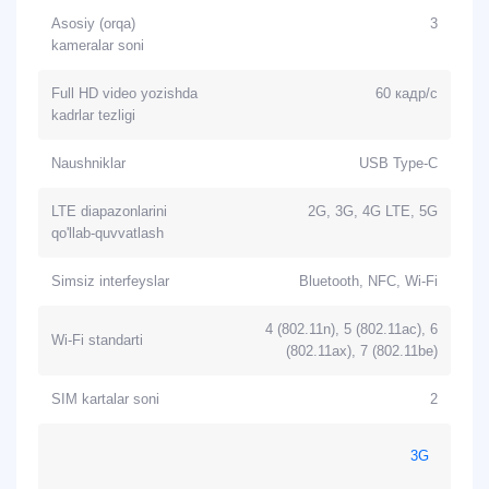
Asosiy (orqa)
3
kameralar soni
Full HD video yozishda
60 кадр/с
kadrlar tezligi
Naushniklar
USB Type-C
LTE diapazonlarini
2G, 3G, 4G LTE, 5G
qo'llab-quvvatlash
Simsiz interfeyslar
Bluetooth, NFC, Wi-Fi
4 (802.11n), 5 (802.11ac), 6
Wi-Fi standarti
(802.11ax), 7 (802.11be)
SIM kartalar soni
2
3G