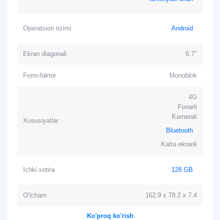
Operatsion tizimi
Android
Ekran diagonali
6.7"
Form-faktor
Monoblok
4G
Fonarli
Kamerali
Xususiyatlar
Bluetooth
Katta ekranli
Ichki xotira
128 GB
O‘lcham
162.9 x 78.2 x 7.4
Ko'proq ko'rish