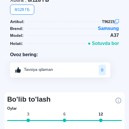
Xotira :
8/128 ГБ
8/128 ГБ
Artikul:
T96215
Samsung
Brend:
A37
Model:
● Sotuvda bor
Holati:
Ovoz bering:
Tavsiya qilaman
0
Bo'lib to'lash
Oylar
3
6
12