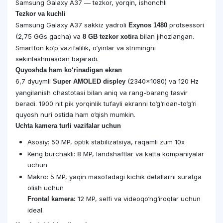
Samsung Galaxy A37 — tezkor, yorqin, ishonchli
Tezkor va kuchli
Samsung Galaxy A37 sakkiz yadroli
protsessori
Exynos 1480
(2,75 GGs gacha) va
bilan jihozlangan.
8 GB tezkor xotira
Smartfon ko‘p vazifalilik, o‘yinlar va strimingni
sekinlashmasdan bajaradi.
Quyoshda ham ko‘rinadigan ekran
6,7 dyuymli
(2340×1080) va 120 Hz
Super AMOLED displey
yangilanish chastotasi bilan aniq va rang-barang tasvir
beradi. 1900 nit pik yorqinlik tufayli ekranni to‘g‘ridan-to‘g‘ri
quyosh nuri ostida ham o‘qish mumkin.
Uchta kamera turli vazifalar uchun
Asosiy: 50 MP, optik stabilizatsiya, raqamli zum 10x
Keng burchakli: 8 MP, landshaftlar va katta kompaniyalar
uchun
Makro: 5 MP, yaqin masofadagi kichik detallarni suratga
olish uchun
12 MP, selfi va videoqo‘ng‘iroqlar uchun
Frontal kamera:
ideal.