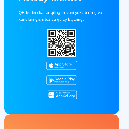
QR-kodni skaner qiling, ilovani yuklab oling va
xaridlaringizni tez va qulay bajaring.