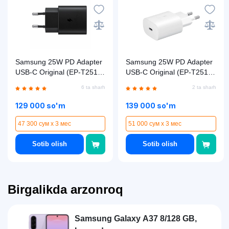
Samsung 25W PD Adapter
Samsung 25W PD Adapter
USB-C Original (EP-T2510)
USB-C Original (EP-T2510)
zaryadlovchi qurilmasi ,
zaryadlovchi qurilmasi ,
6 ta sharh
2 ta sharh
Black
White
129 000 so'm
139 000 so'm
47 300 сум x 3 мес
51 000 сум x 3 мес
Sotib olish
Sotib olish
Birgalikda arzonroq
Samsung Galaxy A37 8/128 GB,