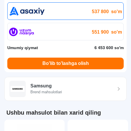
537 800
so'm
551 900
so'm
Umumiy qiymat
6 453 600 so'm
Bo'lib to'lashga olish
Samsung
Brend mahsulotlari
Ushbu mahsulot bilan xarid qiling