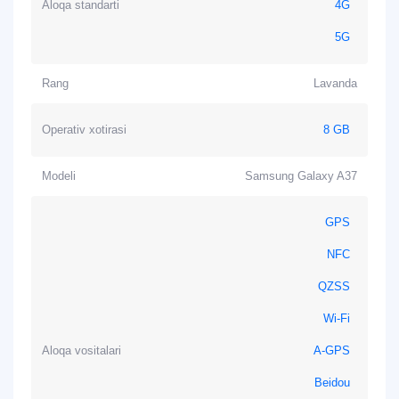
Aloqa standarti
4G
5G
Rang
Lavanda
Operativ xotirasi
8 GB
Modeli
Samsung Galaxy A37
GPS
NFC
QZSS
Wi-Fi
Aloqa vositalari
A-GPS
Beidou