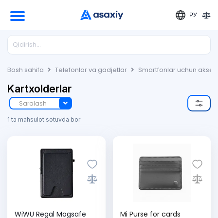
РУ
Bosh sahifa
Telefonlar va gadjetlar
Smartfonlar uchun akses
Kartxolderlar
Saralash
1 ta mahsulot sotuvda bor
WiWU Regal Magsafe
Mi Purse for cards