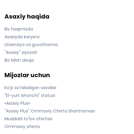
Asaxiy haqida
Biz haqimizda
Asaxiyda karyera
Litsenziya va guvohnoma
"Asaxiy" siyosati
Biz bilan aloqa
Mijozlar uchun
Ko'p so'raladigan savollar
"El-yurt ishonchi" statusi
«Asaxiy Plus»
"Asaxiy Plus" Ommaviy Oferta Shartnomasi
Muddatli to'lov ofertasi
Ommaviy oferta