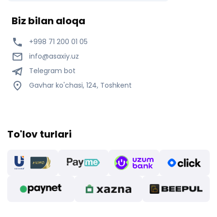
Biz bilan aloqa
+998 71 200 01 05
info@asaxiy.uz
Telegram bot
Gavhar ko'chasi, 124, Toshkent
To'lov turlari