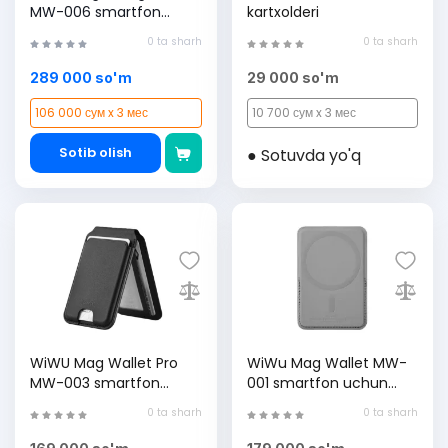
MW-006 smartfon
kartxolderi
uchun tirgakli magnit
0 ta sharh
0 ta sharh
hamyon-kartholder ,
Black
289 000 so'm
29 000 so'm
106 000 сум x 3 мес
10 700 сум x 3 мес
Sotib olish
● Sotuvda yo'q
WiWU Mag Wallet Pro
WiWu Mag Wallet MW-
MW-003 smartfon
001 smartfon uchun
uchun tirgakli magnit
tirgakli magnit hamyon-
0 ta sharh
0 ta sharh
hamyon-kartholder ,
kartholder , Grey
Black