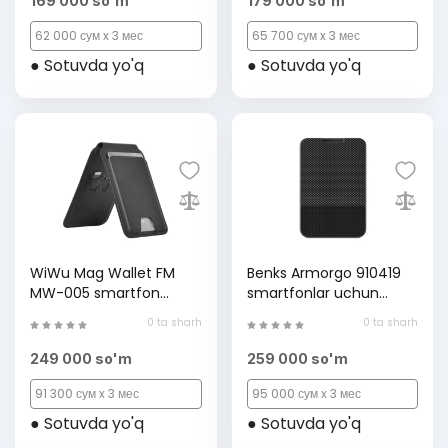
169 000 so'm
179 000 so'm
62 000 сум x 3 мес
65 700 сум x 3 мес
● Sotuvda yo'q
● Sotuvda yo'q
WiWu Mag Wallet FM
Benks Armorgo 910419
MW-005 smartfon
smartfonlar uchun
uchun tirgakli magnit
kartxolderi
0 ta sharh
0 ta sharh
hamyon-kartholder ,
Black
249 000 so'm
259 000 so'm
91 300 сум x 3 мес
95 000 сум x 3 мес
● Sotuvda yo'q
● Sotuvda yo'q