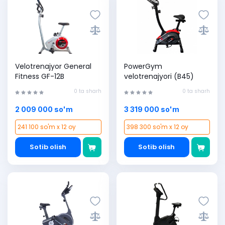
Velotrenajyor General
PowerGym
Fitness GF-12B
velotrenajyori (B45)
0 ta sharh
0 ta sharh
2 009 000 so'm
3 319 000 so'm
241 100 so'm x 12 oy
398 300 so'm x 12 oy
Sotib olish
Sotib olish