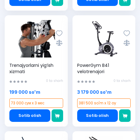
Trenajyorlarni yig‘ish
PowerGym B41
xizmati
velotrenajori
0 ta sharh
0 ta sharh
199 000 so'm
3 179 000 so'm
73 000 сум x 3 мес
381 500 so'm x 12 oy
Sotib olish
Sotib olish