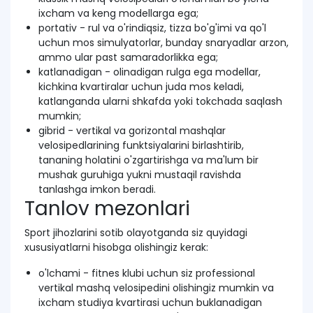
ixcham va keng modellarga ega;
portativ - rul va o'rindiqsiz, tizza bo'g'imi va qo'l
uchun mos simulyatorlar, bunday snaryadlar arzon,
ammo ular past samaradorlikka ega;
katlanadigan - olinadigan rulga ega modellar,
kichkina kvartiralar uchun juda mos keladi,
katlanganda ularni shkafda yoki tokchada saqlash
mumkin;
gibrid - vertikal va gorizontal mashqlar
velosipedlarining funktsiyalarini birlashtirib,
tananing holatini o'zgartirishga va ma'lum bir
mushak guruhiga yukni mustaqil ravishda
tanlashga imkon beradi.
Tanlov mezonlari
Sport jihozlarini sotib olayotganda siz quyidagi
xususiyatlarni hisobga olishingiz kerak:
o'lchami - fitnes klubi uchun siz professional
vertikal mashq velosipedini olishingiz mumkin va
ixcham studiya kvartirasi uchun buklanadigan