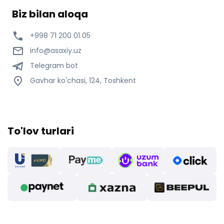
Biz bilan aloqa
+998 71 200 01 05
info@asaxiy.uz
Telegram bot
Gavhar ko'chasi, 124, Toshkent
To'lov turlari