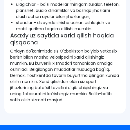
ulagichlar - ba'zi modellar minigarnituralar, telefon,
planshet, audio dinamiklar va boshqa jihozlarni
ulash uchun uyalar bilan jihozlangan;
stendlar - dizaynda shisha uchun ushlagich va
mobil qurilma taqdim etilishi mumkin.
Asaxiy.uz saytida xarid qilish haqida
qisqacha
Onlayn do'konimizda siz O'zbekiston bo'ylab yetkazib
berish bilan mashq velosipedini xarid qilishingiz
mumkin. Bu kuryerlik xizmatlari tomonidan amalga
oshiriladi. Belgilangan muddatlar hududga bog'liq.
Demak, Toshkentda tovarni buyurtma qilingan kunida
olish mumkin. Xarid qilishdan oldin siz sport
jihozlarining batafsil tavsifini o'qib chiqishingiz va
uning fotosuratini ko'rishingiz mumkin. Bo'lib-bo'lib
sotib olish xizmati mavjud.