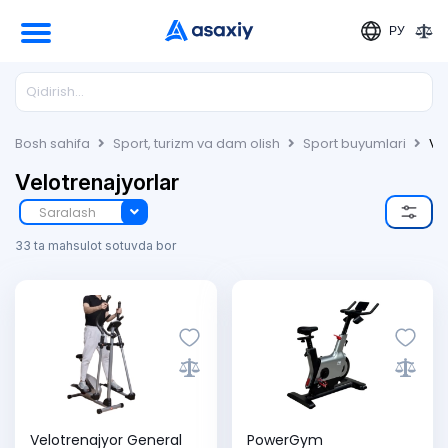
РУ
Bosh sahifa
Sport, turizm va dam olish
Sport buyumlari
Ve
Velotrenajyorlar
Saralash
33 ta mahsulot sotuvda bor
Velotrenajyor General
PowerGym