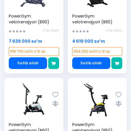
PowerGym
PowerGym
velotrenajyori (B90)
velotrenajyori (B65)
0 ta sharh
0 ta sharh
7 639 000 so'm
4 619 000 so'm
916 700 so'm x 12 oy
554 300 so'm x 12 oy
Sotib olish
Sotib olish
PowerGym
PowerGym
velotrenajyori (B60)
velotrenajyori (B50)