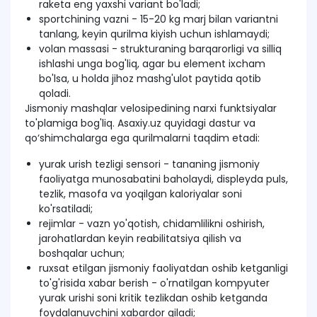
raketa eng yaxshi variant bo'ladi;
sportchining vazni - 15-20 kg marj bilan variantni
tanlang, keyin qurilma kiyish uchun ishlamaydi;
volan massasi - strukturaning barqarorligi va silliq
ishlashi unga bog'liq, agar bu element ixcham
bo'lsa, u holda jihoz mashg'ulot paytida qotib
qoladi.
Jismoniy mashqlar velosipedining narxi funktsiyalar
to'plamiga bog'liq. Asaxiy.uz quyidagi dastur va
qo‘shimchalarga ega qurilmalarni taqdim etadi:
yurak urish tezligi sensori - tananing jismoniy
faoliyatga munosabatini baholaydi, displeyda puls,
tezlik, masofa va yoqilgan kaloriyalar soni
ko'rsatiladi;
rejimlar - vazn yo'qotish, chidamlilikni oshirish,
jarohatlardan keyin reabilitatsiya qilish va
boshqalar uchun;
ruxsat etilgan jismoniy faoliyatdan oshib ketganligi
to'g'risida xabar berish - o'rnatilgan kompyuter
yurak urishi soni kritik tezlikdan oshib ketganda
foydalanuvchini xabardor qiladi;