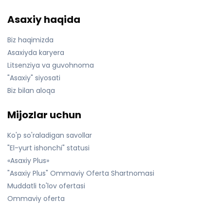
Asaxiy haqida
Biz haqimizda
Asaxiyda karyera
Litsenziya va guvohnoma
"Asaxiy" siyosati
Biz bilan aloqa
Mijozlar uchun
Ko'p so'raladigan savollar
"El-yurt ishonchi" statusi
«Asaxiy Plus»
"Asaxiy Plus" Ommaviy Oferta Shartnomasi
Muddatli to'lov ofertasi
Ommaviy oferta