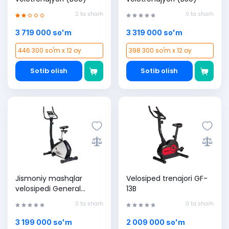
2 ta sharh
0 ta sharh
3 719 000 so'm
3 319 000 so'm
446 300 so'm x 12 oy
398 300 so'm x 12 oy
Sotib olish
Sotib olish
Jismoniy mashqlar
Velosiped trenajori GF-
velosipedi General
13B
Fitness GF-56B
0 ta sharh
0 ta sharh
3 199 000 so'm
2 009 000 so'm