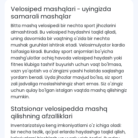
Velosiped mashqlari - uyingizda
samarali mashqlar
Bitta mashq velosipedi bir nechta sport jihozlarini
almashtiradi. Bu velosiped haydashni taqlid qiladi,
uning davomida bir vaqtning o'zida bir nechta
mushak guruhlari ishtirok etadi. Velosimulyator kardio
toifasiga kiradi. Bunday sport anjomlari bo'yicha
mashg'ulotlar ochiq havoda velosiped haydash yoki
fitnes klubiga tashrif buyurish uchun vaqt bo'lmasa,
vazn yo'qotish va o'zingizni yaxshi holatda saqlashga
yordam beradi. Uyda jihozlar mavjud bo'lsa, siz sport
zali jadvaliga moslashishingiz shart emas. Siz o'zingiz
uchun qulay bo'lgan istalgan vaqtda mashq qilishingiz
mumkin.
Statsionar velosipedda mashq
qilishning afzalliklari
Inventarizatsiya keng imkoniyatlarni o'z ichiga oladi:
bir necha tezlik, qo'pol erlarda haydashga taqlid qilish,