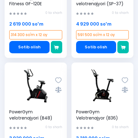
Fitness GF-120E
velotrenajyori (SP-37)
0 ta sharh
0 ta sharh
2 619 000 so'm
4 929 000 so'm
314 300 so'm x 12 oy
591 500 so'm x 12 oy
Sotib olish
Sotib olish
PowerGym
PowerGym
velotrenajyori (B48)
Velotrenajyor (B36)
0 ta sharh
0 ta sharh