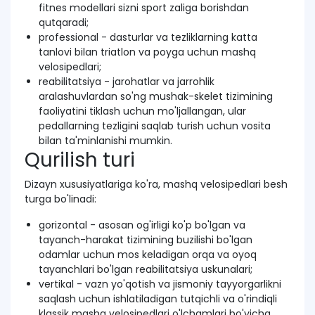
fitnes modellari sizni sport zaliga borishdan
qutqaradi;
professional - dasturlar va tezliklarning katta
tanlovi bilan triatlon va poyga uchun mashq
velosipedlari;
reabilitatsiya - jarohatlar va jarrohlik
aralashuvlardan so'ng mushak-skelet tizimining
faoliyatini tiklash uchun mo'ljallangan, ular
pedallarning tezligini saqlab turish uchun vosita
bilan ta'minlanishi mumkin.
Qurilish turi
Dizayn xususiyatlariga ko'ra, mashq velosipedlari besh
turga bo'linadi:
gorizontal - asosan og'irligi ko'p bo'lgan va
tayanch-harakat tizimining buzilishi bo'lgan
odamlar uchun mos keladigan orqa va oyoq
tayanchlari bo'lgan reabilitatsiya uskunalari;
vertikal - vazn yo'qotish va jismoniy tayyorgarlikni
saqlash uchun ishlatiladigan tutqichli va o'rindiqli
klassik mashq velosipedlari o'lchamlari bo'yicha