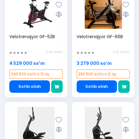
Velotrenajyor GF-52B
Velotrenajyor GF-66B
0 ta sharh
0 ta sharh
4 529 000 so'm
3 279 000 so'm
543 500 so'm x 12 oy
393 500 so'm x 12 oy
Sotib olish
Sotib olish