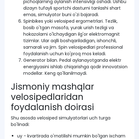
pichoqlarning aylanish intensivligi oshadi. Ushbu
dizayn tufayli sportchi dasturni tanlashi shart
emas, simulyator buni o'zi bajaradi.
Spinbikes yoki velosiped ergometrlari. Tezlik,
bosib o'tgan masofa, yurak urish tezligi va
hokazolarni o'lchaydigan ilg'or elektromagnit
tizimlar. Ular aqlli boshqariladigan, ishonchli,
samarali va jim. Spin velosipedlari professional
foydalanish uchun ko'proq mos keladi.
Generator bilan. Pedal aylanayotganda elektr
energiyasini ishlab chiqarishga qodir innovatsion
modellar. Keng qo'llanilmaydi.
Jismoniy mashqlar
velosipedlaridan
foydalanish doirasi
Shu asosda velosiped simulyatorlari uch turga
bo'linadi:
uy - kvartirada o'rnatilishi mumkin bo'lgan ixcham