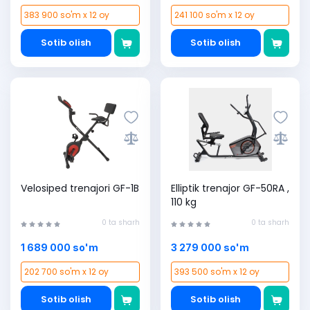
383 900 so'm x 12 oy
241 100 so'm x 12 oy
Sotib olish
Sotib olish
Velosiped trenajori GF-1B
Elliptik trenajor GF-50RA ,
110 kg
0 ta sharh
0 ta sharh
1 689 000 so'm
3 279 000 so'm
202 700 so'm x 12 oy
393 500 so'm x 12 oy
Sotib olish
Sotib olish