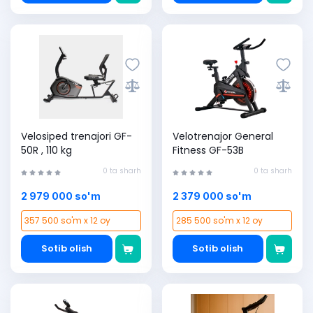
Velosiped trenajori GF-
Velotrenajor General
50R , 110 kg
Fitness GF-53B
0 ta sharh
0 ta sharh
2 979 000 so'm
2 379 000 so'm
357 500 so'm x 12 oy
285 500 so'm x 12 oy
Sotib olish
Sotib olish