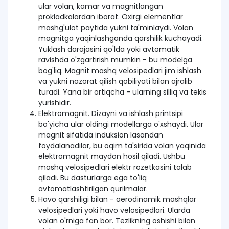
ular volan, kamar va magnitlangan
prokladkalardan iborat. Oxirgi elementlar
mashg'ulot paytida yukni ta'minlaydi. Volan
magnitga yaqinlashganda qarshilik kuchayadi.
Yuklash darajasini qo'lda yoki avtomatik
ravishda o'zgartirish mumkin - bu modelga
bog'liq. Magnit mashq velosipedlari jim ishlash
va yukni nazorat qilish qobiliyati bilan ajralib
turadi. Yana bir ortiqcha - ularning silliq va tekis
yurishidir.
Elektromagnit. Dizayni va ishlash printsipi
bo'yicha ular oldingi modellarga o'xshaydi. Ular
magnit sifatida induksion lasandan
foydalanadilar, bu oqim ta'sirida volan yaqinida
elektromagnit maydon hosil qiladi. Ushbu
mashq velosipedlari elektr rozetkasini talab
qiladi. Bu dasturlarga ega to'liq
avtomatlashtirilgan qurilmalar.
Havo qarshiligi bilan - aerodinamik mashqlar
velosipedlari yoki havo velosipedlari. Ularda
volan o'rniga fan bor. Tezlikning oshishi bilan