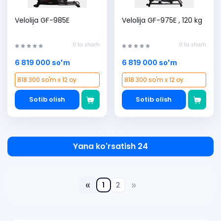
Velolija GF-985E
Velolija GF-975E , 120 kg
0 ta sharh
0 ta sharh
6 819 000 so'm
6 819 000 so'm
818 300 so'm x 12 oy
818 300 so'm x 12 oy
Sotib olish
Sotib olish
Yana ko'rsatish 24
«
»
1
2