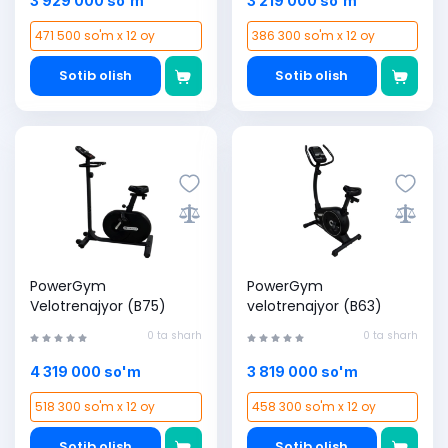
3 929 000 so'm
3 219 000 so'm
471 500 so'm x 12 oy
386 300 so'm x 12 oy
Sotib olish
Sotib olish
PowerGym
PowerGym
Velotrenajyor (B75)
velotrenajyor (B63)
0 ta sharh
0 ta sharh
4 319 000 so'm
3 819 000 so'm
518 300 so'm x 12 oy
458 300 so'm x 12 oy
Sotib olish
Sotib olish