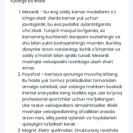
turlarga bo'linadi:
Mexanik - bu eng oddiy kamar modellarini o'z
ichiga oladi. Ularda kamar yuk uchun
javobgardir, bu esa pedallar aylantirilganda
cho'ziladi. Tutqich mavjud bo'lganda, siz
kamarning kuchlanish darajasini sozlashingiz va
shu bilan yukni boshqarishingiz mumkin. Bunday
dizaynlar arzon narxlardagi, kichik o'lchamlar va
oddiy o'rnatish bilan ajralib turadi. Mexanik
mashqlar velosipedini rozetkaga ulash shart
emas.
Poyafzal - inertsiya qonuniga muvofiq ishlang.
Bu holda yuk tormoz prokladkalari tomonidan
amalga oshiriladi, ular volanga mahkam bosiladi.
Inertial snaryadlar keng tezlikka ega, ular ko'proq
professional sportchilar uchun mo'ljallangan.
Ular tezkor velosipedlarni almashtiradilar. Blokli
mashqlar velosipedlarining afzalliklari orasida
arzon narx, silliq pedal aylanish va foydalanish
qulayligini ta'kidlash kerak.
Magnit. Elektr qurilmalari. Strukturaviy ravishda