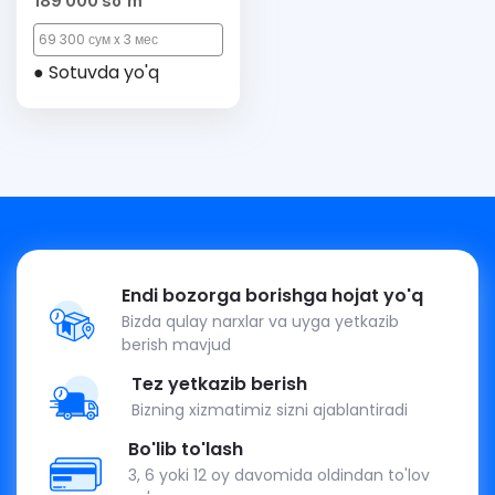
189 000 so'm
69 300 сум x 3 мес
● Sotuvda yo'q
Endi bozorga borishga hojat yo'q
Bizda qulay narxlar va uyga yetkazib
berish mavjud
Tez yetkazib berish
Bizning xizmatimiz sizni ajablantiradi
Bo'lib to'lash
3, 6 yoki 12 oy davomida oldindan to'lov