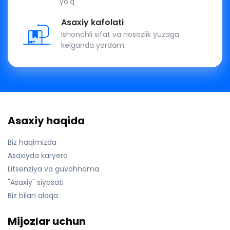
yo'q
Asaxiy kafolati
Ishonchli sifat va nosozlik yuzaga
kelganda yordam.
Asaxiy haqida
Biz haqimizda
Asaxiyda karyera
Litsenziya va guvohnoma
"Asaxiy" siyosati
Biz bilan aloqa
Mijozlar uchun