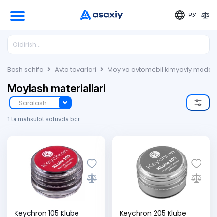
РУ
Bosh sahifa
Avto tovarlari
Moy va avtomobil kimyoviy moddal
Moylash materiallari
Saralash
1 ta mahsulot sotuvda bor
Keychron 105 Klube
Keychron 205 Klube