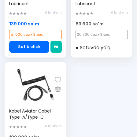
Lubricant
Lubricant
0 ta sharh
0 ta sharh
139 000 so'm
83 600 so'm
51 000 сум x 3 мес
30 700 сум x 3 мес
Sotib olish
● Sotuvda yo'q
Kabel Aviator Cabel
Type-A/Type-C
Keychron Coiled Cable
0 ta sharh
Black