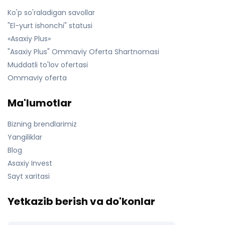
Ko'p so'raladigan savollar
"El-yurt ishonchi" statusi
«Asaxiy Plus»
"Asaxiy Plus" Ommaviy Oferta Shartnomasi
Muddatli to'lov ofertasi
Ommaviy oferta
Ma'lumotlar
Bizning brendlarimiz
Yangiliklar
Blog
Asaxiy Invest
Sayt xaritasi
Yetkazib berish va do'konlar