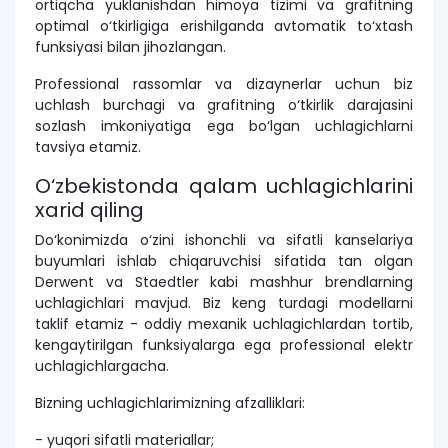
ortiqcha yuklanishdan himoya tizimi va grafitning
optimal o‘tkirligiga erishilganda avtomatik to‘xtash
funksiyasi bilan jihozlangan.
Professional rassomlar va dizaynerlar uchun biz
uchlash burchagi va grafitning o‘tkirlik darajasini
sozlash imkoniyatiga ega bo‘lgan uchlagichlarni
tavsiya etamiz.
O‘zbekistonda qalam uchlagichlarini
xarid qiling
Do‘konimizda o‘zini ishonchli va sifatli kanselariya
buyumlari ishlab chiqaruvchisi sifatida tan olgan
Derwent va Staedtler kabi mashhur brendlarning
uchlagichlari mavjud. Biz keng turdagi modellarni
taklif etamiz - oddiy mexanik uchlagichlardan tortib,
kengaytirilgan funksiyalarga ega professional elektr
uchlagichlargacha.
Bizning uchlagichlarimizning afzalliklari:
- yuqori sifatli materiallar;