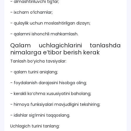
- almashtiriluvchi tig‘lar;
- ixcham o‘lchamlar;
- qulaylik uchun moslashtirilgan dizayn;
- qalamni ishonchli mahkamlash.
Qalam uchlagichlarini tanlashda
nimalarga e’tibor berish kerak
Tanlash bo‘yicha tavsiyalar:
- qalam turini aniqlang;
- foydalanish darajasini hisobga oling;
- kerakli ko‘chma xususiyatini baholang;
- himoya funksiyalari mavjudligini tekshiring;
- idishlar sig‘imini taqqoslang.
Uchlagich turini tanlang: