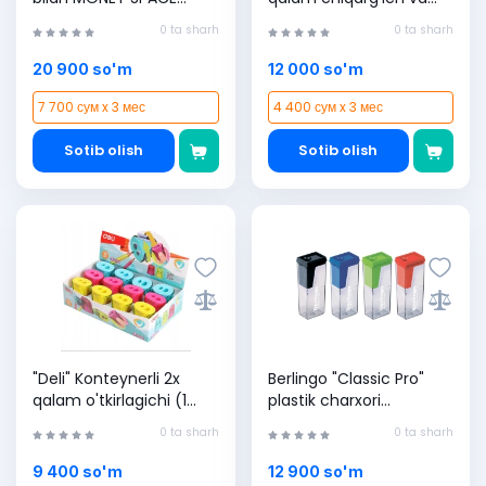
2ES007
o'chirg'ichi (1 dona)
0 ta sharh
0 ta sharh
20 900 so'm
12 000 so'm
7 700 сум x 3 мес
4 400 сум x 3 мес
Sotib olish
Sotib olish
"Deli" Konteynerli 2x
Berlingo "Classic Pro"
qalam o'tkirlagichi (1
plastik charxori
dona)
BBp_15019
0 ta sharh
0 ta sharh
9 400 so'm
12 900 so'm