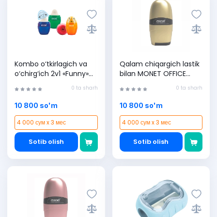
Kombo o‘tkirlagich va
Qalam chiqargich lastik
o‘chirg‘ich 2v1 «Funny»
bilan MONET OFFICE
2ES002
2ES001, Yellow, (1 dona)
0 ta sharh
0 ta sharh
10 800 so'm
10 800 so'm
4 000 сум x 3 мес
4 000 сум x 3 мес
Sotib olish
Sotib olish