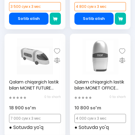
3 500 сум x 3 мес
4 800 сум x 3 мес
Sotib olish
Sotib olish
Qalam chiqargich lastik
Qalam chiqargich lastik
bilan MONET FUTURE
bilan MONET OFFICE
2ES006, Blue, (1 dona)
2ES001, Grey, (1 dona)
0 ta sharh
0 ta sharh
18 900 so'm
10 800 so'm
7 000 сум x 3 мес
4 000 сум x 3 мес
● Sotuvda yo'q
● Sotuvda yo'q