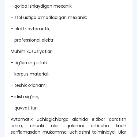
- qo‘lda ishlaydigan mexanik;
- stol ustiga o‘rnatiladigan mexanik;
- elektr avtomatik;
- professional elektr.
Muhim xususiyatlari:
- tig‘larning sifati;
- korpus materiali;
- teshik o‘lchami;
- idish sig‘imi;
- quvvat turi.
Avtomatik uchlagichlarga alohida e’tibor qaratish
lozim, chunki ular qalamni ortiqcha kuch
sarflamasdan mukammal uchlashni ta’minlaydi. Ular