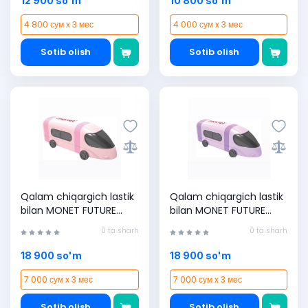
12 900 so'm
10 800 so'm
4 800 сум x 3 мес
4 000 сум x 3 мес
Sotib olish
Sotib olish
Qalam chiqargich lastik
Qalam chiqargich lastik
bilan MONET FUTURE
bilan MONET FUTURE
2ES006, Pink, (1 dona)
2ES006, Purple, (1 dona)
0 ta sharh
0 ta sharh
18 900 so'm
18 900 so'm
7 000 сум x 3 мес
7 000 сум x 3 мес
Sotib olish
Sotib olish