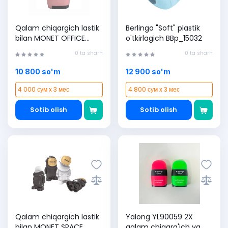
Qalam chiqargich lastik
Berlingo "Soft" plastik
bilan MONET OFFICE
o'tkirlagich BBp_15032
2ES001, Pink, (1 dona)
0 ta sharh
0 ta sharh
10 800 so'm
12 900 so'm
4 000 сум x 3 мес
4 800 сум x 3 мес
Sotib olish
Sotib olish
Qalam chiqargich lastik
Yalong YL90059 2X
bilan MONET SPACE
qalam chiqarg'ich va