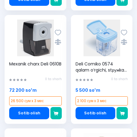
Mexanik charx Deli 0610B
Deli Comiko 0574
qalam o‘rgichi, stружka
yig‘uvchi idish bilan (1
0 ta sharh
0 ta sharh
dona)
72 200 so'm
5 500 so'm
26 500 сум x 3 мес
2 100 сум x 3 мес
Sotib olish
Sotib olish