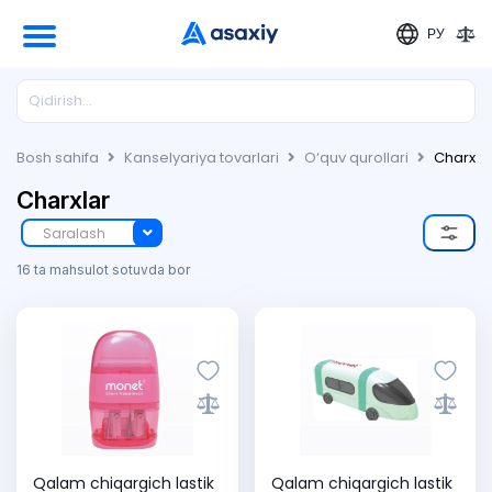
РУ
Bosh sahifa
Kanselyariya tovarlari
O‘quv qurollari
Charxla
Charxlar
Saralash
16 ta mahsulot sotuvda bor
Qalam chiqargich lastik
Qalam chiqargich lastik