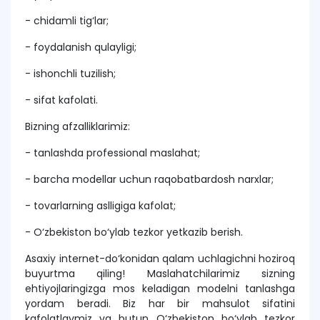
- chidamli tig‘lar;
- foydalanish qulayligi;
- ishonchli tuzilish;
- sifat kafolati.
Bizning afzalliklarimiz:
- tanlashda professional maslahat;
- barcha modellar uchun raqobatbardosh narxlar;
- tovarlarning aslligiga kafolat;
- O‘zbekiston bo‘ylab tezkor yetkazib berish.
Asaxiy internet-do‘konidan qalam uchlagichni hoziroq
buyurtma qiling! Maslahatchilarimiz sizning
ehtiyojlaringizga mos keladigan modelni tanlashga
yordam beradi. Biz har bir mahsulot sifatini
kafolatlaymiz va butun O‘zbekiston bo‘ylab tezkor