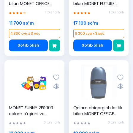
bilan MONET OFFICE
bilan MONET FUTURE
2ES004, Pink, (1 dona)
2ES006, Green, (1 dona)
1 ta sharh
1 ta sharh
11 700 so'm
17 100 so'm
4 300 сум x 3 мес
6 300 сум x 3 мес
Sotib olish
Sotib olish
MONET FUNNY 2ES003
Qalam chiqargich lastik
qalam o‘rgichi va
bilan MONET OFFICE
o‘chirgich (1 dona)
2ES001, Blue, (1 dona)
0 ta sharh
0 ta sharh