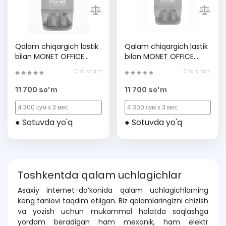
Qalam chiqargich lastik
Qalam chiqargich lastik
bilan MONET OFFICE
bilan MONET OFFICE
2ES004, Blue, (1 dona)
2ES004, Green, (1 dona)
0 ta sharh
0 ta sharh
11 700 so'm
11 700 so'm
4 300 сум x 3 мес
4 300 сум x 3 мес
● Sotuvda yo'q
● Sotuvda yo'q
Toshkentda qalam uchlagichlar
Asaxiy internet-do‘konida qalam uchlagichlarning
keng tanlovi taqdim etilgan. Biz qalamlaringizni chizish
va yozish uchun mukammal holatda saqlashga
yordam beradigan ham mexanik, ham elektr