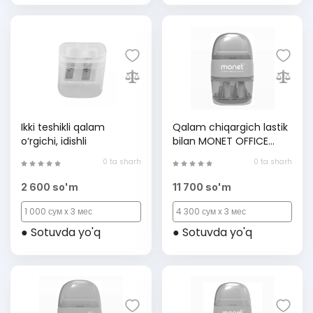
Ikki teshikli qalam
Qalam chiqargich lastik
o‘rgichi, idishli
bilan MONET OFFICE
2ES004, Purple, (1 dona)
0 ta sharh
0 ta sharh
2 600 so'm
11 700 so'm
1 000 сум x 3 мес
4 300 сум x 3 мес
● Sotuvda yo'q
● Sotuvda yo'q