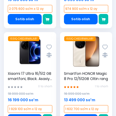
2 075 600 so'm x 12 oy
974 900 so'm x 12 oy
Sotib olish
Sotib olish
ISSIQ CHEGIRMALAR!
ISSIQ CHEGIRMALAR!
Xiaomi 17 Ultra 16/512 GB
Smartfon HONOR Magic
smartfoni, Black. Asaxiy
8 Pro 12/512GB Oltin rang
tanlovi!
0 ta sharh
1 ta sharh
18 999 000 so'm
16 999 000 so'm
16 199 000 so'm
13 499 000 so'm
1 929 100 so'm x 12 oy
1 632 700 so'm x 12 oy