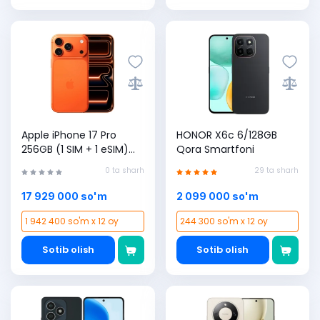
Apple iPhone 17 Pro
HONOR X6c 6/128GB
256GB (1 SIM + 1 eSIM)
Qora Smartfoni
Cosmic Orange
0 ta sharh
29 ta sharh
smartfoni
17 929 000 so'm
2 099 000 so'm
1 942 400 so'm x 12 oy
244 300 so'm x 12 oy
Sotib olish
Sotib olish