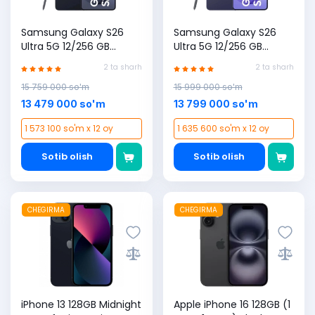
Samsung Galaxy S26
Samsung Galaxy S26
Ultra 5G 12/256 GB
Ultra 5G 12/256 GB
smartfoni, Qora
smartfoni, Binafsha
2 ta sharh
2 ta sharh
15 759 000 so'm
15 999 000 so'm
13 479 000 so'm
13 799 000 so'm
1 573 100 so'm x 12 oy
1 635 600 so'm x 12 oy
Sotib olish
Sotib olish
CHEGIRMA
CHEGIRMA
iPhone 13 128GB Midnight
Apple iPhone 16 128GB (1