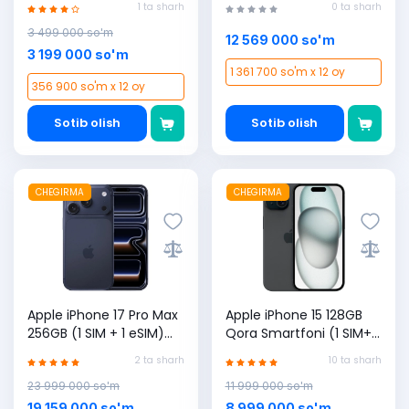
1 ta sharh
0 ta sharh
3 499 000 so'm
12 569 000 so'm
3 199 000 so'm
1 361 700 so'm x 12 oy
356 900 so'm x 12 oy
Sotib olish
Sotib olish
CHEGIRMA
CHEGIRMA
Apple iPhone 17 Pro Max
Apple iPhone 15 128GB
256GB (1 SIM + 1 eSIM)
Qora Smartfoni (1 SIM+1
Deep Blue smartfoni
ESIM). Yangi.
2 ta sharh
10 ta sharh
23 999 000 so'm
11 999 000 so'm
19 159 000 so'm
8 999 000 so'm