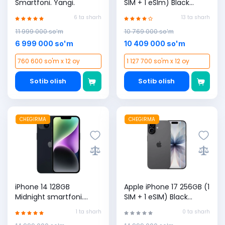
Smartfoni. Yangi.
SIM + 1 eSIm) Black
smartfoni
6 ta sharh
13 ta sharh
11 999 000 so'm
10 769 000 so'm
6 999 000 so'm
10 409 000 so'm
760 600 so'm x 12 oy
1 127 700 so'm x 12 oy
Sotib olish
Sotib olish
CHEGIRMA
CHEGIRMA
iPhone 14 128GB
Apple iPhone 17 256GB (1
Midnight smartfoni.
SIM + 1 eSIM) Black
Yangi (1 Sim + 1 eSim)
smartfoni
1 ta sharh
0 ta sharh