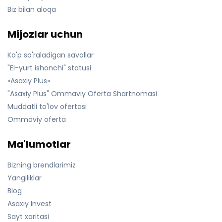
Biz bilan aloqa
Mijozlar uchun
Ko'p so'raladigan savollar
"El-yurt ishonchi" statusi
«Asaxiy Plus»
"Asaxiy Plus" Ommaviy Oferta Shartnomasi
Muddatli to'lov ofertasi
Ommaviy oferta
Ma'lumotlar
Bizning brendlarimiz
Yangiliklar
Blog
Asaxiy Invest
Sayt xaritasi