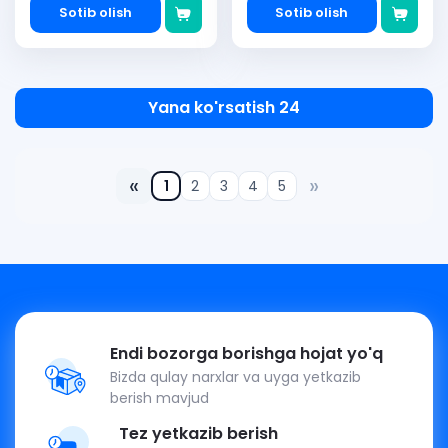
Sotib olish
Sotib olish
Yana ko'rsatish 24
«
»
1
2
3
4
5
Endi bozorga borishga hojat yo'q
Bizda qulay narxlar va uyga yetkazib
berish mavjud
Tez yetkazib berish