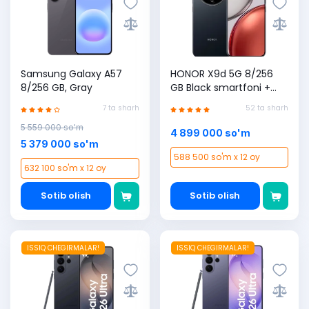
Samsung Galaxy A57
HONOR X9d 5G 8/256
8/256 GB, Gray
GB Black smartfoni +
Uzmobile SIM karta
7 ta sharh
52 ta sharh
sovg'a (1 yilga 365 GB
5 559 000 so'm
bonus)
4 899 000 so'm
5 379 000 so'm
588 500 so'm x 12 oy
632 100 so'm x 12 oy
Sotib olish
Sotib olish
ISSIQ CHEGIRMALAR!
ISSIQ CHEGIRMALAR!