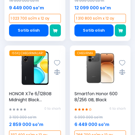
14 999 000 so'm
14 999 000 so'm
9 449 000 so'm
12 099 000 so'm
1 023 700 so'm x 12 oy
1 310 800 so'm x 12 oy
Sotib olish
Sotib olish
ISSIQ CHEGIRMALAR!
CHEGIRMA
HONOR X7e 6/128GB
Smartfon Honor 600
Midnight Black
8/256 GB, Black
smartfoni
0 ta sharh
6 ta sharh
3 109 000 so'm
6 999 000 so'm
2 859 000 so'm
6 449 000 so'm
337 400 so'm x 12 oy
766 700 so'm x 12 oy