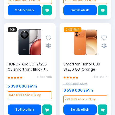
Sotib olish
Sotib olish
TOP
CHEGIRMA
HONOR X9d 5G 12/256
Smartfon Honor 600
GB smartfoni, Black +
8/256 GB, Orange
Uzmobile SIM karta
81 ta sharh
4 ta sharh
sovg'a (1 yilga 365 GB
bonus)
6 999 000 so'm
5 399 000 so'm
6 599 000 so'm
647 400 so'm x 12 oy
772 300 so'm x 12 oy
Sotib olish
Sotib olish