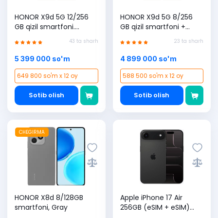
HONOR X9d 5G 12/256
HONOR X9d 5G 8/256
GB qizil smartfoni.
GB qizil smartfoni +
BESTSELLER! + Uzmobile
Uzmobile SIM karta
43 ta sharh
23 ta sharh
SIM karta sovg'a (1 yilga
sovg'a (1 yilga 365 GB
365 GB bonus)
bonus)
5 399 000 so'm
4 899 000 so'm
649 800 so'm x 12 oy
588 500 so'm x 12 oy
Sotib olish
Sotib olish
CHEGIRMA
HONOR X8d 8/128GB
Apple iPhone 17 Air
smartfoni, Gray
256GB (eSIM + eSIM)
Space Black smartfoni