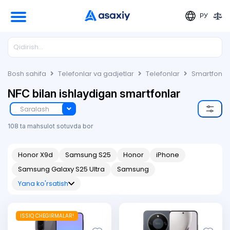
РУ
Bosh sahifa
Telefonlar va gadjetlar
Telefonlar
Smartfonla
NFC bilan ishlaydigan smartfonlar
Saralash
108 ta mahsulot sotuvda bor
Honor X9d
Samsung S25
Honor
iPhone
Samsung Galaxy S25 Ultra
Samsung
Yana ko'rsatish
ISSIQ CHEGIRMALAR!