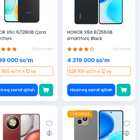
R X6c 6/128GB Qora
HONOR X8d 8/256GB
tfoni
smartfoni, Black
29 ta sharh
1 ta sharh
99 000 so'm
4 319 000 so'm
 300 so'm x 12 oy
529 100 so'm x 12 oy
iroq xarid qilish
Hoziroq xarid qilish
CHEGIRMA