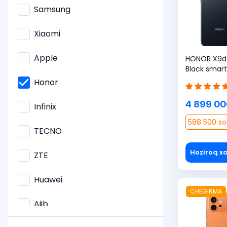
Samsung
Xiaomi
Apple
HONOR X9d 
Black smart
SIM karta so
Honor
GB bonus)
4 899 00
Infinix
588 500 so
TECNO
Hoziroq xa
ZTE
Huawei
CHEGIRMA
Ajib