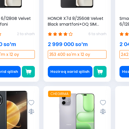
6/128GB Velvet
HONOR X7d 8/256GB Velvet
Sma
foni
Black smartfoni+OQ SIM
6/12
karta sovg'a (3 oyga 100 GB)
2 ta sharh
6 ta sharh
0 so'm
2 999 000 so'm
2 0
'm x 12 oy
353 400 so'm x 12 oy
242
rid qilish
Hoziroq xarid qilish
Hoz
CHEGIRMA