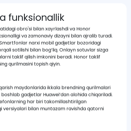
a funksionallik
fatidagi obro'si bilan xayrlashdi va Honor
ksionalligi va zamonaviy dizayni bilan ajralib turadi.
Smartfonlar narxi mobil gadjetlar bozoridagi
li sotilishi bilan bog‘liq. Onlayn sotuvlar sizga
ni taklif qilish imkonini beradi. Honor taklif
g qurilmasini topish qiyin.
qarish maydonlarida ikkala brendning qurilmalari
ldan boshlab gadjetlar Huawei’dan alohida chiqariladi.
fonlarning har biri takomillashtirilgan
i versiyalari bilan muntazam ravishda qatorni