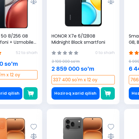
5G 8/256 GB
HONOR X7e 6/128GB
Smar
foni + Uzmobile
Midnight Black smartfoni
GB, 
vg'a (1 yilga 365
52 ta sharh
0 ta sharh
3 109 000 so'm
6 99
0 so'm
2 859 000 so'm
6 4
'm x 12 oy
337 400 so'm x 12 oy
766
rid qilish
Hoziroq xarid qilish
Hoz