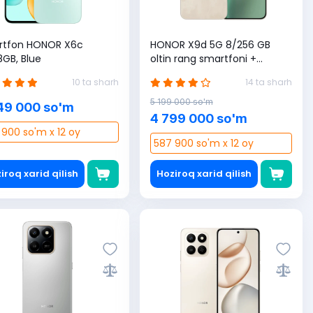
rtfon HONOR X6c
HONOR X9d 5G 8/256 GB
8GB, Blue
oltin rang smartfoni +
Uzmobile SIM karta sovg'a (1
10 ta sharh
14 ta sharh
yilga 365 GB bonus)
5 199 000 so'm
49 000 so'm
4 799 000 so'm
 900 so'm x 12 oy
587 900 so'm x 12 oy
iroq xarid qilish
Hoziroq xarid qilish