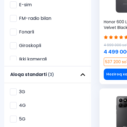
E-sim
FM-radio bilan
Honor 600 L
Velvet Blac
Fonarli
Giroskopli
4 999 000 so
4 499 00
Ikki kamerali
537 200 so
Keng burchakli obyektivli
Aloqa standarti
Hoziroq xa
(3)
Kompasli
3G
Makro obyektiv bilan
4G
Optik stabilizatsiyali
5G