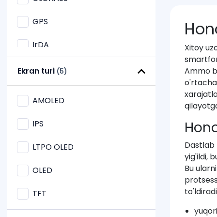
GPS
Hono
IrDA
Xitoy uzo
smartfonl
NavIC
Ekran turi
Ammo bre
(5)
o'rtacha
NFC
xarajatl
AMOLED
qilayotg
QZSS
IPS
Hono
Wi-Fi
Dastlab 
LTPO OLED
yig'ildi,
Bu ularn
OLED
protsess
to'ldirad
TFT
yuqori