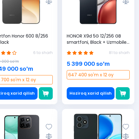
tfon Honor 600 8/256
HONOR X9d 5G 12/256 GB
Black
smartfoni, Black + Uzmobile
SIM karta sovg'a (1 yilga 365
6 ta sharh
81 ta sharh
GB bonus)
9 000 so'm
5 399 000 so'm
49 000 so'm
647 400 so'm x 12 oy
 700 so'm x 12 oy
iroq xarid qilish
Hoziroq xarid qilish