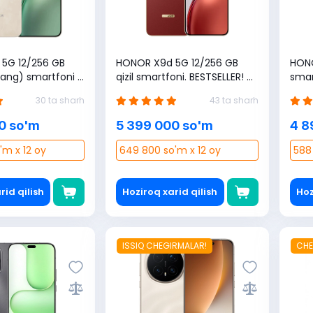
5G 12/256 GB
HONOR X9d 5G 12/256 GB
HONO
 rang) smartfoni +
qizil smartfoni. BESTSELLER! +
smar
M karta sovg'a (1
Uzmobile SIM karta sovg'a (1
kart
30 ta sharh
43 ta sharh
B bonus)
yilga 365 GB bonus)
bonu
0 so'm
5 399 000 so'm
4 8
'm x 12 oy
649 800 so'm x 12 oy
588 
rid qilish
Hoziroq xarid qilish
Hoz
ISSIQ CHEGIRMALAR!
CHE