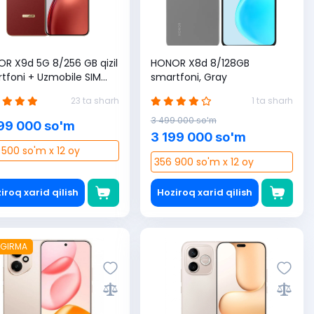
R X9d 5G 8/256 GB qizil
HONOR X8d 8/128GB
tfoni + Uzmobile SIM
smartfoni, Gray
a sovg'a (1 yilga 365 GB
23 ta sharh
1 ta sharh
s)
3 499 000 so'm
99 000 so'm
3 199 000 so'm
500 so'm x 12 oy
356 900 so'm x 12 oy
iroq xarid qilish
Hoziroq xarid qilish
GIRMA