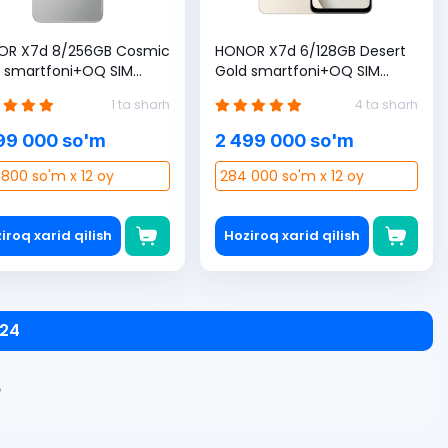
OR X7d 8/256GB Cosmic
HONOR X7d 6/128GB Desert
 smartfoni+OQ SIM
Gold smartfoni+OQ SIM
a sovg'a (3 oyga 100 GB)
karta sovg'a (3 oyga 100 GB)
1 ta sharh
4 ta sharh
99 000 so'm
2 499 000 so'm
800 so'm x 12 oy
284 000 so'm x 12 oy
iroq xarid qilish
Hoziroq xarid qilish
 24
»