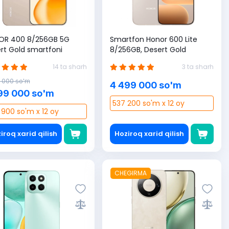
OR 400 8/256GB 5G
Smartfon Honor 600 Lite
rt Gold smartfoni
8/256GB, Desert Gold
14 ta sharh
3 ta sharh
 000 so'm
4 499 000 so'm
99 000 so'm
537 200 so'm x 12 oy
 900 so'm x 12 oy
iroq xarid qilish
Hoziroq xarid qilish
CHEGIRMA