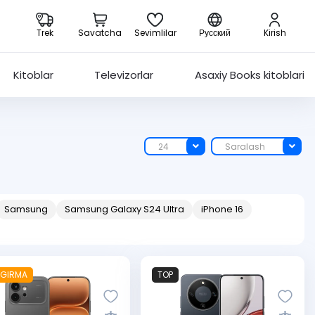
Trek
Savatcha
Sevimlilar
Русский
Kirish
Kitoblar
Televizorlar
Asaxiy Books kitoblari
24
Saralash
Samsung
Samsung Galaxy S24 Ultra
iPhone 16
GIRMA
TOP