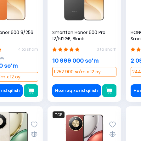
onor 600 8/256
Smartfon Honor 600 Pro
HONO
12/512GB, Black
Smar
4 ta sharh
3 ta sharh
'm
10 999 000 so'm
2 0
0 so'm
1 252 900 so'm x 12 oy
244
'm x 12 oy
rid qilish
Hoziroq xarid qilish
Hoz
TOP