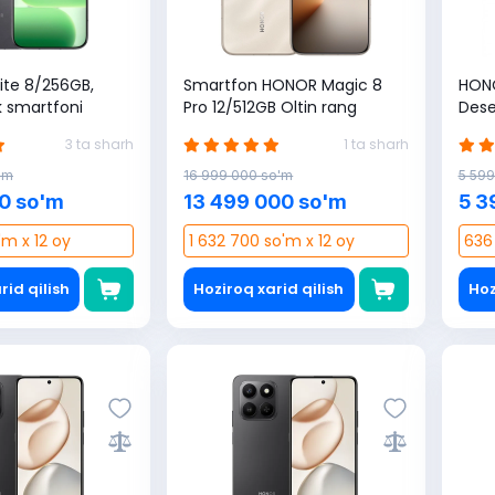
ite 8/256GB,
Smartfon HONOR Magic 8
HON
k smartfoni
Pro 12/512GB Oltin rang
Dese
3 ta sharh
1 ta sharh
'm
16 999 000 so'm
5 599
0 so'm
13 499 000 so'm
5 3
'm x 12 oy
1 632 700 so'm x 12 oy
636
rid qilish
Hoziroq xarid qilish
Hoz