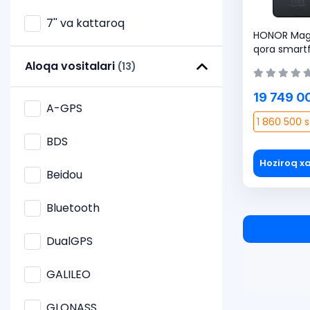
7'' va kattaroq
HONOR Magi
qora smartf
Aloqa vositalari
(13)
19 749 0
A-GPS
1 860 500 s
BDS
Hoziroq xa
Beidou
Bluetooth
DualGPS
GALILEO
GLONASS