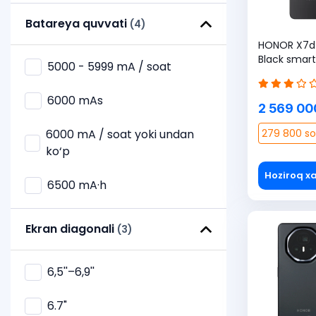
Ovozli boshqaruvchi bilan
Batareya quvvati
(4)
O‘yin o‘ynash uchun
HONOR X7d 
Black smart
5000 - 5999 mA / soat
Raqamli stabilizatsiyali
6000 mAs
Simsiz quvvatlantirish bilan
2 569 00
6000 mA / soat yoki undan
279 800 so
Suvga chidamli
ko‘p
Tez quvvatlash bilan
Hoziroq xa
6500 mA·h
Uch kamerali
Ekran diagonali
(3)
Ultra keng burchakli
obyektivli
6,5''–6,9''
Yuz bilan qulfdan chiqarish
funksiyasi bilan
6.7"