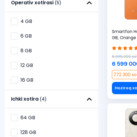
Green Lion
Operativ xotirasi
(5)
4 GB
Smartfon H
6 GB
GB, Orange
8 GB
6 999 000 so
6 599 00
12 GB
772 300 so
16 GB
Hoziroq xa
Ichki xotira
(4)
64 GB
128 GB