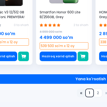
c V3 12/512 GB
Smartfon Honor 600 Lite
HON
oni. PREMYERA!
8/256GB, Grey
Grey
kart
0 ta sharh
2 ta sharh
4 999 000 so'm
00 so'm
2 8
4 499 000 so'm
o'm x 12 oy
338 
539 500 so'm x 12 oy
rid qilish
Hoziroq xarid qilish
Hoz
Yana ko'rsatish
«
1
2