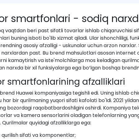
r smartfonlari - sodiq narxd
q vaqtdan beri past sifatli tovarlar ishlab chiqaruvchisi si
ari buning isboti bo'lib xizmat qiladi. Ular ishonchliligi, fun
ndning asosiy afzalligi - uskunalar uchun arzon narxlar. 
 narxlardan past. Bu brend mahsulotlari asosan internet orqa
arni kamaytirish va iste'molchilarga mos keladigan qurilmalar
an narxda bir xil funksiyalarga ega bo‘lgan boshqa brendnin
r smartfonlarining afzalliklari
brend Huawei kompaniyasiga tegishli edi. Uning ishlab chi
 bu har bir qurilmaning yuqori sifati kafolati bo'ldi. 2021 yi
ing bozordagi raqobatbardoshligini oshirdi. Kompaniya tele
orlar va kamera sensorlarini oladigan telefonlarning yang
i. Qurilmalar quyidagi afzalliklarga ega:
 qurilish sifati va komponentlar;