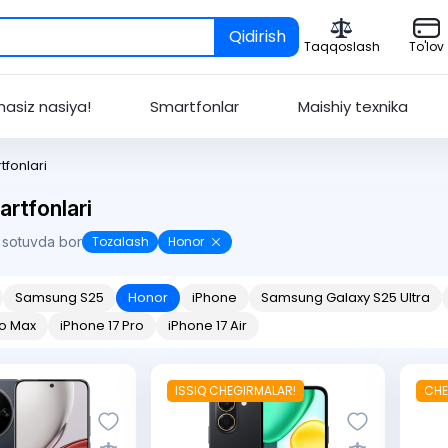
Qidirish
Taqqoslash
To'lov
asiz nasiya!
Smartfonlar
Maishiy texnika
fonlari
rtfonlari
 sotuvda bor
Tozalash
Honor
Samsung S25
Honor
iPhone
Samsung Galaxy S25 Ultra
ro Max
iPhone 17 Pro
iPhone 17 Air
ISSIQ CHEGIRMALAR!
CHE