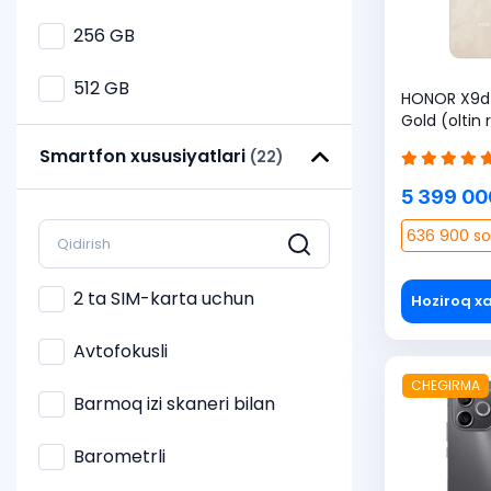
256 GB
512 GB
HONOR X9d 
Gold (oltin
Uzmobile SI
Smartfon xususiyatlari
(22)
yilga 365 G
5 399 00
636 900 so
2 ta SIM-karta uchun
Hoziroq xa
Avtofokusli
CHEGIRMA
Barmoq izi skaneri bilan
Barometrli