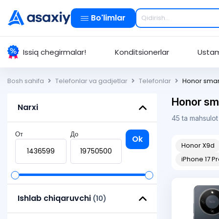
Bo'limlar
Issiq chegirmalar!
Konditsionerlar
Ustam
Bosh sahifa
Telefonlar va gadjetlar
Telefonlar
Honor smart
Honor sma
Narxi
45 ta mahsulot
От
До
Ok
Honor X9d
iPhone 17 P
Ishlab chiqaruvchi
(10)