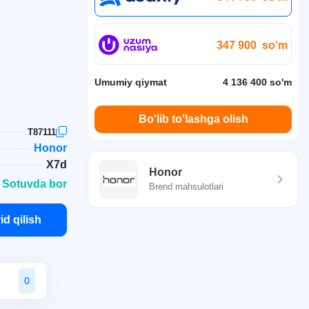
347 900
so'm
Umumiy qiymat
4 136 400 so'm
Bo'lib to'lashga olish
T87111
Honor
X7d
Honor
 Sotuvda bor
Brend mahsulotlari
id qilish
0