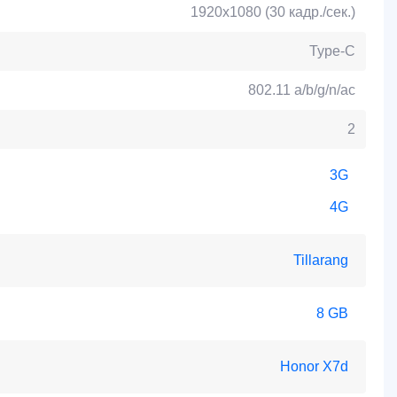
1920x1080 (30 кадр./сек.)
Type-C
802.11 a/b/g/n/ac
2
3G
4G
Tillarang
8 GB
Honor X7d