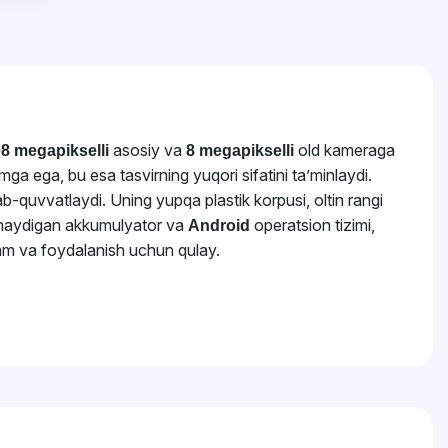
asosiy va
old kameraga
8 megapikselli
8 megapikselli
mga ega, bu esa tasvirning yuqori sifatini ta’minlaydi.
lab-quvvatlaydi. Uning yupqa plastik korpusi, oltin rangi
inmaydigan akkumulyator va
operatsion tizimi,
Android
am va foydalanish uchun qulay.