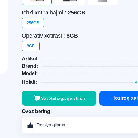
Ichki xotira hajmi :
256GB
256GB
Operativ xotirasi :
8GB
8GB
Artikul:
Brend:
Model:
Holati:
●
Hoziroq xar
Savatchaga qo'shish
Ovoz bering:
Tavsiya qilaman