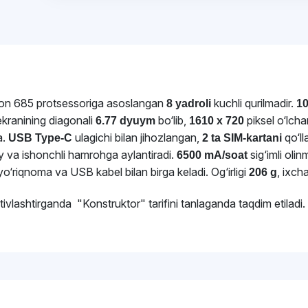
on 685
protsessoriga asoslangan
kuchli qurilmadir.
8 yadroli
10
kranining diagonali
bo‘lib,
piksel o‘lcha
6.77 dyuym
1610 x 720
a.
ulagichi bilan jihozlangan,
qo‘l
USB Type-C
2 ta SIM-kartani
va ishonchli hamrohga aylantiradi.
sig‘imli ol
6500 mA/soat
o‘riqnoma va USB kabel bilan birga keladi. Og‘irligi
, ixch
206 g
ivlashtirganda "Konstruktor" tarifini tanlaganda taqdim etiladi.