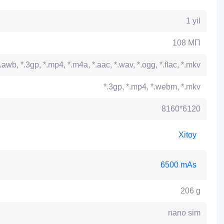
1 yil
108 МП
.awb, *.3gp, *.mp4, *.m4a, *.aac, *.wav, *.ogg, *.flac, *.mkv
*.3gp, *.mp4, *.webm, *.mkv
8160*6120
Xitoy
6500 mАs
206 g
nano sim