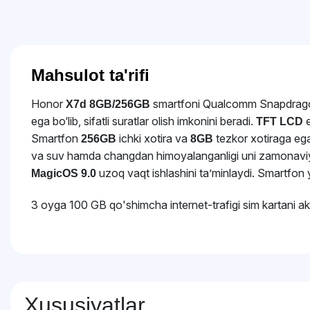
Mahsulot ta'rifi
Honor
smartfoni
Qualcomm Snapdrag
X7d 8GB/256GB
ega bo‘lib, sifatli suratlar olish imkonini beradi.
e
TFT LCD
Smartfon
ichki xotira va
tezkor xotiraga eg
256GB
8GB
va suv hamda changdan himoyalanganligi uni zamonaviy 
uzoq vaqt ishlashini ta’minlaydi. Smartfon y
MagicOS 9.0
3 oyga 100 GB qo'shimcha internet-trafigi sim kartani akt
Xususiyatlar