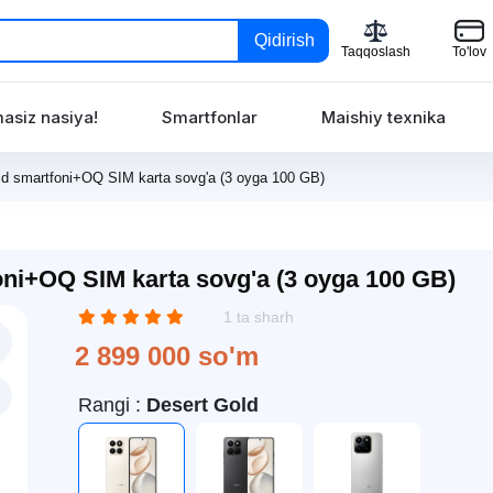
Qidirish
Taqqoslash
To'lov
asiz nasiya!
Smartfonlar
Maishiy texnika
 smartfoni+OQ SIM karta sovg'a (3 oyga 100 GB)
i+OQ SIM karta sovg'a (3 oyga 100 GB)
1 ta sharh
2 899 000 so'm
Rangi :
Desert Gold