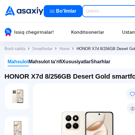
Bo'limlar
Issiq chegirmalar!
Konditsionerlar
Ustam
Bosh sahifa
Smartfonlar
Honor
HONOR X7d 8/256GB Desert Gold
Mahsulot
Mahsulot ta'rifi
Xususiyatlar
Sharhlar
HONOR X7d 8/256GB Desert Gold smartfon