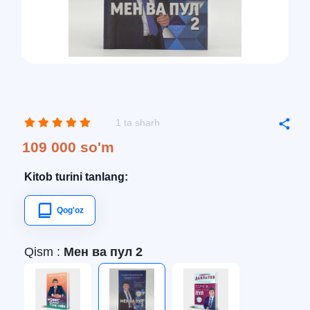
1 ta sharh
109 000 so'm
Kitob turini tanlang:
Qog'oz
Qism :
Мен ва пул 2