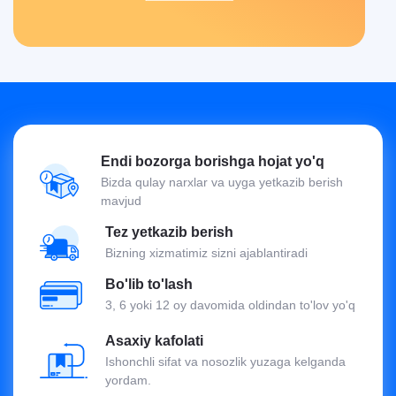
Endi bozorga borishga hojat yo'q
Bizda qulay narxlar va uyga yetkazib berish
mavjud
Tez yetkazib berish
Bizning xizmatimiz sizni ajablantiradi
Bo'lib to'lash
3, 6 yoki 12 oy davomida oldindan to'lov yo'q
Asaxiy kafolati
Ishonchli sifat va nosozlik yuzaga kelganda
yordam.