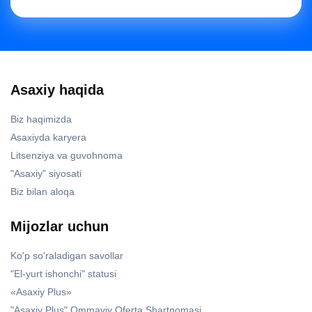
Asaxiy haqida
Biz haqimizda
Asaxiyda karyera
Litsenziya va guvohnoma
"Asaxiy" siyosati
Biz bilan aloqa
Mijozlar uchun
Ko'p so'raladigan savollar
"El-yurt ishonchi" statusi
«Asaxiy Plus»
"Asaxiy Plus" Ommaviy Oferta Shartnomasi