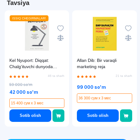
Tavsiya
ISSIQ CHEGIRMALAR!
Kel Nyuport: Diqqat:
Allan Dib: Bir varaqli
Chalg‘ituvchi dunyoda
marketing reja
muvaffaqiyat sirlari
46 ta sharh
21 ta sharh
59 000 so'm
99 000 so'm
42 000 so'm
36 300 сум x 3 мес
15 400 сум x 3 мес
Sotib olish
Sotib olish