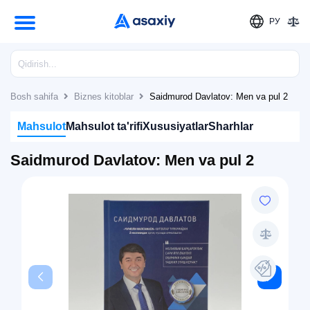
РУ
Bosh sahifa
Biznes kitoblar
Saidmurod Davlatov: Men va pul 2
Mahsulot
Mahsulot ta'rifi
Xususiyatlar
Sharhlar
Saidmurod Davlatov: Men va pul 2