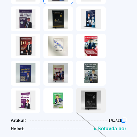
Artikul:
T41731
● Sotuvda bor
Holati: