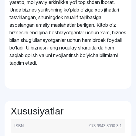
yaratib, moliyaviy erkinlikka yo‘l topishdan iborat.
Unda biznes yuritishning ko‘plab o‘ziga xos jihatlari
tasvirlangan, shuningdek muallif tajribasiga
asoslangan amaliy maslahatlar berilgan. Kitob o‘z
biznesini endigina boshlayotganlar uchun xam, biznes
bilan shug‘ullanayotganlar uchun ham birdek foydali
bo‘ladi. U biznesni eng noqulay sharoitlarda ham
saqlab qolish va uni rivojlantirish bo‘yicha bilimlarni
taqdim etadi.
Xususiyatlar
ISBN
978-9943-8090-3-1