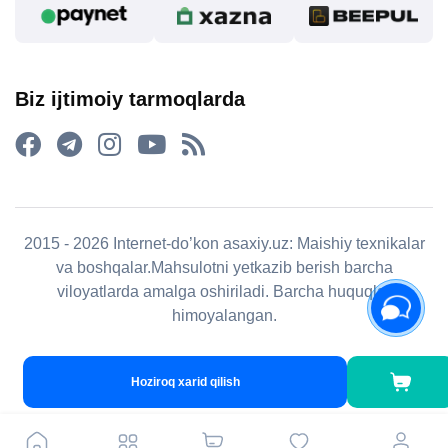
Biz ijtimoiy tarmoqlarda
2015 - 2026 Internet-do’kon asaxiy.uz: Maishiy texnikalar
va boshqalar.Mahsulotni yetkazib berish barcha
viloyatlarda amalga oshiriladi. Barcha huquqlar
himoyalangan.
Hoziroq xarid qilish