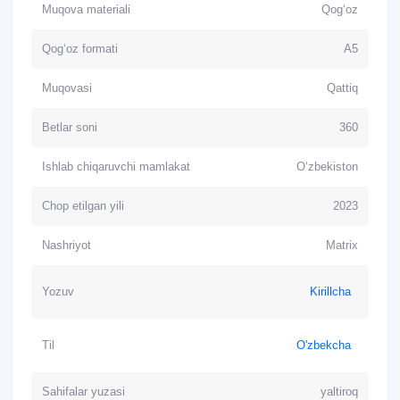
Muqova materiali
Qog‘oz
Qog‘oz formati
A5
Muqovasi
Qattiq
Betlar soni
360
Ishlab chiqaruvchi mamlakat
O‘zbekiston
Chop etilgan yili
2023
Nashriyot
Matrix
Yozuv
Kirillcha
Til
O'zbekcha
Sahifalar yuzasi
yaltiroq