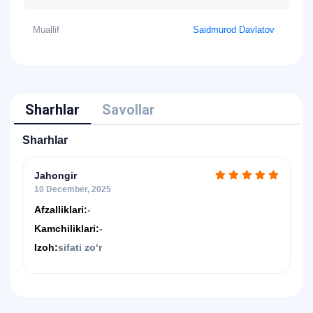
Muallif
Saidmurod Davlatov
Sharhlar
Savollar
Sharhlar
Jahongir
10 December, 2025
Afzalliklari:
-
Kamchiliklari:
-
Izoh:
sifati zoʻr