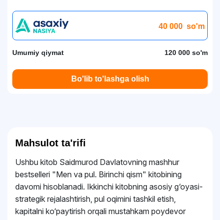
40 000
so'm
Umumiy qiymat
120 000 so'm
Bo'lib to'lashga olish
Mahsulot ta'rifi
Ushbu kitob Saidmurod Davlatovning mashhur
bestselleri "Men va pul. Birinchi qism" kitobining
davomi hisoblanadi. Ikkinchi kitobning asosiy g‘oyasi-
strategik rejalashtirish, pul oqimini tashkil etish,
kapitalni ko‘paytirish orqali mustahkam poydevor