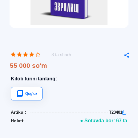
8 ta sharh
55 000 so'm
Kitob turini tanlang:
Qog'oz
Artikul:
T23481
● Sotuvda bor: 67 ta
Holati: