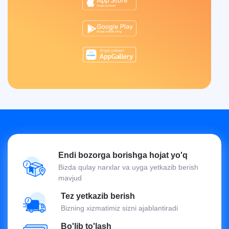
Endi bozorga borishga hojat yo'q
Bizda qulay narxlar va uyga yetkazib berish
mavjud
Tez yetkazib berish
Bizning xizmatimiz sizni ajablantiradi
Bo'lib to'lash