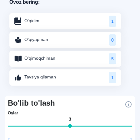
Ovoz bering:
O'qidim
1
O'qiyapman
0
O'qimoqchiman
5
Tavsiya qilaman
1
Bo'lib to'lash
Oylar
3