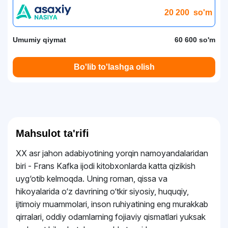
20 200
so'm
Umumiy qiymat
60 600 so'm
Bo'lib to'lashga olish
Mahsulot ta'rifi
XX asr jahon adabiyotining yorqin namoyandalaridan
biri - Frans Kafka ijodi kitobxonlarda katta qizikish
uyg‘otib kelmoqda. Uning roman, qissa va
hikoyalarida o‘z davrining o‘tkir siyosiy, huquqiy,
ijtimoiy muammolari, inson ruhiyatining eng murakkab
qirralari, oddiy odamlarning fojiaviy qismatlari yuksak