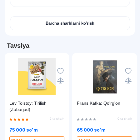
Barcha sharhlarni ko'rish
Tavsiya
Lev Tolstoy: Tirilish
Frans Kafka: Qo'rg'on
(Zabarjad)
2 ta sharh
0 ta sharh
75 000 so'm
65 000 so'm