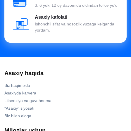
3, 6 yoki 12 oy davomida oldindan to'lov yo'q
Asaxiy kafolati
Ishonchli sifat va nosozlik yuzaga kelganda
yordam.
Asaxiy haqida
Biz haqimizda
Asaxiyda karyera
Litsenziya va guvohnoma
"Asaxiy" siyosati
Biz bilan aloqa
Mijozlar uchun