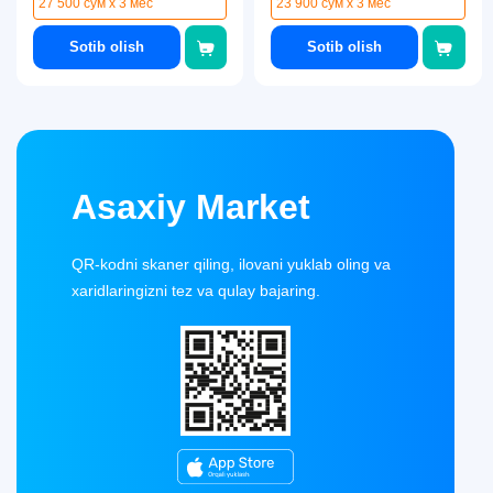
27 500 сум x 3 мес
23 900 сум x 3 мес
Sotib olish
Sotib olish
Asaxiy Market
QR-kodni skaner qiling, ilovani yuklab oling va
xaridlaringizni tez va qulay bajaring.