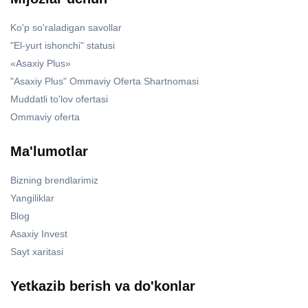
Ko'p so'raladigan savollar
"El-yurt ishonchi" statusi
«Asaxiy Plus»
"Asaxiy Plus" Ommaviy Oferta Shartnomasi
Muddatli to'lov ofertasi
Ommaviy oferta
Ma'lumotlar
Bizning brendlarimiz
Yangiliklar
Blog
Asaxiy Invest
Sayt xaritasi
Yetkazib berish va do'konlar