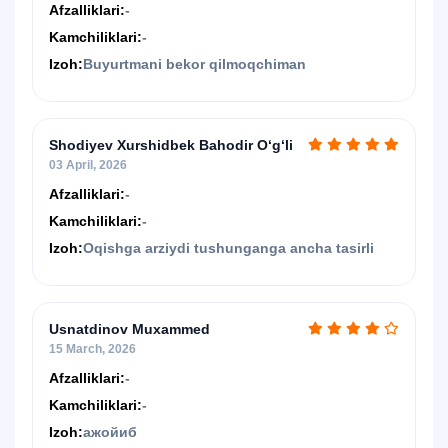
Afzalliklari:
-
Kamchiliklari:
-
Izoh:
Buyurtmani bekor qilmoqchiman
Shodiyev Xurshidbek Bahodir O‘g‘li
03 April, 2026
Afzalliklari:
-
Kamchiliklari:
-
Izoh:
Oqishga arziydi tushunganga ancha tasirli
Usnatdinov Muxammed
15 March, 2026
Afzalliklari:
-
Kamchiliklari:
-
Izoh:
ажойиб