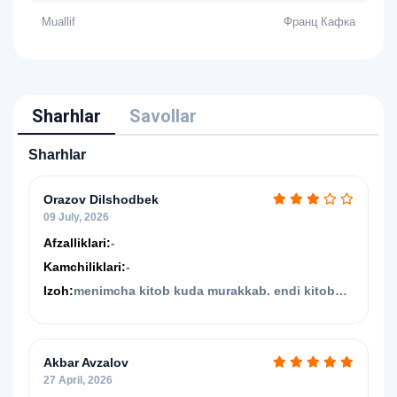
Muallif
Франц Кафка
Sharhlar
Savollar
Sharhlar
Orazov Dilshodbek
09 July, 2026
Afzalliklari:
-
Kamchiliklari:
-
Izoh:
menimcha kitob kuda murakkab. endi kitob
oqishni boshlaganlarga tavsiya qilmayman
Akbar Avzalov
27 April, 2026