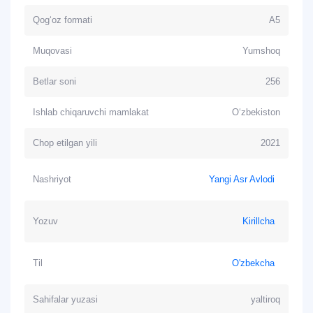
Qog‘oz formati
A5
Muqovasi
Yumshoq
Betlar soni
256
Ishlab chiqaruvchi mamlakat
O‘zbekiston
Chop etilgan yili
2021
Nashriyot
Yangi Asr Avlodi
Yozuv
Kirillcha
Til
O'zbekcha
Sahifalar yuzasi
yaltiroq