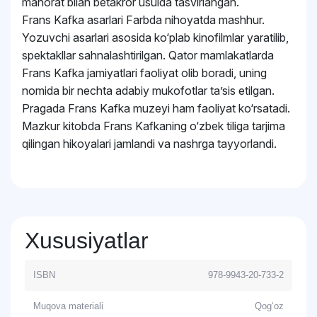
mahorat bilan betakror usulda tasvirlangan.
Frans Kafka asarlari Farbda nihoyatda mashhur.
Yozuvchi asarlari asosida ko‘plab kinofilmlar yaratilib,
spektakllar sahnalashtirilgan. Qator mamlakatlarda
Frans Kafka jamiyatlari faoliyat olib boradi, uning
nomida bir nechta adabiy mukofotlar taʼsis etilgan.
Pragada Frans Kafka muzeyi ham faoliyat ko‘rsatadi.
Mazkur kitobda Frans Kafkaning o‘zbek tiliga tarjima
qilingan hikoyalari jamlandi va nashrga tayyorlandi.
Xususiyatlar
ISBN
978-9943-20-733-2
Muqova materiali
Qog‘oz