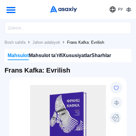
РУ
Bosh sahifa
Jahon adabiyoti
Frans Kafka: Evrilish
Mahsulot
Mahsulot ta'rifi
Xususiyatlar
Sharhlar
Frans Kafka: Evrilish