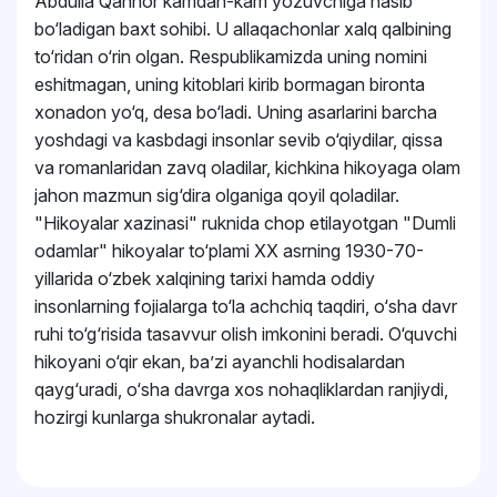
Abdulla Qahhor kamdan-kam yozuvchiga nasib
bo‘ladigan baxt sohibi. U allaqachonlar xalq qalbining
to‘ridan o‘rin olgan. Respublikamizda uning nomini
eshitmagan, uning kitoblari kirib bormagan bironta
xonadon yo‘q, desa bo‘ladi. Uning asarlarini barcha
yoshdagi va kasbdagi insonlar sevib o‘qiydilar, qissa
va romanlaridan zavq oladilar, kichkina hikoyaga olam
jahon mazmun sig‘dira olganiga qoyil qoladilar.
"Hikoyalar xazinasi" ruknida chop etilayotgan "Dumli
odamlar" hikoyalar to‘plami XX asrning 1930-70-
yillarida o‘zbek xalqining tarixi hamda oddiy
insonlarning fojialarga to‘la achchiq taqdiri, o‘sha davr
ruhi to‘g‘risida tasavvur olish imkonini beradi. O‘quvchi
hikoyani o‘qir ekan, baʼzi ayanchli hodisalardan
qayg‘uradi, o‘sha davrga xos nohaqliklardan ranjiydi,
hozirgi kunlarga shukronalar aytadi.