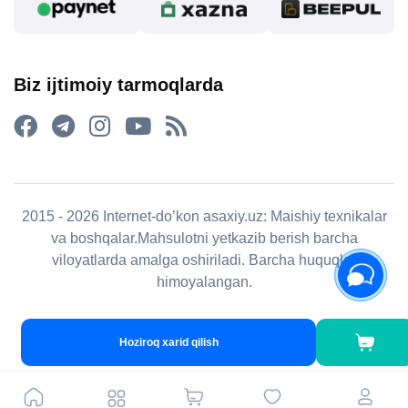
Biz ijtimoiy tarmoqlarda
2015 - 2026 Internet-do’kon asaxiy.uz: Maishiy texnikalar
va boshqalar.Mahsulotni yetkazib berish barcha
viloyatlarda amalga oshiriladi. Barcha huquqlar
himoyalangan.
Hoziroq xarid qilish