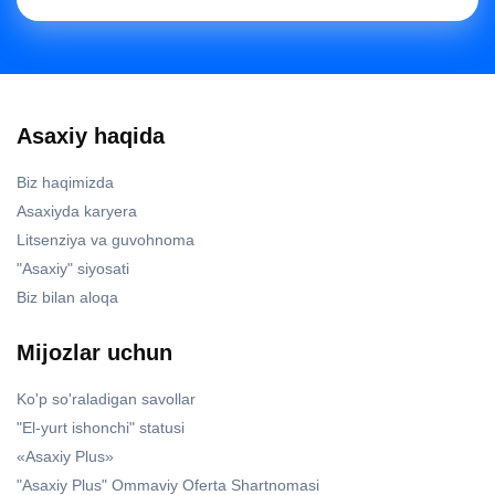
Asaxiy haqida
Biz haqimizda
Asaxiyda karyera
Litsenziya va guvohnoma
"Asaxiy" siyosati
Biz bilan aloqa
Mijozlar uchun
Ko'p so'raladigan savollar
"El-yurt ishonchi" statusi
«Asaxiy Plus»
"Asaxiy Plus" Ommaviy Oferta Shartnomasi