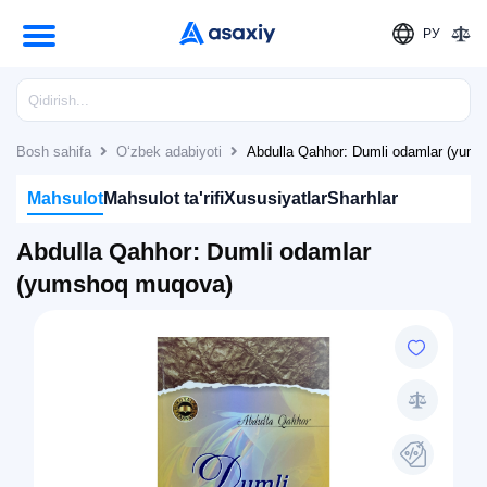
РУ
Bosh sahifa
O‘zbek adabiyoti
Abdulla Qahhor: Dumli odamlar (yum
Mahsulot
Mahsulot ta'rifi
Xususiyatlar
Sharhlar
Abdulla Qahhor: Dumli odamlar
(yumshoq muqova)