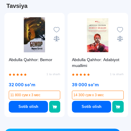
Tavsiya
Abdulla Qahhor: Bemor
Abdulla Qahhor: Adabiyot
muallimi
1 ta sharh
1 ta sharh
32 000 so'm
39 000 so'm
11 800 сум x 3 мес
14 300 сум x 3 мес
Sotib olish
Sotib olish