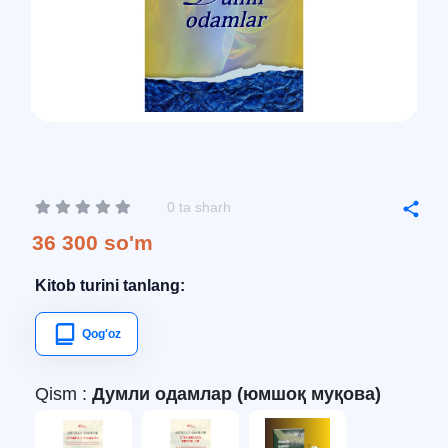
0 ta sharh
36 300 so'm
Kitob turini tanlang:
Qog'oz
Qism :
Думли одамлар (юмшоқ муқова)