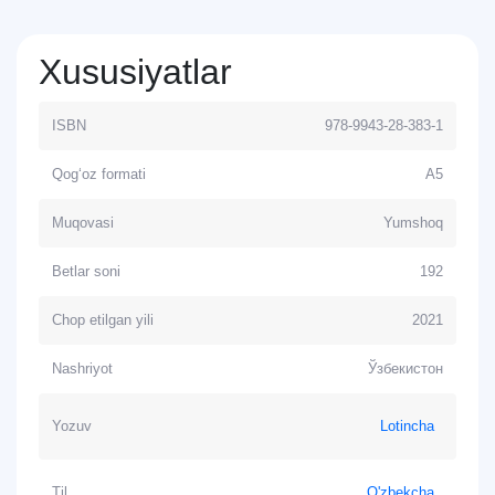
Xususiyatlar
ISBN
978-9943-28-383-1
Qog‘oz formati
A5
Muqovasi
Yumshoq
Betlar soni
192
Chop etilgan yili
2021
Nashriyot
Ўзбекистон
Yozuv
Lotincha
Til
O'zbekcha