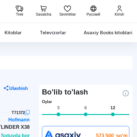
Trek
Savatcha
Sevimlilar
Русский
Kirish
Kitoblar
Televizorlar
Asaxiy Books kitoblari
Ulashish
Bo'lib to'lash
Oylar
3
6
12
T71372
Hofmann
LINDER X38
573 500
so'm
 Sotuvda bor