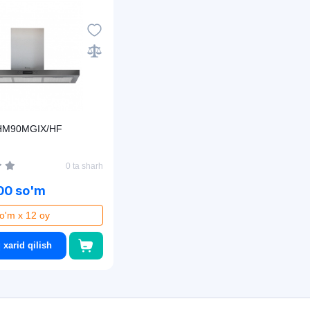
HM90MGIX/HF
0 ta sharh
00 so'm
o'm x 12 oy
 xarid qilish