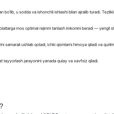
an bo‘lib, u sodda va ishonchli ishlashi bilan ajralib turadi. Tezl
 holatlarga mos optimal rejimni tanlash imkonini beradi — yengil s
ni samarali ushlab qoladi, ichki qismlarni himoya qiladi va quri
at tayyorlash jarayonini yanada qulay va xavfsiz qiladi.
?