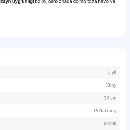
bo‘lib, oshxonada doimo toza havo va
zayn uyg‘unligi
3 yil
Xitoy
38 sm
Po‘lat rang
Metall