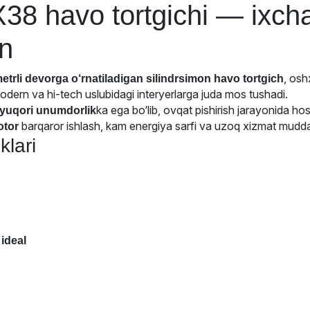
 havo tortgichi — ixch
yn
, osh
etrli devorga o‘rnatiladigan silindrsimon havo tortgich
odern va hi-tech uslubidagi interyerlarga juda mos tushadi.
ka ega bo‘lib, ovqat pishirish jarayonida hos
 yuqori unumdorlik
barqaror ishlash, kam energiya sarfi va uzoq xizmat muddat
otor
lari
ideal