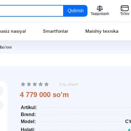
Qidirish
Taqqoslash
To'lov
asiz nasiya!
Smartfonlar
Maishiy texnika
o‘roni
0 ta sharh
4 779 000 so'm
Artikul:
Brend:
Model:
CY
Holati:
●