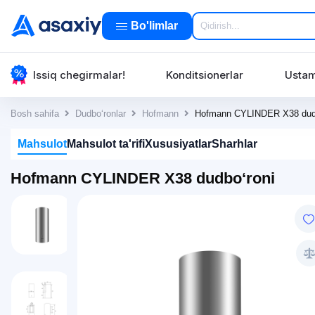
Bo'limlar
Issiq chegirmalar!
Konditsionerlar
Ustam
Bosh sahifa
Dudbo‘ronlar
Hofmann
Hofmann CYLINDER X38 dudb
Mahsulot
Mahsulot ta'rifi
Xususiyatlar
Sharhlar
Hofmann CYLINDER X38 dudbo‘roni