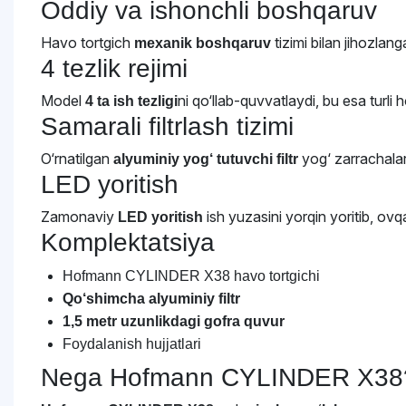
Oddiy va ishonchli boshqaruv
Havo tortgich
tizimi bilan jihozlang
mexanik boshqaruv
4 tezlik rejimi
Model
ni qo‘llab-quvvatlaydi, bu esa turli
4 ta ish tezligi
Samarali filtrlash tizimi
O‘rnatilgan
yog‘ zarrachalari
alyuminiy yog‘ tutuvchi filtr
LED yoritish
Zamonaviy
ish yuzasini yorqin yoritib, ovq
LED yoritish
Komplektatsiya
Hofmann CYLINDER X38 havo tortgichi
Qo‘shimcha alyuminiy filtr
1,5 metr uzunlikdagi gofra quvur
Foydalanish hujjatlari
Nega Hofmann CYLINDER X38