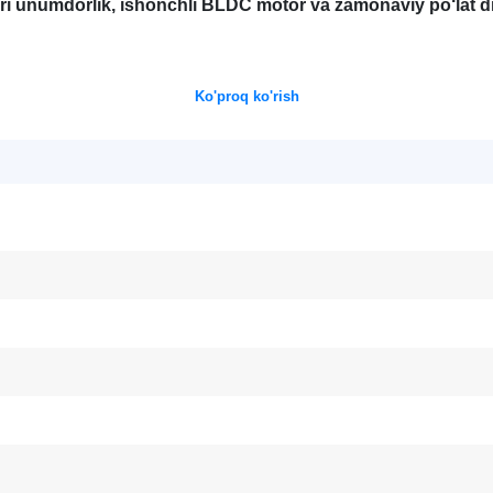
i unumdorlik, ishonchli BLDC motor va zamonaviy po‘lat di
Ko'proq ko'rish