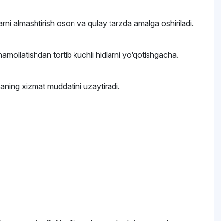
iklarni almashtirish oson va qulay tarzda amalga oshiriladi.
hamollatishdan tortib kuchli hidlarni yo‘qotishgacha.
lmaning xizmat muddatini uzaytiradi.