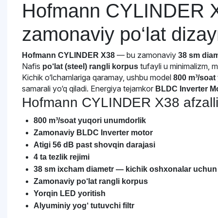
Hofmann CYLINDER X38
zamonaviy po‘lat diza
— bu zamonaviy
Hofmann CYLINDER X38
38 sm diam
Nafis
tufayli u minimalizm, m
po‘lat (steel) rangli korpus
Kichik o‘lchamlariga qaramay, ushbu model
800 m³/soat
samarali yo‘q qiladi. Energiya tejamkor
BLDC Inverter M
Hofmann CYLINDER X38 afzallik
800 m³/soat yuqori unumdorlik
Zamonaviy BLDC Inverter motor
Atigi 56 dB past shovqin darajasi
4 ta tezlik rejimi
38 sm ixcham diametr — kichik oshxonalar uchun 
Zamonaviy po‘lat rangli korpus
Yorqin LED yoritish
Alyuminiy yog‘ tutuvchi filtr