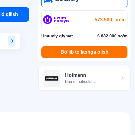
id qilish
573 500
so'm
Umumiy qiymat
6 882 000 so'm
0
Bo'lib to'lashga olish
Hofmann
Brend mahsulotlari