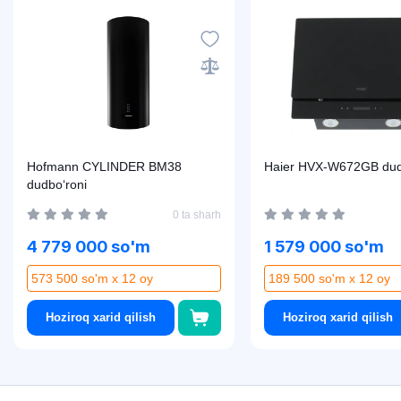
Hofmann CYLINDER BM38
Haier HVX-W672GB dud
dudbo‘roni
0 ta sharh
4 779 000 so'm
1 579 000 so'm
573 500 so'm x 12 oy
189 500 so'm x 12 oy
Hoziroq xarid qilish
Hoziroq xarid qilish