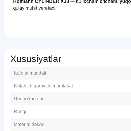
— bu
Hofmann CYLINDER X38
ixcham o‘lcham, yuqor
qulay muhit yaratadi.
Xususiyatlar
Kafolat muddati
Ishlab chiqaruvchi mamlakat
Dudbo‘ron eni
Rangi
Material dekori