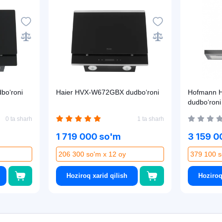
bo‘roni
Haier HVX-W672GBX dudbo‘roni
Hofmann 
dudbo‘roni
0 ta sharh
1 ta sharh
1 719 000 so'm
3 159 0
206 300 so'm x 12 oy
379 100 s
Hoziroq xarid qilish
Hoziroq