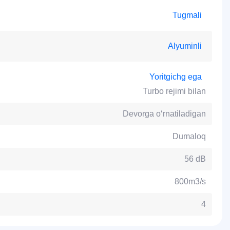
Tugmali
Alyuminli
Yoritgichg ega
Turbo rejimi bilan
Devorga o‘rnatiladigan
Dumaloq
56 dB
800m3/s
4