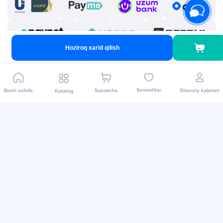
Hoziroq xarid qilish
Biz ijtimoiy tarmoqlarda
Sevimlilar
Bosh sahifa
Savatcha
Shaxsiy kabinet
Katalog
2015 - 2026 Internet-do’kon asaxiy.uz: Maishiy texnikalar
va boshqalar.Mahsulotni yetkazib berish barcha
viloyatlarda amalga oshiriladi. Barcha huquqlar
himoyalangan.