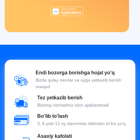
Endi bozorga borishga hojat yo'q
Bizda qulay narxlar va uyga yetkazib berish
mavjud
Tez yetkazib berish
Bizning xizmatimiz sizni ajablantiradi
Bo'lib to'lash
3, 6 yoki 12 oy davomida oldindan to'lov yo'q
Asaxiy kafolati