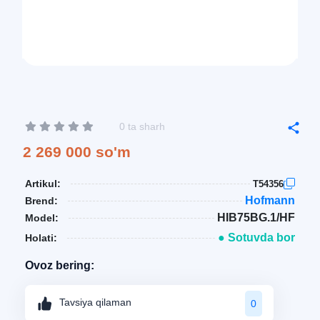
0 ta sharh
2 269 000 so'm
Artikul:
T54356
Hofmann
Brend:
HIB75BG.1/HF
Model:
● Sotuvda bor
Holati:
Ovoz bering:
Tavsiya qilaman
0