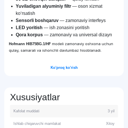
Yuviladigan alyuminiy filtr
— oson xizmat
ko‘rsatish
Sensorli boshqaruv
— zamonaviy interfeys
LED yoritish
— ish zonasini yoritish
Qora korpus
— zamonaviy va universal dizayn
modeli zamonaviy oshxona uchun
Hofmann HIB75BG.1/HF
qulay, samarali va ishonchli davlumbaz hisoblanadi.
Ko'proq ko'rish
Xususiyatlar
Kafolat muddati
3 yil
Ishlab chiqaruvchi mamlakat
Xitoy