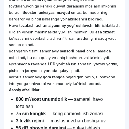
foydalanuvchiga kerakli quvvat darajasini moslash imkonini
beradi.
, bu modelning
Booster funksiyasi mavjud emas
barqaror va bir xil ishlashga yo‘naltirilganini bildiradi.
Havo tozalash uchun
ishlatiladi,
alyuminiy yog‘ ushlovchi filtr
u idish yuvish mashinasida yuvilishi mumkin. Bu esa xizmat
ko‘rsatishni osonlashtiradi va filtr samaradorligini uzoq vaqt
saqlab qoladi.
Boshqaruv tizimi zamonaviy
orqali amalga
sensorli panel
oshiriladi, bu esa qulay va aniq boshqaruvni ta’minlaydi.
Qo‘shimcha ravishda
ish zonasini yaxshi yoritib,
LED yoritish
pishirish jarayonini yanada qulay qiladi.
Korpus zamonaviy
bajarilgan bo‘lib, u oshxona
qora rangda
interyeriga universal va zamonaviy ko‘rinish beradi.
Asosiy afzalliklar:
800 m³/soat unumdorlik
— samarali havo
tozalash
75 sm kenglik
— keng qamrovli ish zonasi
3 tezlik rejimi
— moslashuvchan boshqaruv
56 dB shovqin darajasi
— qulay ishlash