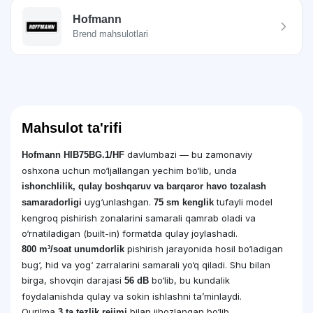
Hofmann
Brend mahsulotlari
Mahsulot ta'rifi
davlumbazi — bu zamonaviy
Hofmann HIB75BG.1/HF
oshxona uchun mo‘ljallangan yechim bo‘lib, unda
ishonchlilik, qulay boshqaruv va barqaror havo tozalash
uyg‘unlashgan.
tufayli model
samaradorligi
75 sm kenglik
kengroq pishirish zonalarini samarali qamrab oladi va
o‘rnatiladigan (built-in) formatda qulay joylashadi.
pishirish jarayonida hosil bo‘ladigan
800 m³/soat unumdorlik
bug‘, hid va yog‘ zarralarini samarali yo‘q qiladi. Shu bilan
birga, shovqin darajasi
bo‘lib, bu kundalik
56 dB
foydalanishda qulay va sokin ishlashni ta’minlaydi.
Qurilma
bilan jihozlangan bo‘lib,
3 ta tezlik rejimi