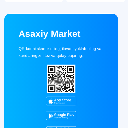
Asaxiy Market
QR-kodni skaner qiling, ilovani yuklab oling va
xaridlaringizni tez va qulay bajaring.