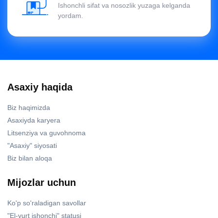
Ishonchli sifat va nosozlik yuzaga kelganda
yordam.
Asaxiy haqida
Biz haqimizda
Asaxiyda karyera
Litsenziya va guvohnoma
"Asaxiy" siyosati
Biz bilan aloqa
Mijozlar uchun
Ko'p so'raladigan savollar
"El-yurt ishonchi" statusi