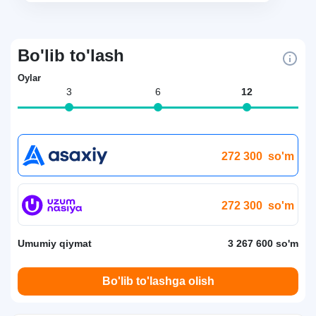
Bo'lib to'lash
Oylar
3
6
12
272 300
so'm
272 300
so'm
Umumiy qiymat
3 267 600 so'm
Bo'lib to'lashga olish