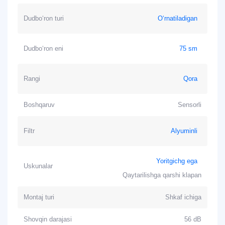
Dudbo‘ron turi
O‘rnatiladigan
Dudbo‘ron eni
75 sm
Rangi
Qora
Boshqaruv
Sensorli
Filtr
Alyuminli
Yoritgichg ega
Uskunalar
Qaytarilishga qarshi klapan
Montaj turi
Shkaf ichiga
Shovqin darajasi
56 dB