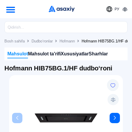
РУ
Bosh sahifa
Dudbo‘ronlar
Hofmann
Hofmann HIB75BG.1/HF dudb
Mahsulot
Mahsulot ta'rifi
Xususiyatlar
Sharhlar
Hofmann HIB75BG.1/HF dudbo‘roni