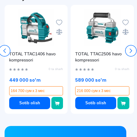
TOTAL TTAC1406 havo
TOTAL TTAC2506 havo
kompressori
kompressori
0 ta sharh
0 ta sharh
449 000 so'm
589 000 so'm
164 700 сум x 3 мес
216 000 сум x 3 мес
Sotib olish
Sotib olish