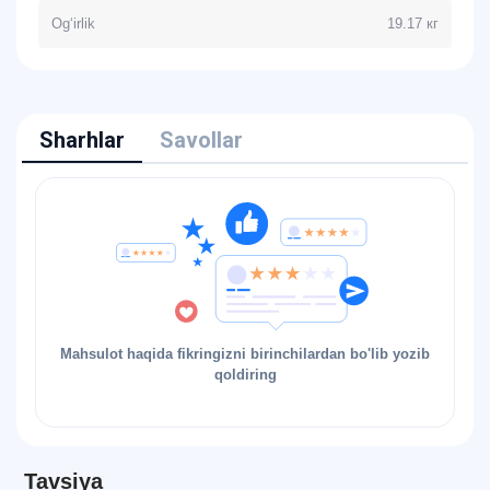
Og‘irlik
19.17 кг
Sharhlar
Savollar
Mahsulot haqida fikringizni birinchilardan bo'lib yozib
qoldiring
Tavsiya