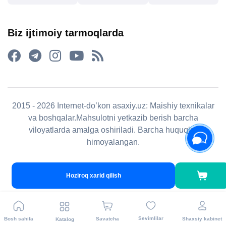
Biz ijtimoiy tarmoqlarda
2015 - 2026 Internet-do’kon asaxiy.uz: Maishiy texnikalar
va boshqalar.Mahsulotni yetkazib berish barcha
viloyatlarda amalga oshiriladi. Barcha huquqlar
himoyalangan.
Hoziroq xarid qilish
Sevimlilar
Bosh sahifa
Savatcha
Shaxsiy kabinet
Katalog