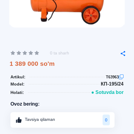
0 ta sharh
1 389 000 so'm
Artikul:
T63963
КП-195/24
Model:
● Sotuvda bor
Holati:
Ovoz bering:
Tavsiya qilaman
0