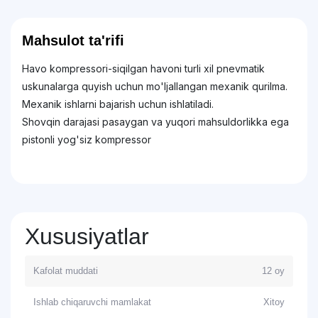
Mahsulot ta'rifi
Havo kompressori-siqilgan havoni turli xil pnevmatik
uskunalarga quyish uchun mo'ljallangan mexanik qurilma.
Mexanik ishlarni bajarish uchun ishlatiladi.
Shovqin darajasi pasaygan va yuqori mahsuldorlikka ega
pistonli yog'siz kompressor
Xususiyatlar
Kafolat muddati
12 oy
Ishlab chiqaruvchi mamlakat
Xitoy