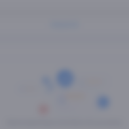
Ko'proq ko'rish
Mahsulot haqida fikringizni birinchilardan bo'lib yozib qoldiring