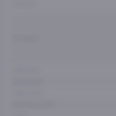
Ramka rangi
Texnologiyalar
Taglikli kenglik
Taglikli balandlik
Taglikli chuqurlik
Brutto og'irlik (o‘ramda)
O‘lcham