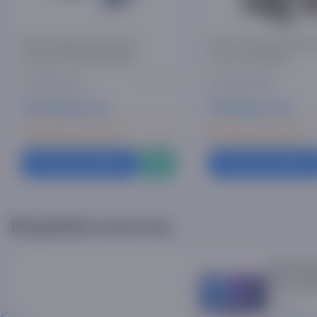
50-65" diagonal televizorni
AS77 32-55 dyumlik tele
devorga o'rnatish xizmati
uchun kronshteyn
0 ta sharh
379 000 so'm
119 000 so'm
139 000 сум x 3 мес
43 700 сум x 3 мес
Hoziroq xarid qilish
Hoziroq xarid qilish
Birgalikda arzonroq
Samsung
Tizen tel
0 so'm