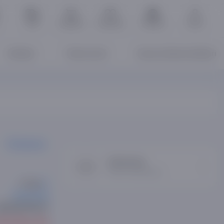
Trek
Savatcha
Sevimlilar
Русский
Kirish
Kitoblar
Televizorlar
Asaxiy Books kitoblari
Ulashish
Samsung
Brend mahsulotlari
T77610
Samsung
QE55Q70DAU
otuvda yo'q