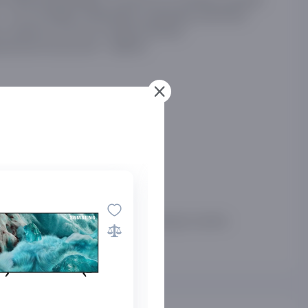
 bu uni haqiqiy multimediya markaziga aylantiradi.
, antenna va sun’iy yo‘ldosh kirishlari.
imal iste’mol quvvati —
.
210 Vt
i filmlar va kanallardan zavqlanishingiz mumkin.