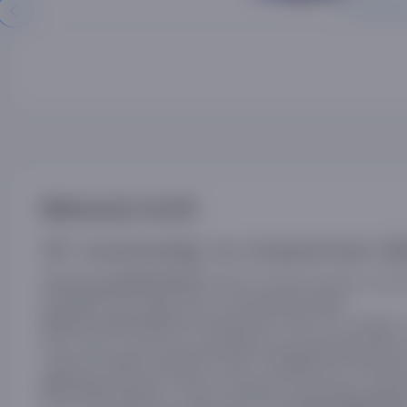
9 759 000
Mahsulot ta'rifi
4K ravshanligi va mukammal sill
televizori bilan dinamik va jonl
Samsung QE55Q70DAU
sahnalarini ham silliq, tiniq va hayratlanarli qiladi.
texnologiyalari yorqin, boy ranglar v
QLED va Dual LED
esa yorug‘ va qorong‘i joylardagi eng mayda tafsilotlarn
Televizor
operatsion tizimi va
funksiyasi
Tizen
Smart TV
barqaror internet ulanishini ta’minlaydi, raqam
(802.11ac)
Ovoz tizimi
quvvatga ega bo‘lib,
20 Vt
Dolby Digital Pl