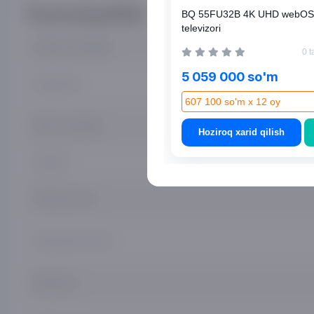
Xususiyatlar
BQ 55FU32B 4K UHD webOS
televizori
Kafolat muddati
0 t
5 059 000 so'm
Diagonali
607 100 so'm x 12 oy
Ekran aniqligi
Hoziroq xarid qilish
Og‘irlik
Televizor turi
Operatsion tizim
Maqsadi