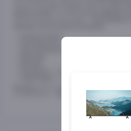
Televizor keng media formatlarini qo‘llab-quvvatlaydi:
AV
4 ta HDMI (jumladan
Ulanish va portlar:
HDMI ARC, C
Televizorni devorga osish mumkin —
sta
VESA 200×200
Geymerlar uchun qo‘shimcha funksiyalar:
FreeSync Premium
Game Motion Plus
Super Ultra Wide Game View
HGIG rejimi
Multi View
— saunbar bilan sinxron ovoz ishlash r
Q-Symphony
— dekorativ va foydali ko‘rinish reji
Ambient Mode+
pult DU, hujjatlar, tarmoq kabeli.
Komplekt:
Va yoqimli bonus —
televizor xarid qilinganda 1 oyli