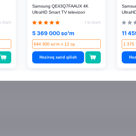
Samsung QE43Q7FAAUX 4K
Samsu
UltraHD Smart TV televizori
UltraHD
a sharh
1 ta sharh
5 369 000 so'm
11 4
644 300 so'm x 12 oy
1 375 
Hoziroq xarid qilish
Hoz