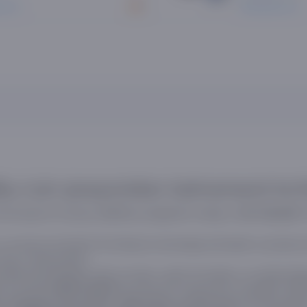
 so'm
359 000 so'm
5
iq o‘yin jarayonidan bahramand bo‘l
i tasvirga sho‘ng‘ing.
yangilanish tezligi va
(
120 Gs
4K UltraHD
a chuqur kontrastni ta’minlaydi, ekrandagi sahnalarni yanada jon
i ham ochib beradi.
 bilan jihozlangan bo‘lib, ilovalar, oqimli xizmatlar va multimedia
li tyunerlar
esa barcha zamonaviy kanallarni qabul 
DVB-C/S2/T2
texnologiyalari
us, Adaptive Sound Pro, 360 Audio va OTS Lite