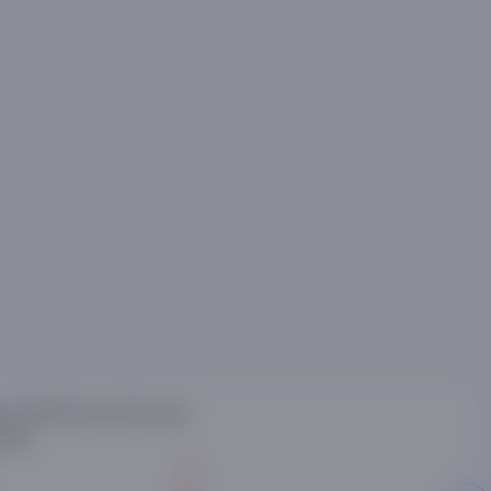
nal televizorni devorga
mati
6%