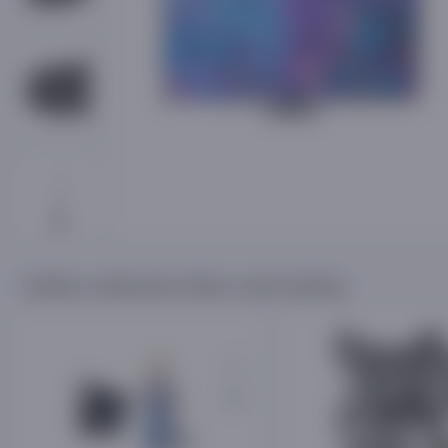
Ushbu mahsulot bilan xarid qiling