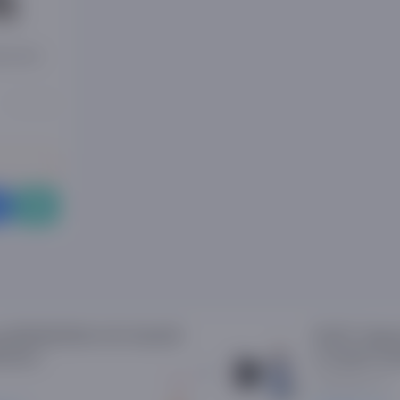
vizorlar
0 ta sharh
 QE55Q70DAU 4K UltraHD
50-65" diago
evizori
o'rnatish xiz
379 000 so'm
0%