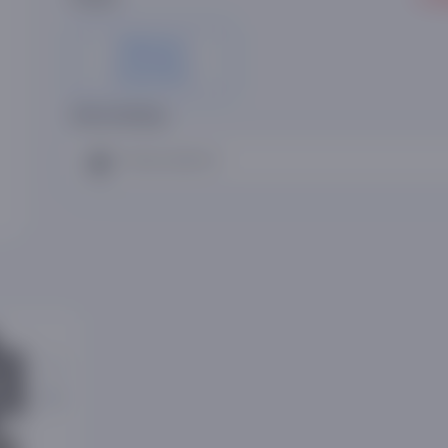
Oldindan
buyurtma
Ovoz bering:
Tavsiya qilaman