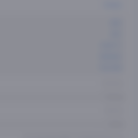
Kulrang
HDR
WiFi
Smart TV
Bluetooth
Time Shift
123.29 см
77.83 см
24.65 см
23.8 кг
Без подставки ШхВхГ 123.29х70.87х2.57 см