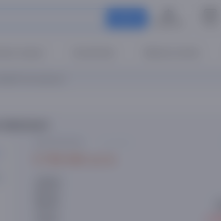
Qidirish
Taqqoslash
To'lov
asiz nasiya!
Smartfonlar
Maishiy texnika
aHD Tizen televizori
elevizori
0 ta sharh
9 759 000 so'm
Artikul:
Brend:
Model:
● S
Holati: