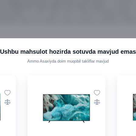
va boshqalar —
1, H.265 HEVC, MKV, MP4, FLAC, MP3, JPEG
), 2 ta USB, optik S/PDIF, Ethernet,
, Bluetooth
EC, ALLM
CI slot
ndartini qo‘llab-quvvatlaydi, taglik markazda joylashgan. Maks
Ushbu mahsulot hozirda sotuvda mavjud emas
Ammo Asaxiyda doim muqobil takliflar mavjud
ejimi
mi
, shunda siz darhol seviml
k TVCOM obunasi bepul taqdim etiladi