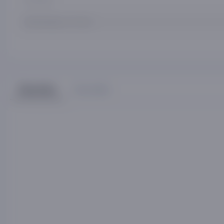
Qadoqdagi o‘lcham
Sharhlar
Savollar