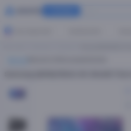
Bo'limlar
Issiq chegirmalar!
Konditsionerlar
Ustam
Bosh sahifa
Televizorlar
Samsung
Samsung QE55Q70DAU 4K Ultr
Mahsulot
Mahsulot ta'rifi
Xususiyatlar
Sharhlar
Samsung QE55Q70DAU 4K UltraHD Tizen t