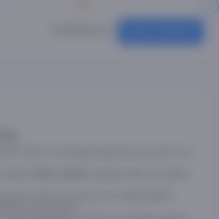
5
10 118 000 so'm
Купить комплект
ing
3840×2160) o‘lchamidagi aniqlik hatto eng tezkor o‘yin
li qiladi.
qo‘llab-quvvatlashi
HDR10, HDR10+ va HLG
ga tezkor kirish imkonini beradi. O‘rnatilgan
Wi-Fi 5
qilish imkonini beradi.
 orqali kengaytirilgan va atrofli ovoz effektini yaratadi.