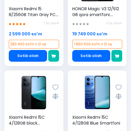
Xiaomi Redmi 15
HONOR Magic V3 12/512
8/256GB Titan Gray PCT
GB qora smartfoni.
Smartfoni
PREMYERA!
7 ta sharh
0 ta sharh
2 599 000 so'm
19 749 000 so'm
283 400 so'm x 12 oy
1 860 500 so'm x 12 oy
Sotib olish
Sotib olish
Xiaomi Redmi 15C
Xiaomi Redmi 15C
4/128GB black
4/128GB Blue Smartfoni
Smartfoni