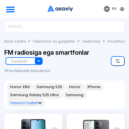
РУ
Bosh sahifa
Telefonlar va gadjetlar
Telefonlar
Smartfonla
FM radiosiga ega smartfonlar
Saralash
20 ta mahsulot sotuvda bor
Honor X9d
Samsung S25
Honor
iPhone
Samsung Galaxy S25 Ultra
Samsung
Yana ko'rsatish