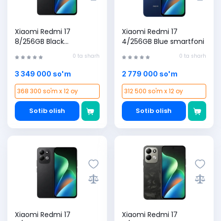
Xiaomi Redmi 17
Xiaomi Redmi 17
8/256GB Black
4/256GB Blue smartfoni
smartfoni
0 ta sharh
0 ta sharh
3 349 000 so'm
2 779 000 so'm
368 300 so'm x 12 oy
312 500 so'm x 12 oy
Sotib olish
Sotib olish
Xiaomi Redmi 17
Xiaomi Redmi 17