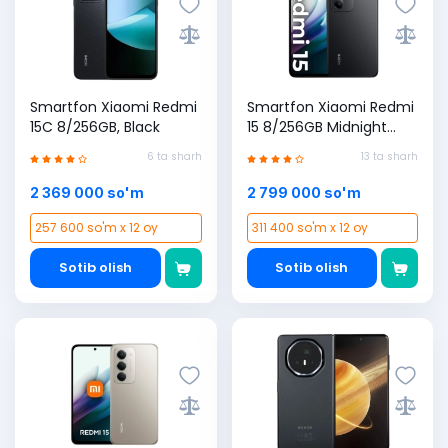
Smartfon Xiaomi Redmi
Smartfon Xiaomi Redmi
15C 8/256GB, Black
15 8/256GB Midnight
Black PCT
6 ta sharh
13 ta sharh
2 369 000 so'm
2 799 000 so'm
257 600 so'm x 12 oy
311 400 so'm x 12 oy
Sotib olish
Sotib olish