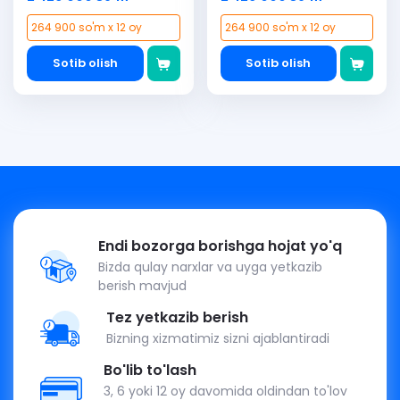
264 900 so'm x 12 oy
264 900 so'm x 12 oy
Sotib olish
Sotib olish
Endi bozorga borishga hojat yo'q
Bizda qulay narxlar va uyga yetkazib
berish mavjud
Tez yetkazib berish
Bizning xizmatimiz sizni ajablantiradi
Bo'lib to'lash
3, 6 yoki 12 oy davomida oldindan to'lov