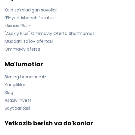
Ko'p so'raladigan savollar
"El-yurt ishonchi" statusi
«Asaxiy Plus»
"Asaxiy Plus" Ommaviy Oferta Shartnomasi
Muddatli to'lov ofertasi
Ommaviy oferta
Ma'lumotlar
Bizning brendlarimiz
Yangiliklar
Blog
Asaxiy Invest
Sayt xaritasi
Yetkazib berish va do'konlar