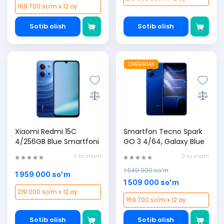
169 700 so'm x 12 oy
Sotib olish
Sotib olish
CHEGIRMA
Xiaomi Redmi 15C
Smartfon Tecno Spark
4/256GB Blue Smartfoni
GO 3 4/64, Galaxy Blue
0 ta sharh
0 ta sharh
1 549 000 so'm
1 959 000 so'm
1 509 000 so'm
219 000 so'm x 12 oy
169 700 so'm x 12 oy
Sotib olish
Sotib olish