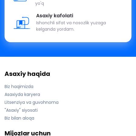
yo'q
Asaxiy kafolati
Ishonchli sifat va nosozlik yuzaga
kelganda yordam.
Asaxiy haqida
Biz haqimizda
Asaxiyda karyera
Litsenziya va guvohnoma
"Asaxiy" siyosati
Biz bilan aloqa
Mijozlar uchun