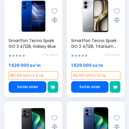
Smartfon Tecno Spark
Smartfon Tecno Spark
GO 3 4/128, Galaxy Blue
GO 3 4/128, Titanium
Grey
0 ta sharh
0 ta sharh
1 629 000 so'm
1 629 000 so'm
182 100 so'm x 12 oy
182 100 so'm x 12 oy
Sotib olish
Sotib olish