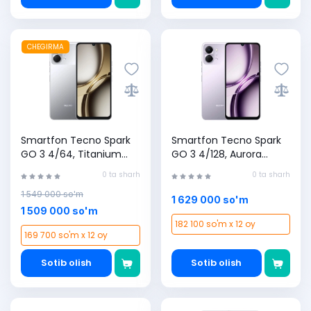
CHEGIRMA
Smartfon Tecno Spark
Smartfon Tecno Spark
GO 3 4/64, Titanium
GO 3 4/128, Aurora
Gray
Purple
0 ta sharh
0 ta sharh
1 549 000 so'm
1 629 000 so'm
1 509 000 so'm
182 100 so'm x 12 oy
169 700 so'm x 12 oy
Sotib olish
Sotib olish