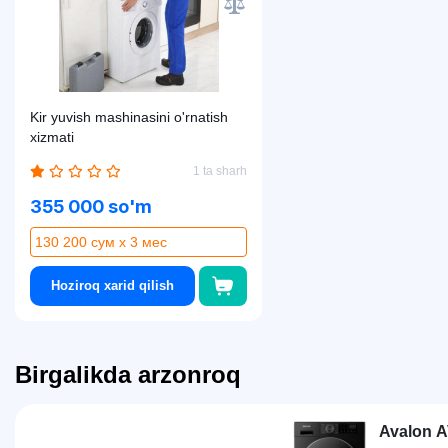
Kir yuvish mashinasini o'rnatish
xizmati
1 ta sharh
355 000 so'm
130 200 сум x 3 мес
Hoziroq xarid qilish
Birgalikda arzonroq
Avalon A