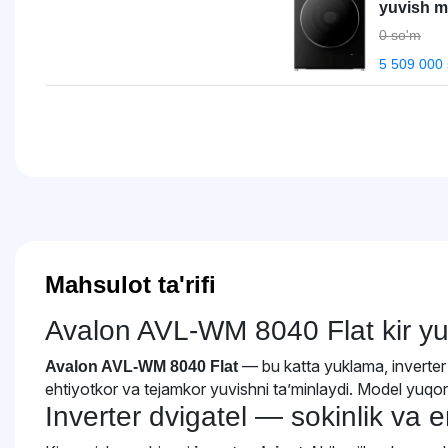
yuvish m
0 so'm
5 509 000
Mahsulot ta'rifi
Avalon AVL-WM 8040 Flat kir yuvi
— bu katta yuklama, inverter
Avalon AVL-WM 8040 Flat
ehtiyotkor va tejamkor yuvishni ta’minlaydi. Model yuqo
Inverter dvigatel — sokinlik va e