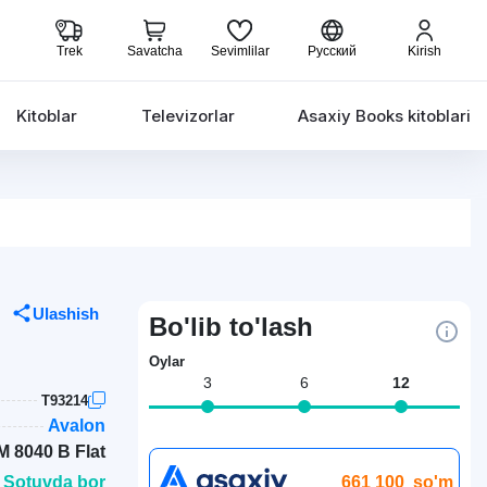
Trek
Savatcha
Sevimlilar
Русский
Kirish
Kitoblar
Televizorlar
Asaxiy Books kitoblari
Ulashish
Bo'lib to'lash
Oylar
3
6
12
T93214
Avalon
 8040 B Flat
661 100
so'm
 Sotuvda bor