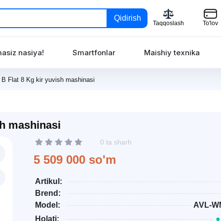
Qidirish
Taqqoslash
To'lov
asiz nasiya!
Smartfonlar
Maishiy texnika
 Flat 8 Kg kir yuvish mashinasi
sh mashinasi
0 ta sharh
5 509 000 so'm
Artikul:
Brend:
Model:
AVL-WM
Holati:
●