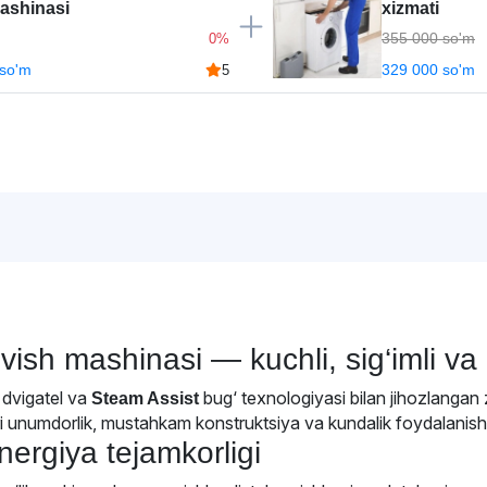
ashinasi
xizmati
355 000 so'm
0%
 so'm
329 000 so'm
5
sh mashinasi — kuchli, sig‘imli va a
 dvigatel va
bug‘ texnologiyasi bilan jihozlangan 
Steam Assist
ri unumdorlik, mustahkam konstruktsiya va kundalik foydalanish
nergiya tejamkorligi