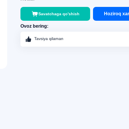
Hoziroq xar
Savatchaga qo'shish
Ovoz bering:
Tavsiya qilaman