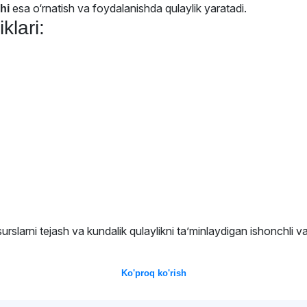
esa o‘rnatish va foydalanishda qulaylik yaratadi.
hi
klari:
surslarni tejash va kundalik qulaylikni ta’minlaydigan ishonchli 
Ko'proq ko'rish