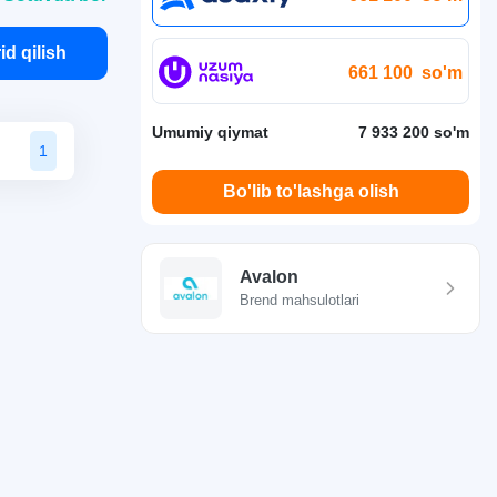
id qilish
661 100
so'm
Umumiy qiymat
7 933 200 so'm
1
Bo'lib to'lashga olish
Avalon
Brend mahsulotlari