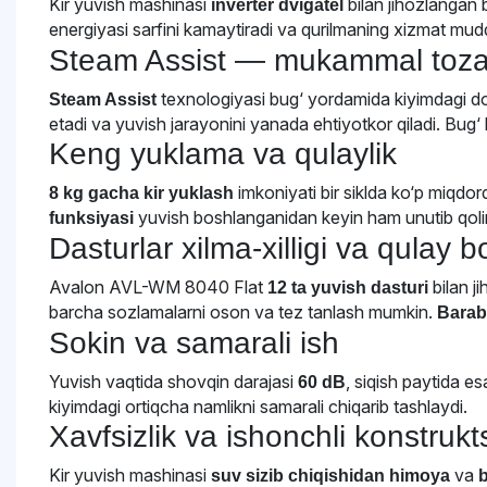
Kir yuvish mashinasi
bilan jihozlangan b
inverter dvigatel
energiyasi sarfini kamaytiradi va qurilmaning xizmat mud
Steam Assist — mukammal tozal
texnologiyasi bug‘ yordamida kiyimdagi dog‘ 
Steam Assist
etadi va yuvish jarayonini yanada ehtiyotkor qiladi. Bug‘
Keng yuklama va qulaylik
imkoniyati bir siklda ko‘p miqdor
8 kg gacha kir yuklash
yuvish boshlanganidan keyin ham unutib qoling
funksiyasi
Dasturlar xilma-xilligi va qulay 
Avalon AVL-WM 8040 Flat
bilan j
12 ta yuvish dasturi
barcha sozlamalarni oson va tez tanlash mumkin.
Barab
Sokin va samarali ish
Yuvish vaqtida shovqin darajasi
, siqish paytida e
60 dB
kiyimdagi ortiqcha namlikni samarali chiqarib tashlaydi.
Xavfsizlik va ishonchli konstrukt
Kir yuvish mashinasi
va
suv sizib chiqishidan himoya