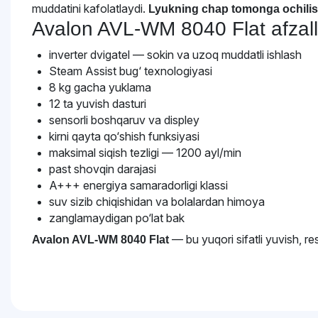
muddatini kafolatlaydi.
Lyukning chap tomonga ochilis
Avalon AVL-WM 8040 Flat afzalli
inverter dvigatel — sokin va uzoq muddatli ishlash
Steam Assist bug‘ texnologiyasi
8 kg gacha yuklama
12 ta yuvish dasturi
sensorli boshqaruv va displey
kirni qayta qo‘shish funksiyasi
maksimal siqish tezligi — 1200 ayl/min
past shovqin darajasi
A+++ energiya samaradorligi klassi
suv sizib chiqishidan va bolalardan himoya
zanglamaydigan po‘lat bak
— bu yuqori sifatli yuvish, re
Avalon AVL-WM 8040 Flat