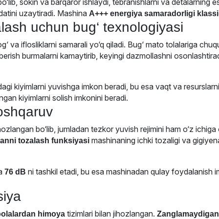
o‘lib, sokin va barqaror ishlaydi, tebranishlarni va detalarning e
datini uzaytiradi. Mashina
A+++ energiya samaradorligi klassi
ash uchun bug‘ texnologiyasi
va iflosliklarni samarali yo‘q qiladi. Bug‘ mato tolalariga chuqur 
 berish burmalarni kamaytirib, keyingi dazmollashni osonlashtirad
dagi kiyimlarni yuvishga imkon beradi, bu esa vaqt va resurslarni
an kiyimlarni solish imkonini beradi.
boshqaruv
ihozlangan bo‘lib, jumladan tezkor yuvish rejimini ham o‘z ichiga 
mashinaning ichki tozaligi va gigiyena
anni tozalash funksiyasi
sa
ni tashkil etadi, bu esa mashinadan qulay foydalanish i
76 dB
siya
tizimlari bilan jihozlangan.
bolalardan himoya
Zanglamaydigan 