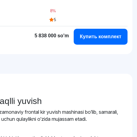
8%
5
5 838 000 so'm
Купить комплект
qlli yuvish
zamonaviy frontal kir yuvish mashinasi bo‘lib, samarali,
 uchun qulaylikni o‘zida mujassam etadi.