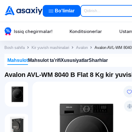
Bo'limlar
Issiq chegirmalar!
Konditsionerlar
Ustam
Bosh sahifa
Kir yuvish mashinalari
Avalon
Avalon AVL-WM 8040 B
Mahsulot
Mahsulot ta'rifi
Xususiyatlar
Sharhlar
Avalon AVL-WM 8040 B Flat 8 Kg kir yuvi