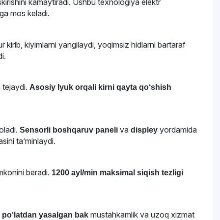
skirishini kamaytiradi. Ushbu texnologiya elektr
ga mos keladi.
kirib, kiyimlarni yangilaydi, yoqimsiz hidlarni bartaraf
i.
 tejaydi.
Asosiy lyuk orqali kirni qayta qo‘shish
oladi.
va
yordamida
Sensorli boshqaruv paneli
displey
sini ta’minlaydi.
mkonini beradi.
1200 ayl/min maksimal siqish tezligi
mustahkamlik va uzoq xizmat
po‘latdan yasalgan bak