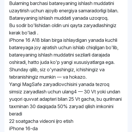
Bularning barchasi batareyaning ishlash muddatini
uzaytirish uchun ajoyib energiya samaradorligi bilan.
Batareyaning ishlash muddati yanada uzoqroq.
Bu sodir bo'lishidan oldin uni qayta zaryadlashingiz
kerak bo'ladi .
iPhone 16 A18 bilan birga ishlaydigan yanada kuchli
batareyaga joy ajratish uchun ishlab chiqilgan bo'lib,
batareyaning ishlash muddatini sezilarli darajada
oshiradi, hatto juda ko'p yangi xususiyatlarga ega.
Shunday qilib, siz o'ynashingiz, ichishingiz va
tebranishingiz mumkin — va hokazo.
Yangi MagSafe zaryadlovchisini yanada tezroq
simsiz zaryadlash uchun ulang4 — 30 Vt yoki undan
yuqori quvvat adapteri bilan 25 Vt gacha, bu qurilmani
taxminan 30 daqiqada 50% zaryad qilish imkonini
beradi
22 soatgacha videoni ijro etish
iPhone 16-da