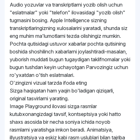
Audio yozuvlar va transkriptlarni yozib olish uchun
"eslatmalar" yoki "telefon" ilovasidagi "yozib olish"
tugmasini bosing. Apple Intelligence sizning
transkriptlaringizning xulosalarini yaratadi, shunda siz
eng muhim ma'lumotlarni tezda olishingiz mumkin.
Pochta qutisidagi ustuvor xabarlar pochta qutisining
boshida shoshilinch xabarlarni joylashtiradi-masalan,
yuborish muddati bugun tugaydigan taklifnomalar yoki
bugun tushdan keyin uchayotgan Parvozingiz uchun
ro'yxatdan o'tish eslatmalari.
O'zingizni vizual tarzda ifoda eting
Sizga haqiqatan ham yaqin bo'ladigan qiziqarli,
original tasvirlarni yarating.
Image Playground ilovasi sizga rasmlar
kutubxonangizdagi tavsif, kontseptsiya yoki hatto
shaxs asosida bir necha soniya ichida noyob
rasmlarni yaratishga imkon beradi. Animatsiya,
illyustratsiya va eskiz kabi rasm uslublari bilan tajriba