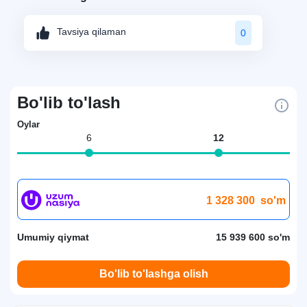
Tavsiya qilaman
0
Bo'lib to'lash
Oylar
6
12
1 328 300
so'm
Umumiy qiymat
15 939 600 so'm
Bo'lib to'lashga olish