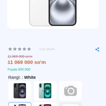
0 ta sharh
11 969 000 so'm
11 069 000 so'm
Foyda 900 000
Rangi: :
White