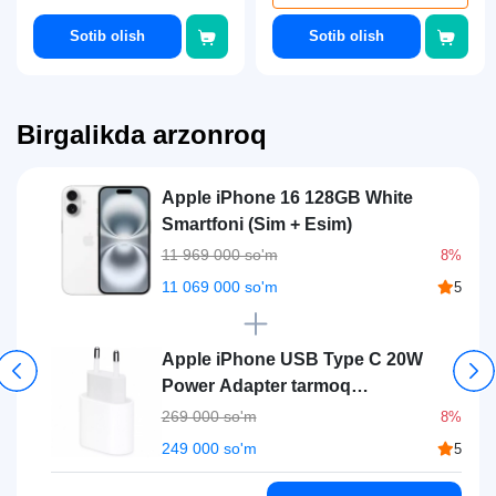
Sotib olish
Sotib olish
Birgalikda arzonroq
Apple iPhone 16 128GB White
Smartfoni (Sim + Esim)
11 969 000 so'm
8%
11 069 000 so'm
5
Apple iPhone USB Type C 20W
Power Adapter tarmoq
quvvatlagichi, White
269 000 so'm
8%
249 000 so'm
5