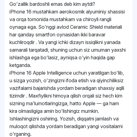
Go'zallik bardoshli emas deb kim aytdi?
iPhone 16 mustahkam aerokosmik alyuminiy shassisi
va orqa tomonida mustahkam va chiroyli rangli
oynaga ega. So'nggi avlod Ceramic Shield materiali
har qanday smartfon oynasidan ikki baravar
kuchliroqdir . Va yangi ichki dizayn issiqlikni yanada
samarali tarqatadi, shuning uchun siz umuman yaxshi
ishlashga ega bo'lasiz, ayniqsa o'yin haqida gap
ketganda.
iPhone 16 Apple Intelligence uchun yaratilgan bo'lib,
u sizga yozish, o'zingizni ifoda etish va qiyinchiliksiz
vazifalarni bajarishda yordam beradigan shaxsiy aqlli
tizimdir . Maxfiylikni himoya qilish orqali siz hech kim
sizning ma'lumotlaringizga, hatto Apple — ga ham
kira olmasligiga amin bo'lishingiz mumkin.
Ishlashingizni oshiring. Yozish, diqqatni jamlash va
muloqot qilishda yordam beradigan yangi vositalarni
o'rganing.