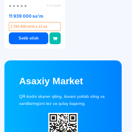
smartfoni
0 ta sharh
11 939 000 so'm
1 293 400 so'm x 12 oy
Sotib olish
Asaxiy Market
QR-kodni skaner qiling, ilovani yuklab oling va
xaridlaringizni tez va qulay bajaring.