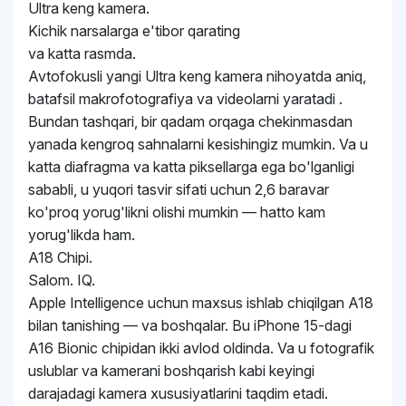
Ultra keng kamera.
Kichik narsalarga e'tibor qarating
va katta rasmda.
Avtofokusli yangi Ultra keng kamera nihoyatda aniq,
batafsil makrofotografiya va videolarni yaratadi .
Bundan tashqari, bir qadam orqaga chekinmasdan
yanada kengroq sahnalarni kesishingiz mumkin. Va u
katta diafragma va katta piksellarga ega bo'lganligi
sababli, u yuqori tasvir sifati uchun 2,6 baravar
ko'proq yorug'likni olishi mumkin — hatto kam
yorug'likda ham.
A18 Chipi.
Salom. IQ.
Apple Intelligence uchun maxsus ishlab chiqilgan A18
bilan tanishing — va boshqalar. Bu iPhone 15-dagi
A16 Bionic chipidan ikki avlod oldinda. Va u fotografik
uslublar va kamerani boshqarish kabi keyingi
darajadagi kamera xususiyatlarini taqdim etadi.