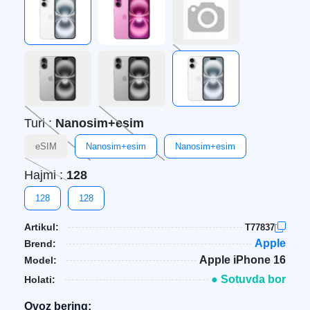
Turi :
Nanosim+esim
eSIM
Nanosim+esim
Nanosim+esim
Hajmi :
128
128
128
Artikul:
T77837
Apple
Brend:
Apple iPhone 16
Model:
● Sotuvda bor
Holati:
Ovoz bering: