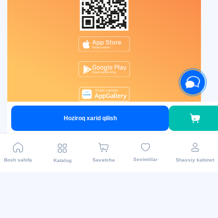
Hoziroq xarid qilish
Sevimlilar
Bosh sahifa
Savatcha
Shaxsiy kabinet
Katalog
Endi bozorga borishga hojat yo'q
Bizda qulay narxlar va uyga yetkazib berish
mavjud