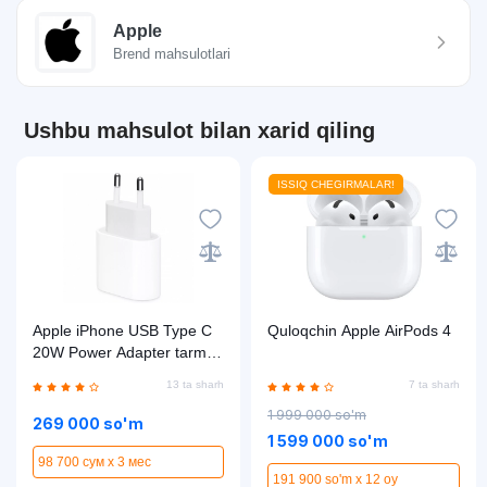
Apple
Brend mahsulotlari
Ushbu mahsulot bilan xarid qiling
ISSIQ CHEGIRMALAR!
Apple iPhone USB Type C
Quloqchin Apple AirPods 4
20W Power Adapter tarmoq
quvvatlagichi, White
13 ta sharh
7 ta sharh
1 999 000 so'm
269 000 so'm
1 599 000 so'm
98 700 сум x 3 мес
191 900 so'm x 12 oy