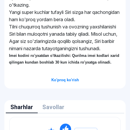
o'tkazing.
Yangi super kuchlar tufayli Siri sizga har qachongidan
ham ko'proq yordam bera oladi.
Tilni chuqurroq tushunish va ovozning yaxshilanishi
Siri bilan muloqotni yanada tabiiy qiladi. Misol uchun,
Agar siz so'zlaringizda qoqilib qolsangiz, Siri baribir
nimani nazarda tutayotganingizni tushunadi.
Imei kodini ro'yxatdan o'tkazilishi: Qurilma imei kodlari xarid
qilingan kundan boshlab 30 kun ichida ro'yxatga olinadi.
Ko'proq ko'rish
Sharhlar
Savollar