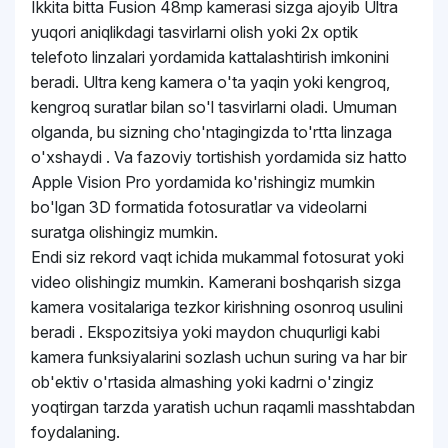
Ikkita bitta Fusion 48mp kamerasi sizga ajoyib Ultra
yuqori aniqlikdagi tasvirlarni olish yoki 2x optik
telefoto linzalari yordamida kattalashtirish imkonini
beradi. Ultra keng kamera o'ta yaqin yoki kengroq,
kengroq suratlar bilan so'l tasvirlarni oladi. Umuman
olganda, bu sizning cho'ntagingizda to'rtta linzaga
o'xshaydi . Va fazoviy tortishish yordamida siz hatto
Apple Vision Pro yordamida ko'rishingiz mumkin
bo'lgan 3D formatida fotosuratlar va videolarni
suratga olishingiz mumkin.
Endi siz rekord vaqt ichida mukammal fotosurat yoki
video olishingiz mumkin. Kamerani boshqarish sizga
kamera vositalariga tezkor kirishning osonroq usulini
beradi . Ekspozitsiya yoki maydon chuqurligi kabi
kamera funksiyalarini sozlash uchun suring va har bir
ob'ektiv o'rtasida almashing yoki kadrni o'zingiz
yoqtirgan tarzda yaratish uchun raqamli masshtabdan
foydalaning.