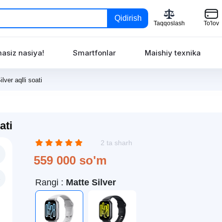
Qidirish
Taqqoslash
To'lov
asiz nasiya!
Smartfonlar
Maishiy texnika
ver aqlli soati
ati
2 ta sharh
559 000 so'm
Rangi :
Matte Silver