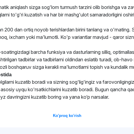
tomatik aniqlash sizga sog'lom turmush tarzini olib borishga va 
larni to'g'ri kuzatish va har bir mashg'ulot samaradorligini oshir
200 dan ortiq noyob terishlardan birini tanlang va o'rnating. S
q, ixcham yoki ma'lumotli. Ko'p variantlar mavjud - qaror sizni
ingizdagi barcha funksiya va dasturlarning silliq, optimallashtir
htirilgan tadbirlar va tadbirlarni oldindan eslatib turadi, ob-hav
zli boshqaruv sizga kerakli ma'lumotlarni topish va kundalik m
ostida
gilarni kuzatib boradi va sizning sog'lig'ingiz va farovonligingi
i va asosiy uyqu ko'rsatkichlarini kuzatib boradi. Bugun qancha
ayz davringizni kuzatib boring va yana ko‘p narsalar.
Ko'proq ko'rish