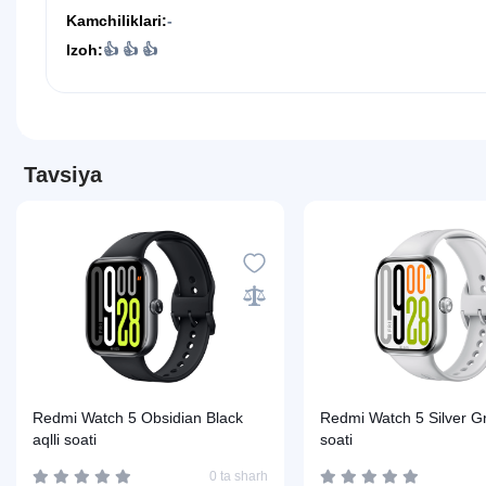
Kamchiliklari:
-
Izoh:
👍 👍 👍
Tavsiya
Redmi Watch 5 Obsidian Black
Redmi Watch 5 Silver Gr
aqlli soati
soati
0 ta sharh