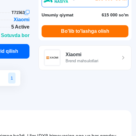
T71563
Umumiy qiymat
615 000 so'm
Xiaomi
5 Active
Bo'lib to'lashga olish
 Sotuvda bor
id qilish
Xiaomi
Brend mahsulotlari
1