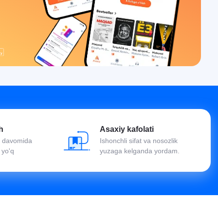
h
Asaxiy kafolati
oy davomida
Ishonchli sifat va nosozlik
 yo'q
yuzaga kelganda yordam.