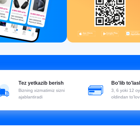
Tez yetkazib berish
Bo'lib to'las
Bizning xizmatimiz sizni
3, 6 yoki 12 
ajablantiradi
oldindan to'lov