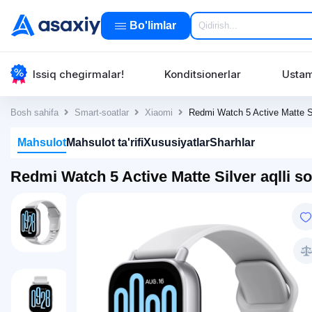
Bo'limlar
Issiq chegirmalar!
Konditsionerlar
Ustam
Bosh sahifa
Smart-soatlar
Xiaomi
Redmi Watch 5 Active Matte Sil
Mahsulot
Mahsulot ta'rifi
Xususiyatlar
Sharhlar
Redmi Watch 5 Active Matte Silver aqlli so