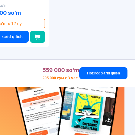
so'm
000 so'm
o'm x 12 oy
 xarid qilish
559 000 so'm
Hoziroq xarid qilish
205 000 сум x 3 мес