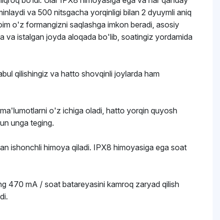
niqroq bo‘ldi. Ular IPX8 himoyasiga ega va har qanday
laydi va 500 nitsgacha yorqinligi bilan 2 dyuymli aniq
r doim o'z formangizni saqlashga imkon beradi, asosiy
tda va istalgan joyda aloqada bo'lib, soatingiz yordamida
abul qilishingiz va hatto shovqinli joylarda ham
 ma'lumotlarni o'z ichiga oladi, hatto yorqin quyosh
hun unga teging.
rdan ishonchli himoya qiladi. IPX8 himoyasiga ega soat
ing 470 mA / soat batareyasini kamroq zaryad qilish
di.