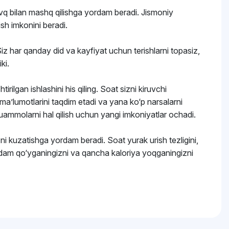
zavq bilan mashq qilishga yordam beradi. Jismoniy
ish imkonini beradi.
iz har qanday did va kayfiyat uchun terishlarni topasiz,
ki.
ilgan ishlashini his qiling. Soat sizni kiruvchi
o ma’lumotlarini taqdim etadi va yana ko‘p narsalarni
uammolarni hal qilish uchun yangi imkoniyatlar ochadi.
zni kuzatishga yordam beradi. Soat yurak urish tezligini,
 qadam qo‘yganingizni va qancha kaloriya yoqganingizni