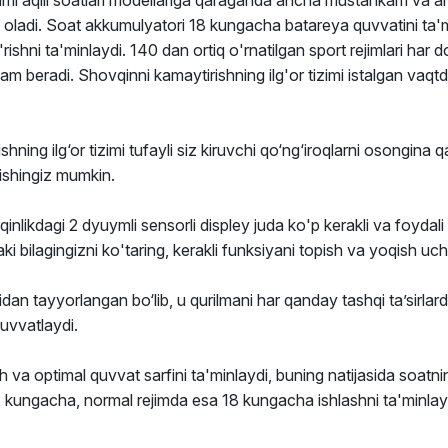
dmi aqlli soatlari modellariga qaraganda ancha mustahkam va a
ladi. Soat akkumulyatori 18 kungacha batareya quvvatini ta'min
'rishni ta'minlaydi. 140 dan ortiq o'rnatilgan sport rejimlari ha
dam beradi. Shovqinni kamaytirishning ilg'or tizimi istalgan vaq
ing ilg‘or tizimi tufayli siz kiruvchi qo‘ng‘iroqlarni osongina q
ishingiz mumkin.
inlikdagi 2 dyuymli sensorli displey juda ko'p kerakli va foydali
 bilagingizni ko'taring, kerakli funksiyani topish va yoqish uc
an tayyorlangan bo‘lib, u qurilmani har qanday tashqi ta’sirla
quvvatlaydi.
va optimal quvvat sarfini ta'minlaydi, buning natijasida soatn
2 kungacha, normal rejimda esa 18 kungacha ishlashni ta'minlay