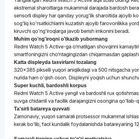
Yangilangan Redmi Watch 5 Active aqlli soati oldingi Re
ekstremal sharoitlarga mukammal darajada bardosh bera o
sensorli displey har qanday yorug'lik sharoitida ajoyib ko
sog'liq ko'rsatkichlarini kuzatish ajoyib farovonlikka yor
kiruvchi qo'ng'iroqlarga javob berish imkonini beradi.
Muhim qo'ng'iroqni o'tkazib yubormang
Redmi Watch 5 Active-ga o‘rnatilgan shovqinni kamaytirishn
smartfoningizni cho‘ntagingizdan chiqarmasdan gaplash
Katta displeyda tasvirlarni tozalang
320x385 pikselli yuqori aniqlikdagi va 500 nitsgacha yorq
nurida ham o'qish oson. Displeyni yoqish uchun shunchaki
Super kuchli, bardoshli korpus
Redmi Watch 5 Active yengil va bardoshli rux qotishmasid
suvga chidamli va faollik darajangizni osongina qo'llab-
Ta'sirli batareya quvvati
Zamonaviy, yuqori samarali protsessor mukammal ishlash 
kerak bo'lib, faol kundalik foydalanishda batareyaning 1
Samarali trening uchun to'g'ri motivatsiya