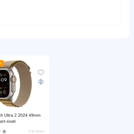
A
ch Ultra 2 2024 49mm
art-soati
0 ta sharh