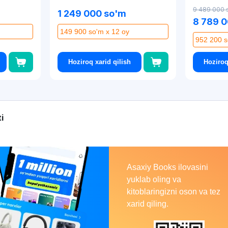
9 489 000 
1 249 000 so'm
8 789 
149 900 so'm x 12 oy
952 200 s
Hoziroq xarid qilish
Hoziroq
Asaxiy
i
Books
Asaxiy Books ilovasini
yuklab oling va
kitoblaringizni oson va tez
xarid qiling.