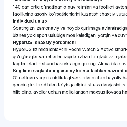
140 dan ortiq o'rnatilgan o'quv rejimlari va faollikni av
faollikning asosiy ko'rsatkichlarini kuzatish shaxsiy yutuq
Individual uslub
Soatingizni zamonaviy va noyob qurilmaga aylantiradigan 
biznes yoki sport uslubiga mos keladigan, yorqin va quvno
HyperOS: shaxsiy yordamchi
HyperOS tizimida ishlovchi Redmi Watch 5 Active smart-soat
qo‘ng‘iroqlar va xabarlar haqida xabardor qiladi va rejalas
taqdim etadi – shunchaki ekranga qarang. Alexa bilan ovo
Sog'liqni saqlashning asosiy ko'rsatkichlari nazorat 
O'rnatilgan yuqori aniqlikdagi sensorlar muhim hayotiy bel
qonning kislorod bilan to'yinganligini, stress darajasin
bilib oling, ayollar uchun mo‘ljallangan maxsus ilovada h