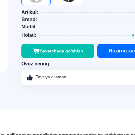
Artikul:
Brend:
Model:
Holati:
●
Hoziroq xar
Savatchaga qo'shish
Ovoz bering:
Tavsiya qilaman