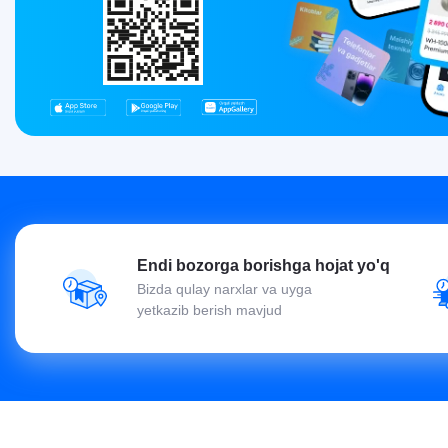
Endi bozorga borishga hojat yo'q
Bizda qulay narxlar va uyga
yetkazib berish mavjud