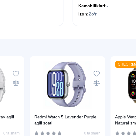
Kamchiliklari:
-
Izoh:
Zo'r
CHEGIRM
ay aqlli
Redmi Watch 5 Lavender Purple
Apple Wat
aqlli soati
Natural sm
0 ta sharh
0 ta sharh