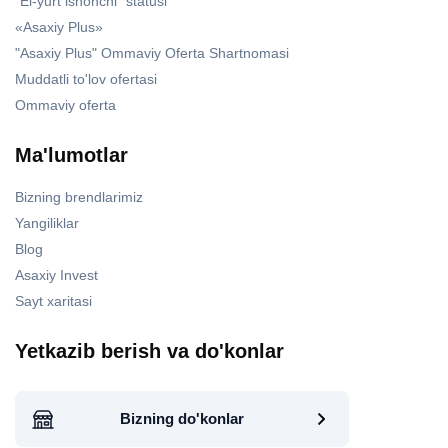
"El-yurt ishonchi" statusi
«Asaxiy Plus»
"Asaxiy Plus" Ommaviy Oferta Shartnomasi
Muddatli to'lov ofertasi
Ommaviy oferta
Ma'lumotlar
Bizning brendlarimiz
Yangiliklar
Blog
Asaxiy Invest
Sayt xaritasi
Yetkazib berish va do'konlar
Bizning do'konlar