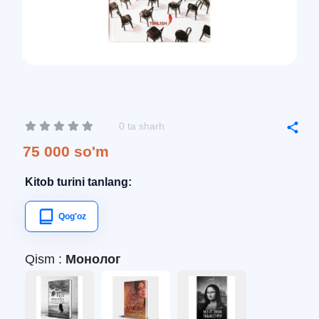
0 ta sharh
75 000 so'm
Kitob turini tanlang:
Qog'oz
Qism :
Монолог