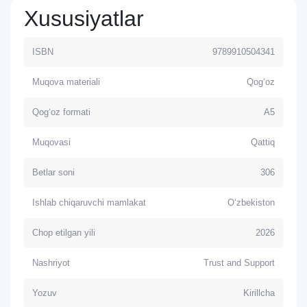
Xususiyatlar
ISBN
9789910504341
Muqova materiali
Qog‘oz
Qog‘oz formati
A5
Muqovasi
Qattiq
Betlar soni
306
Ishlab chiqaruvchi mamlakat
O‘zbekiston
Chop etilgan yili
2026
Nashriyot
Trust and Support
Yozuv
Kirillcha