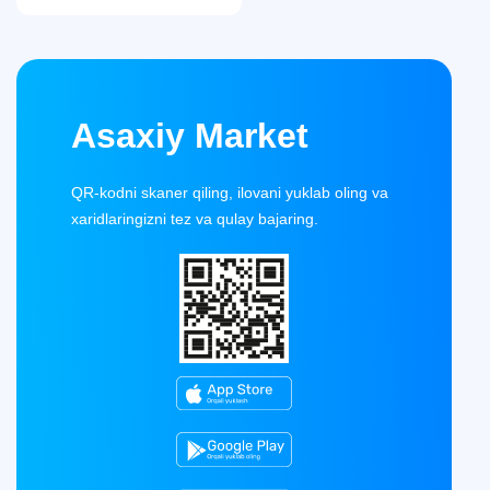
Asaxiy Market
QR-kodni skaner qiling, ilovani yuklab oling va
xaridlaringizni tez va qulay bajaring.