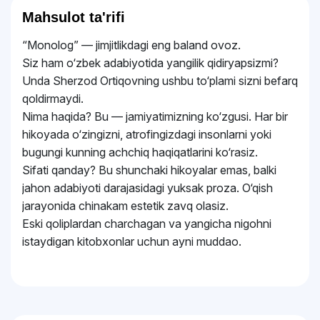
Mahsulot ta'rifi
“Monolog” — jimjitlikdagi eng baland ovoz.
Siz ham o‘zbek adabiyotida yangilik qidiryapsizmi?
Unda Sherzod Ortiqovning ushbu to‘plami sizni befarq
qoldirmaydi.
Nima haqida? Bu — jamiyatimizning ko‘zgusi. Har bir
hikoyada o‘zingizni, atrofingizdagi insonlarni yoki
bugungi kunning achchiq haqiqatlarini ko‘rasiz.
Sifati qanday? Bu shunchaki hikoyalar emas, balki
jahon adabiyoti darajasidagi yuksak proza. O‘qish
jarayonida chinakam estetik zavq olasiz.
Eski qoliplardan charchagan va yangicha nigohni
istaydigan kitobxonlar uchun ayni muddao.