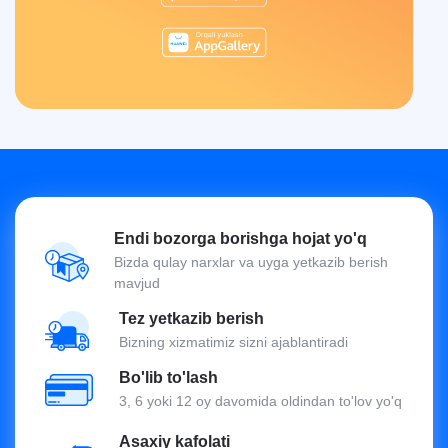
Endi bozorga borishga hojat yo'q
Bizda qulay narxlar va uyga yetkazib berish
mavjud
Tez yetkazib berish
Bizning xizmatimiz sizni ajablantiradi
Bo'lib to'lash
3, 6 yoki 12 oy davomida oldindan to'lov yo'q
Asaxiy kafolati