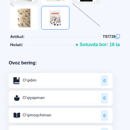
Artikul:
T97739
● Sotuvda bor: 16 ta
Holati:
Ovoz bering:
O'qidim
0
O'qiyapman
0
O'qimoqchiman
0