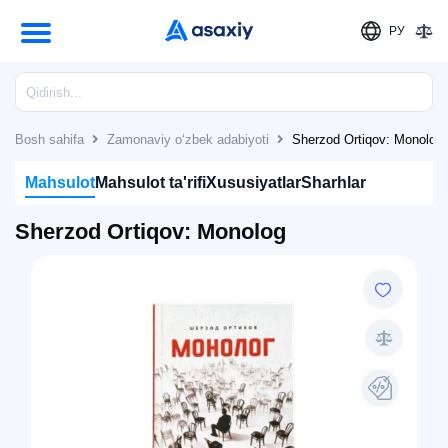
РУ
Bosh sahifa
Zamonaviy o‘zbek adabiyoti
Sherzod Ortiqov: Monolog
Mahsulot
Mahsulot ta'rifi
Xususiyatlar
Sharhlar
Sherzod Ortiqov: Monolog