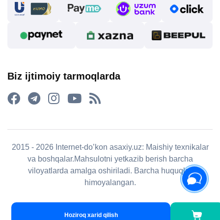
Biz ijtimoiy tarmoqlarda
2015 - 2026 Internet-do’kon asaxiy.uz: Maishiy texnikalar
va boshqalar.Mahsulotni yetkazib berish barcha
viloyatlarda amalga oshiriladi. Barcha huquqlar
himoyalangan.
Hoziroq xarid qilish