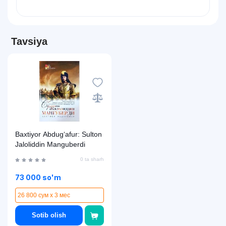
Tavsiya
Baxtiyor Abdug‘afur: Sulton
Jaloliddin Manguberdi
0 ta sharh
73 000 so'm
26 800 сум x 3 мес
Sotib olish