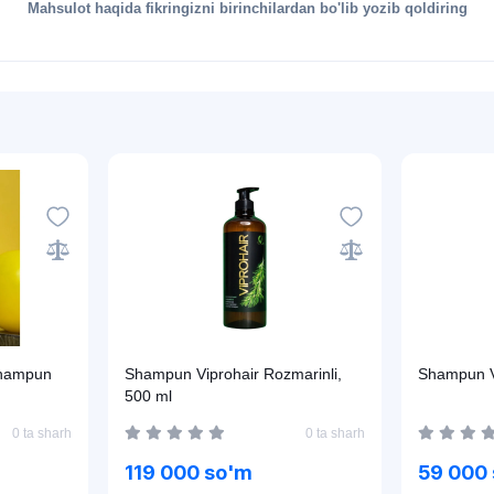
Mahsulot haqida fikringizni birinchilardan bo'lib yozib qoldiring
 shampun
Shampun Viprohair Rozmarinli,
Shampun Vi
500 ml
0 ta sharh
0 ta sharh
119 000 so'm
59 000