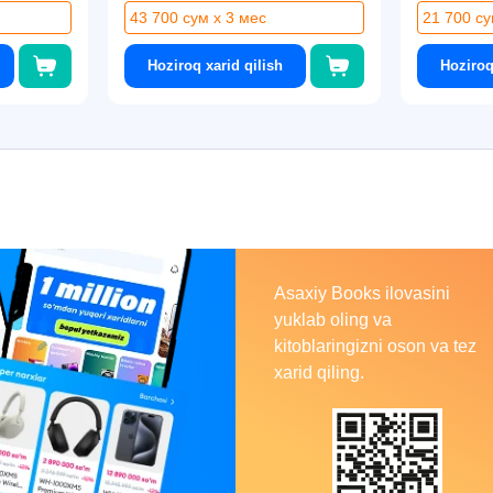
43 700 сум x 3 мес
21 700 су
Hoziroq xarid qilish
Hoziroq
Asaxiy
Books
Asaxiy Books ilovasini
yuklab oling va
kitoblaringizni oson va tez
xarid qiling.