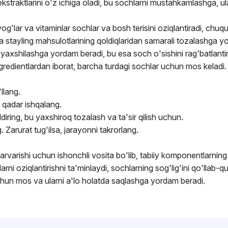
raktlarini o'z ichiga oladi, bu sochlarni mustahkamlashga, ularn
og'lar va vitaminlar sochlar va bosh terisini oziqlantiradi, chuqur
' va stayling mahsulotlarining qoldiqlaridan samarali tozalashga 
 yaxshilashga yordam beradi, bu esa soch o'sishini rag'batlantir
ngredientlardan iborat, barcha turdagi sochlar uchun mos keladi.
llang.
a qadar ishqalang.
ring, bu yaxshiroq tozalash va ta'sir qilish uchun.
 Zarurat tug'ilsa, jarayonni takrorlang.
rishi uchun ishonchli vosita bo'lib, tabiiy komponentlarning 
i oziqlantirishni ta'minlaydi, sochlarning sog'lig'ini qo'llab-qu
chun mos va ularni a'lo holatda saqlashga yordam beradi.