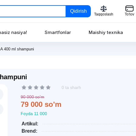
Qidirish
Taqqoslash
To'lov
asiz nasiya!
Smartfonlar
Maishiy texnika
MA 400 ml shampuni
shampuni
0 ta sharh
90 000 so'm
79 000 so'm
Foyda 11 000
Artikul:
Brend: