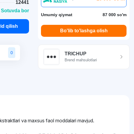
12441
 Sotuvda bor
Umumiy qiymat
87 000 so'm
id qilish
Bo'lib to'lashga olish
0
TRICHUP
Brend mahsulotlari
kstraktlari va maxsus faol moddalari mavjud.