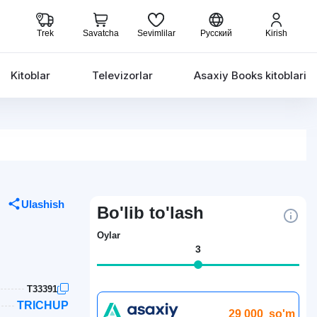
Trek
Savatcha
Sevimlilar
Русский
Kirish
Kitoblar
Televizorlar
Asaxiy Books kitoblari
Ulashish
Bo'lib to'lash
Oylar
3
T33391
TRICHUP
29 000
so'm