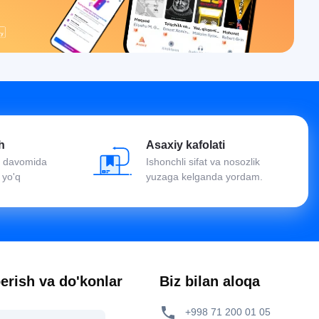
h
Asaxiy kafolati
oy davomida
Ishonchli sifat va nosozlik
 yo'q
yuzaga kelganda yordam.
erish va do'konlar
Biz bilan aloqa
+998 71 200 01 05