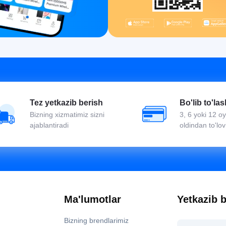
Tez yetkazib berish
Bo'lib to'las
Bizning xizmatimiz sizni
3, 6 yoki 12 
ajablantiradi
oldindan to'lov
Ma'lumotlar
Yetkazib b
Bizning brendlarimiz