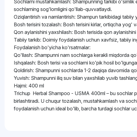
Sochlarni mustahkamlash: Shampunning tarkibi o'simlik ekst
sochlarning sog'lomligini qo'llab-quvvatlaydi.
Oziqlantirish va namlantirish: Shampun tarkibidagi tabiiy y
Bosh terisini tozalash: Bosh terisini kirlar, ortiqcha yog
Qon aylanishini yaxshilash: Bosh terisida qon aylanishini
Tabiiy tarkib: Doimiy foydalanish uchun xavfsiz, tabiiy i
Foydalanish bo'yicha ko'rsatmalar:
Qo'llash: Shampunni nam sochlarga kerakli miqdorda qo'
Ishqalash: Bosh terisi va sochlarni ko'pik hosil bo'lgung
Qoldirish: Shampunni sochlarda 1-2 daqiqa davomida qoldi
Yuvish: Shampunni iliq suv bilan yaxshilab yuvib tashlang.
Hajmi: 400 ml
Trichup Herbal Shampoo - USMA 400ml – bu sochlar parva
birlashtiradi. U chuqur tozalash, mustahkamlash va sochlarn
foydalanish uchun ideal bo'lib, barcha turdagi sochlar u