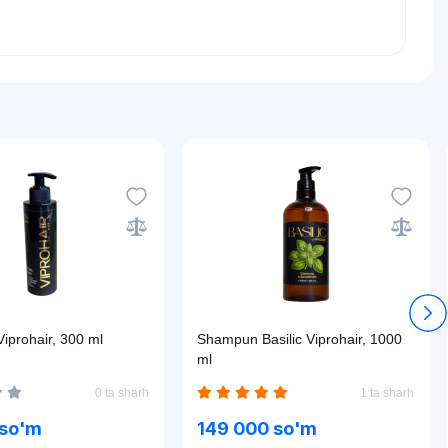
prohair, 300 ml
Shampun Basilic Viprohair, 1000
ml
0 ta sharh
1 ta sharh
 so'm
149 000 so'm