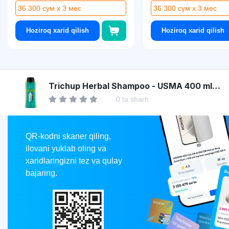
36 300 сум x 3 мес
36 300 сум x 3 мес
Hoziroq xarid qilish
Hoziroq xarid qilish
Asaxiy
Trichup Herbal Shampoo - USMA 400 ml
shampuni
0 ta sharh
Market
QR-kodni skaner qiling,
ilovani yuklab oling va
xaridlaringizni tez va qulay
bajaring.