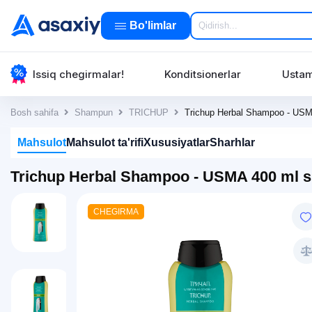
Bo'limlar
Issiq chegirmalar!
Konditsionerlar
Ustam
Bosh sahifa
Shampun
TRICHUP
Trichup Herbal Shampoo - US
Mahsulot
Mahsulot ta'rifi
Xususiyatlar
Sharhlar
Trichup Herbal Shampoo - USMA 400 ml 
CHEGIRMA