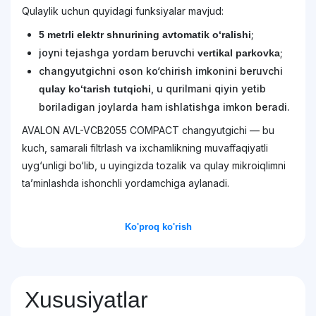
Qulaylik uchun quyidagi funksiyalar mavjud:
;
5 metrli elektr shnurining avtomatik o‘ralishi
joyni tejashga yordam beruvchi
;
vertikal parkovka
changyutgichni oson ko‘chirish imkonini beruvchi
, u qurilmani qiyin yetib
qulay ko‘tarish tutqichi
boriladigan joylarda ham ishlatishga imkon beradi.
AVALON AVL-VCB2055 COMPACT changyutgichi — bu
kuch, samarali filtrlash va ixchamlikning muvaffaqiyatli
uyg‘unligi bo‘lib, u uyingizda tozalik va qulay mikroiqlimni
ta’minlashda ishonchli yordamchiga aylanadi.
Ko'proq ko'rish
Xususiyatlar