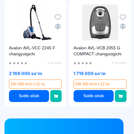
Avalon AVL-VCC 2245 F
Avalon AVL-VCB 2055 G
changyutgichi
COMPACT changyutgichi
0 ta sharh
0 ta sharh
2 169 000 so'm
1 719 000 so'm
260 300 so'm x 12 oy
206 300 so'm x 12 oy
Sotib olish
Sotib olish