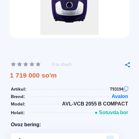
0 ta sharh
1 719 000 so'm
Artikul:
T93194
Avalon
Brend:
AVL-VCB 2055 B COMPACT
Model:
● Sotuvda bor
Holati:
Ovoz bering: