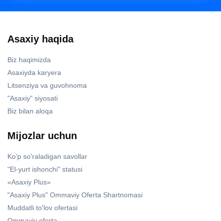
Asaxiy haqida
Biz haqimizda
Asaxiyda karyera
Litsenziya va guvohnoma
"Asaxiy" siyosati
Biz bilan aloqa
Mijozlar uchun
Ko'p so'raladigan savollar
"El-yurt ishonchi" statusi
«Asaxiy Plus»
"Asaxiy Plus" Ommaviy Oferta Shartnomasi
Muddatli to'lov ofertasi
Ommaviy oferta