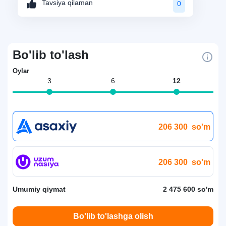
Tavsiya qilaman
0
Bo'lib to'lash
Oylar
3
6
12
206 300
so'm
206 300
so'm
Umumiy qiymat
2 475 600 so'm
Bo'lib to'lashga olish