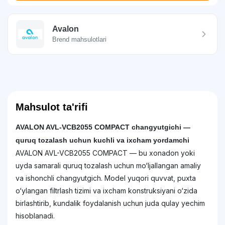
Avalon
Brend mahsulotlari
Mahsulot ta'rifi
AVALON AVL-VCB2055 COMPACT changyutgichi —
quruq tozalash uchun kuchli va ixcham yordamchi
AVALON AVL-VCB2055 COMPACT — bu xonadon yoki
uyda samarali quruq tozalash uchun mo‘ljallangan amaliy
va ishonchli changyutgich. Model yuqori quvvat, puxta
o‘ylangan filtrlash tizimi va ixcham konstruksiyani o‘zida
birlashtirib, kundalik foydalanish uchun juda qulay yechim
hisoblanadi.