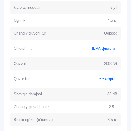
Kafolat muddati
3 yil
Og‘irlik
4.5 кг
Chang yig'uvchi turi
Qopqoq
Chiqish filtri
HEPA-фильтр
Quvvat
2000 Vt
Quvur turi
Teleskopik
Shovqin darajasi
83 dB
Chang yig'uvchi hajmi
2.5 L
Brutto og'irlik (o‘ramda)
6.5 кг