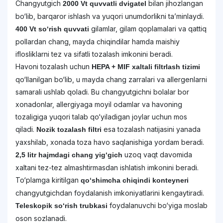
Changyutgich
bilan jihozlangan
2000 Vt quvvatli dvigatel
bo‘lib, barqaror ishlash va yuqori unumdorlikni ta’minlaydi.
gilamlar, gilam qoplamalari va qattiq
400 Vt so‘rish quvvati
pollardan chang, mayda chiqindilar hamda maishiy
iflosliklarni tez va sifatli tozalash imkonini beradi.
Havoni tozalash uchun
HEPA + MIF xaltali filtrlash tizimi
qo‘llanilgan bo‘lib, u mayda chang zarralari va allergenlarni
samarali ushlab qoladi. Bu changyutgichni bolalar bor
xonadonlar, allergiyaga moyil odamlar va havoning
tozaligiga yuqori talab qo‘yiladigan joylar uchun mos
qiladi.
esa tozalash natijasini yanada
Nozik tozalash filtri
yaxshilab, xonada toza havo saqlanishiga yordam beradi.
uzoq vaqt davomida
2,5 litr hajmdagi chang yig‘gich
xaltani tez-tez almashtirmasdan ishlatish imkonini beradi.
To‘plamga kiritilgan
qo‘shimcha chiqindi konteyneri
changyutgichdan foydalanish imkoniyatlarini kengaytiradi.
foydalanuvchi bo‘yiga moslab
Teleskopik so‘rish trubkasi
oson sozlanadi.