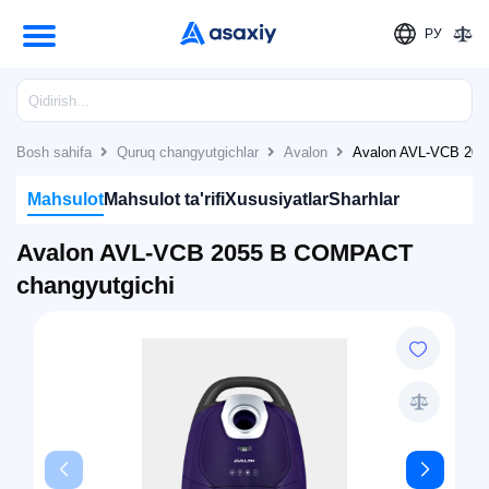
РУ
Bosh sahifa
Quruq changyutgichlar
Avalon
Avalon AVL-VCB 205
Mahsulot
Mahsulot ta'rifi
Xususiyatlar
Sharhlar
Avalon AVL-VCB 2055 B COMPACT
changyutgichi