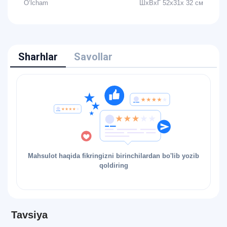
O‘lcham
ШхВхГ 52х31х 32 см
Sharhlar
Savollar
Mahsulot haqida fikringizni birinchilardan bo'lib yozib
qoldiring
Tavsiya