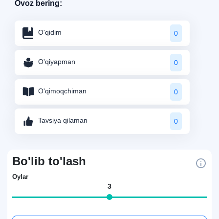
Ovoz bering:
O'qidim
0
O'qiyapman
0
O'qimoqchiman
0
Tavsiya qilaman
0
Bo'lib to'lash
Oylar
3