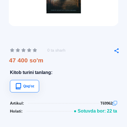
0 ta sharh
47 400 so'm
Kitob turini tanlang:
Qog'oz
Artikul:
T69962
● Sotuvda bor: 22 ta
Holati: