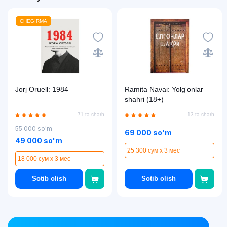
CHEGIRMA
Jorj Oruell: 1984
Ramita Navai: Yolg‘onlar
shahri (18+)
71 ta sharh
13 ta sharh
55 000 so'm
69 000 so'm
49 000 so'm
25 300 сум x 3 мес
18 000 сум x 3 мес
Sotib olish
Sotib olish