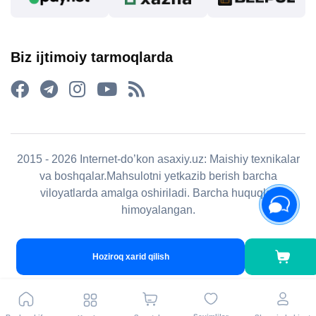
Biz ijtimoiy tarmoqlarda
2015 - 2026 Internet-do’kon asaxiy.uz: Maishiy texnikalar
va boshqalar.Mahsulotni yetkazib berish barcha
viloyatlarda amalga oshiriladi. Barcha huquqlar
himoyalangan.
Hoziroq xarid qilish