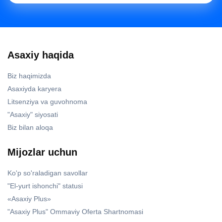
Asaxiy haqida
Biz haqimizda
Asaxiyda karyera
Litsenziya va guvohnoma
"Asaxiy" siyosati
Biz bilan aloqa
Mijozlar uchun
Ko'p so'raladigan savollar
"El-yurt ishonchi" statusi
«Asaxiy Plus»
"Asaxiy Plus" Ommaviy Oferta Shartnomasi