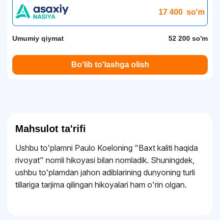
17 400
so'm
Umumiy qiymat
52 200 so'm
Bo'lib to'lashga olish
Mahsulot ta'rifi
Ushbu to'plamni Paulo Koeloning "Baxt kaliti haqida
rivoyat" nomli hikoyasi bilan nomladik. Shuningdek,
ushbu to'plamdan jahon adiblarining dunyoning turli
tillariga tarjima qilingan hikoyalari ham o'rin olgan.