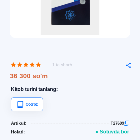
1 ta sharh
36 300 so'm
Kitob turini tanlang:
Qog'oz
Artikul:
T27699
● Sotuvda bor
Holati: