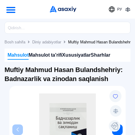
РУ
Bosh sahifa
Diniy adabiyotlar
Muftiy Mahmud Hasan Bulandshehriy: 
Mahsulot
Mahsulot ta'rifi
Xususiyatlar
Sharhlar
Muftiy Mahmud Hasan Bulandshehriy:
Badnazarlik va zinodan saqlanish