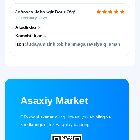
Jo‘rayev Jahongir Botir O‘g‘li
22 February, 2025
Afzalliklari:
-
Kamchiliklari:
-
Izoh:
Judayam zir kitob hammaga tavsiya qilaman
Asaxiy Market
QR-kodni skaner qiling, ilovani yuklab oling va
xaridlaringizni tez va qulay bajaring.