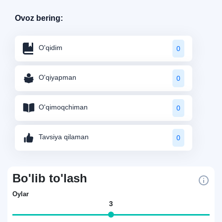
Ovoz bering:
O'qidim
0
O'qiyapman
0
O'qimoqchiman
0
Tavsiya qilaman
0
Bo'lib to'lash
Oylar
3