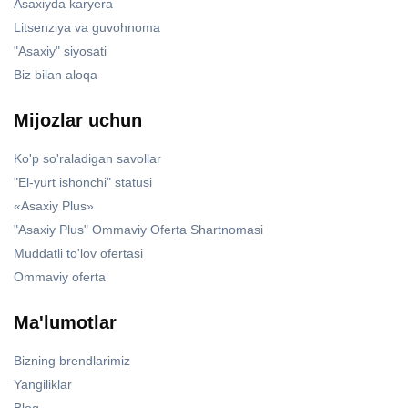
Asaxiyda karyera
Litsenziya va guvohnoma
"Asaxiy" siyosati
Biz bilan aloqa
Mijozlar uchun
Ko'p so'raladigan savollar
"El-yurt ishonchi" statusi
«Asaxiy Plus»
"Asaxiy Plus" Ommaviy Oferta Shartnomasi
Muddatli to'lov ofertasi
Ommaviy oferta
Ma'lumotlar
Bizning brendlarimiz
Yangiliklar
Blog