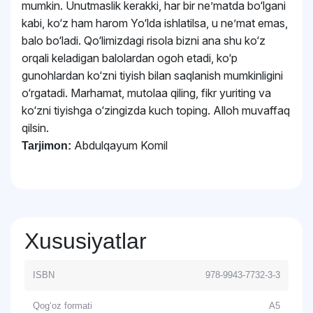
mumkin. Unutmaslik kerakki, har bir neʼmatda bo‘lgani
kabi, ko‘z ham harom Yo‘lda ishlatilsa, u neʼmat emas,
balo bo‘ladi. Qo‘limizdagi risola bizni ana shu ko‘z
orqali keladigan balolardan ogoh etadi, ko‘p
gunohlardan ko‘zni tiyish bilan saqlanish mumkinligini
o‘rgatadi. Marhamat, mutolaa qiling, fikr yuriting va
ko‘zni tiyishga o‘zingizda kuch toping. Alloh muvaffaq
qilsin.
Abdulqayum Komil
Tarjimon:
Xususiyatlar
ISBN
978-9943-7732-3-3
Qog‘oz formati
A5