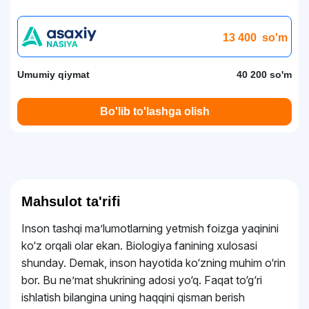
13 400
so'm
Umumiy qiymat
40 200 so'm
Bo'lib to'lashga olish
Mahsulot ta'rifi
Inson tashqi maʼlumotlarning yetmish foizga yaqinini
ko‘z orqali olar ekan. Biologiya fanining xulosasi
shunday. Demak, inson hayotida ko‘zning muhim o‘rin
bor. Bu neʼmat shukrining adosi yo‘q. Faqat to‘g‘ri
ishlatish bilangina uning haqqini qisman berish