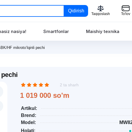
Qidirish
Taqqoslash
To'lov
asiz nasiya!
Smartfonlar
Maishiy texnika
/HF mikroto‘lqinli pechi
 pechi
2 ta sharh
1 019 000 so'm
Artikul:
Brend:
Model:
MW8
Holati:
●