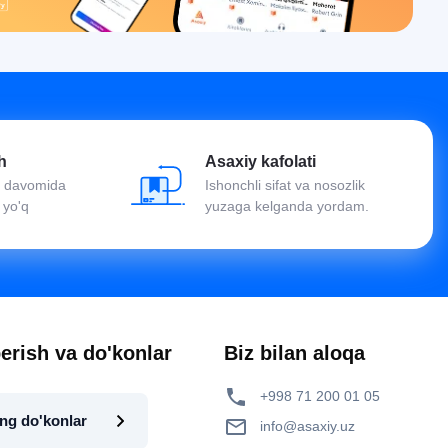
h
Asaxiy kafolati
oy davomida
Ishonchli sifat va nosozlik
 yo'q
yuzaga kelganda yordam.
erish va do'konlar
Biz bilan aloqa
+998 71 200 01 05
ng do'konlar
info@asaxiy.uz