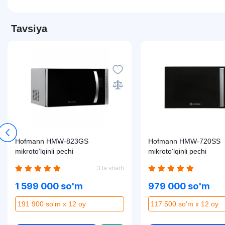
Tavsiya
Hofmann HMW-823GS
Hofmann HMW-720SS
mikroto‘lqinli pechi
mikroto‘lqinli pechi
3 ta sharh
1 599 000 so'm
979 000 so'm
191 900 so'm x 12 oy
117 500 so'm x 12 oy