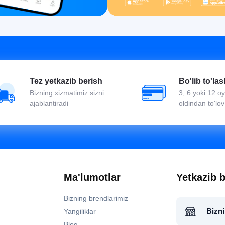
Tez yetkazib berish
Bo'lib to'las
Bizning xizmatimiz sizni
3, 6 yoki 12 
ajablantiradi
oldindan to'lov
Ma'lumotlar
Yetkazib b
Bizning brendlarimiz
Bizni
Yangiliklar
Blog