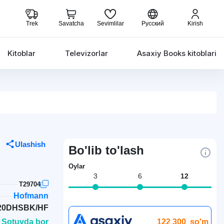
Trek
Savatcha
Sevimlilar
Русский
Kirish
Kitoblar
Televizorlar
Asaxiy Books kitoblari
Ulashish
Bo'lib to'lash
Oylar
3
6
12
T29704
Hofmann
20DHSBK/HF
122 300
so'm
 Sotuvda bor