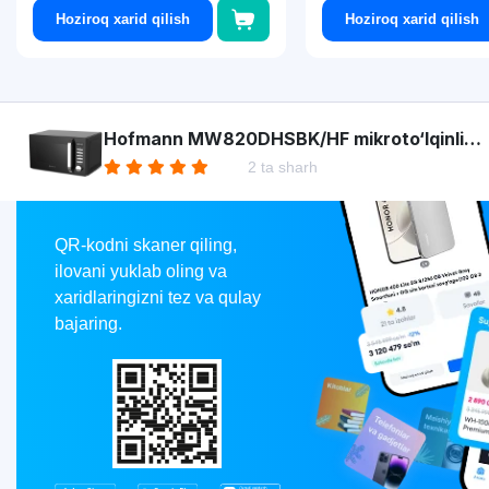
Hoziroq xarid qilish
Hoziroq xarid qilish
Asaxiy
Hofmann MW820DHSBK/HF mikroto‘lqinli
pechi
2 ta sharh
Market
QR-kodni skaner qiling,
ilovani yuklab oling va
xaridlaringizni tez va qulay
bajaring.