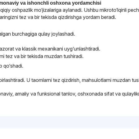
onaviy va ishonchli oshxona yordamchisi
qiqiy oshpazlik mo‘jizalariga aylanadi. Ushbu mikroto‘lqinli pec
aringizni tez va bir tekisda qizdirishga yordam beradi.
lgan burchagiga qulay joylashadi.
zorat va klassik mexanikani uyg‘unlashtiradi.
 tez va bir tekisda muzdan tushiradi.
 qo‘shadi.
 birlashtiradi. U taomlarni tez qizdirish, mahsulotlarni muzdan t
aviy, amaliy va funksional tanlov, oshxonada sifat va qulaylik