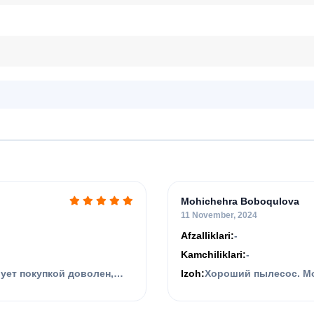
Mohichehra Boboqulova
11 November, 2024
Afzalliklari:
-
Kamchiliklari:
-
ует покупкой доволен,
Izoh:
Хороший пылесос. Мо
двери. Спасибо, вы э