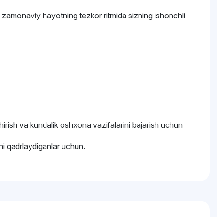
h zamonaviy hayotning tezkor ritmida sizning ishonchli
ushirish va kundalik oshxona vazifalarini bajarish uchun
ni qadrlaydiganlar uchun.