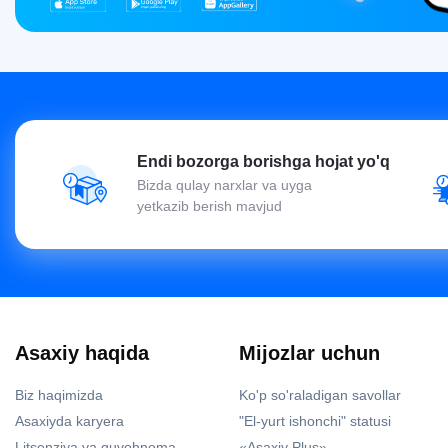
Endi bozorga borishga hojat yo'q
Bizda qulay narxlar va uyga
yetkazib berish mavjud
Asaxiy haqida
Mijozlar uchun
Biz haqimizda
Ko'p so'raladigan savollar
Asaxiyda karyera
"El-yurt ishonchi" statusi
Litsenziya va guvohnoma
«Asaxiy Plus»