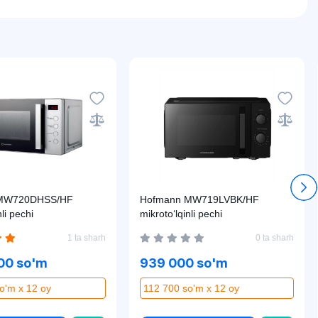
MW720DHSS/HF
Hofmann MW719LVBK/HF
nli pechi
mikroto‘lqinli pechi
1 ta sharh
0 ta sharh
00 so'm
939 000 so'm
o'm x 12 oy
112 700 so'm x 12 oy