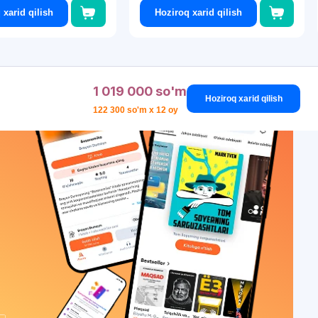
 xarid qilish
Hoziroq xarid qilish
1 019 000 so'm
Hoziroq xarid qilish
122 300 so'm x 12 oy