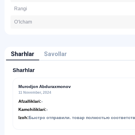
Rangi
O‘lcham
Sharhlar
Savollar
Sharhlar
Murodjon Abduraxmonov
11 November, 2024
Afzalliklari:
-
Kamchiliklari:
-
Izoh:
Быстро отправили. товар полностью соответств
большое спасибо