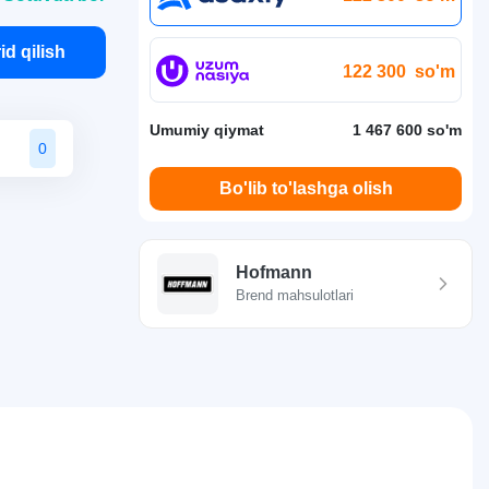
id qilish
122 300
so'm
Umumiy qiymat
1 467 600 so'm
0
Bo'lib to'lashga olish
Hofmann
Brend mahsulotlari