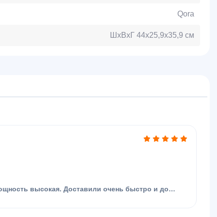
Qora
ШхВхГ 44х25,9х35,9 см
щность высокая. Доставили очень быстро и до
кономите время и деньги