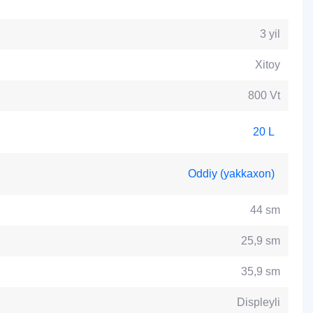
3 yil
Xitoy
800 Vt
20 L
Oddiy (yakkaxon)
44 sm
25,9 sm
35,9 sm
Displeyli