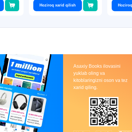
Hoziroq xarid qilish
Hoziroq
Asaxiy
Books
Asaxiy Books ilovasini
yuklab oling va
kitoblaringizni oson va tez
xarid qiling.