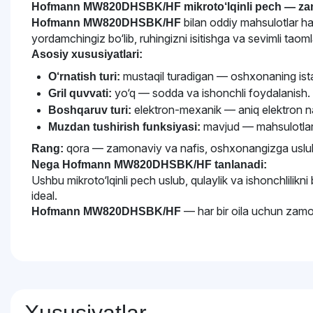
Hofmann MW820DHSBK/HF mikroto‘lqinli pech — zam
bilan oddiy mahsulotlar ha
Hofmann MW820DHSBK/HF
yordamchingiz bo‘lib, ruhingizni isitishga va sevimli taoml
Asosiy xususiyatlari:
mustaqil turadigan — oshxonaning ista
O‘rnatish turi:
yo‘q — sodda va ishonchli foydalanish.
Gril quvvati:
elektron-mexanik — aniq elektron na
Boshqaruv turi:
mavjud — mahsulotlarni
Muzdan tushirish funksiyasi:
qora — zamonaviy va nafis, oshxonangizga uslub
Rang:
Nega Hofmann MW820DHSBK/HF tanlanadi:
Ushbu mikroto‘lqinli pech uslub, qulaylik va ishonchlilikni
ideal.
— har bir oila uchun zamon
Hofmann MW820DHSBK/HF