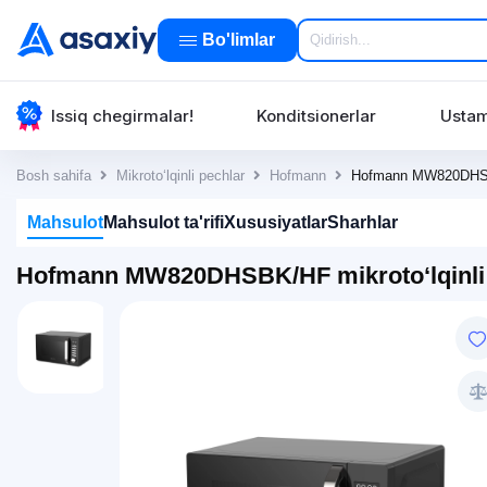
Bo'limlar
Issiq chegirmalar!
Konditsionerlar
Ustam
Bosh sahifa
Mikroto‘lqinli pechlar
Hofmann
Hofmann MW820DHSBK
Mahsulot
Mahsulot ta'rifi
Xususiyatlar
Sharhlar
Hofmann MW820DHSBK/HF mikroto‘lqinli