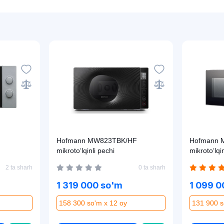
Hofmann MW823TBK/HF
Hofmann 
mikroto‘lqinli pechi
mikroto‘lqi
2 ta sharh
0 ta sharh
1 319 000 so'm
1 099 0
158 300 so'm x 12 oy
131 900 s