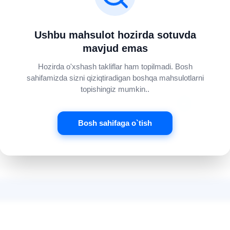
Ushbu mahsulot hozirda sotuvda
mavjud emas
Hozirda o'xshash takliflar ham topilmadi. Bosh
sahifamizda sizni qiziqtiradigan boshqa mahsulotlarni
topishingiz mumkin..
Bosh sahifaga o`tish
Mahsulot haqida fikringizni birinchilardan bo'lib yozib qoldiring
Asaxiy