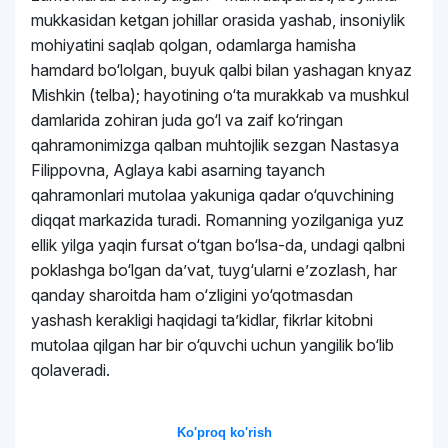
mukkasidan ketgan johillar orasida yashab, insoniylik
mohiyatini saqlab qolgan, odamlarga hamisha
hamdard bo‘lolgan, buyuk qalbi bilan yashagan knyaz
Mishkin (telba); hayotining o‘ta murakkab va mushkul
damlarida zohiran juda go‘l va zaif ko‘ringan
qahramonimizga qalban muhtojlik sezgan Nastasya
Filippovna, Aglaya kabi asarning tayanch
qahramonlari mutolaa yakuniga qadar o‘quvchining
diqqat markazida turadi. Romanning yozilganiga yuz
ellik yilga yaqin fursat o‘tgan bo‘lsa-da, undagi qalbni
poklashga bo‘lgan daʼvat, tuyg‘ularni eʼzozlash, har
qanday sharoitda ham o‘zligini yo‘qotmasdan
yashash kerakligi haqidagi taʼkidlar, fikrlar kitobni
mutolaa qilgan har bir o‘quvchi uchun yangilik bo‘lib
qolaveradi.
Ko'proq ko'rish