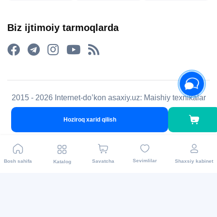
Biz ijtimoiy tarmoqlarda
2015 - 2026 Internet-do’kon asaxiy.uz: Maishiy texnikalar
va boshqalar.Mahsulotni yetkazib berish barcha
Hoziroq xarid qilish
viloyatlarda amalga oshiriladi. Barcha huquqlar
himoyalangan.
Sevimlilar
Bosh sahifa
Savatcha
Shaxsiy kabinet
Katalog