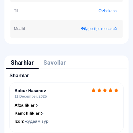
Til
O'zbekcha
Muallif
Фёдор Достоевский
Sharhlar
Savollar
Sharhlar
Bobur Hasanov
11 December, 2025
Afzalliklari:
-
Kamchiliklari:
-
Izoh:
жудаям зур