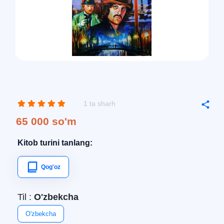
1 ta sharh
65 000 so'm
Kitob turini tanlang:
Qog'oz
Til :
O'zbekcha
O'zbekcha