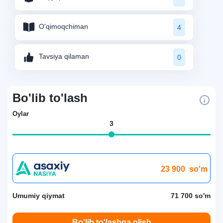
O'qimoqchiman
4
Tavsiya qilaman
0
Bo'lib to'lash
Oylar
3
23 900
so'm
Umumiy qiymat
71 700 so'm
Bo'lib to'lashga olish