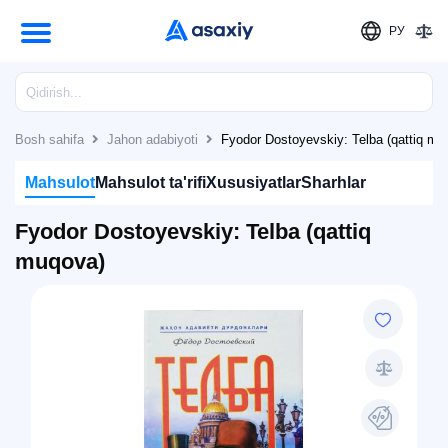
РУ
Bosh sahifa
Jahon adabiyoti
Fyodor Dostoyevskiy: Telba (qattiq mu
Mahsulot
Mahsulot ta'rifi
Xususiyatlar
Sharhlar
Fyodor Dostoyevskiy: Telba (qattiq
muqova)