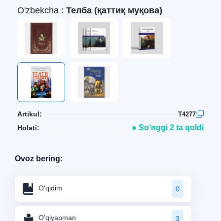
O'zbekcha :
Телба (қаттиқ муқова)
Artikul:
T4277
● So‘nggi 2 ta qoldi
Holati:
Ovoz bering:
O'qidim
0
O'qiyapman
3