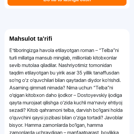
Mahsulot ta'rifi
Eʼtiboringizga havola etilayotgan roman – “Telba”ni
turli millatga mansub minglab, millionlab kitobxonlar
sevib mutolaa qiladilar. Nashriyotimiz tomonidan
taqdim etilayotgan bu yirik asar 35 yillik tanaffusdan
so‘ng o‘z o‘quvchilari bilan qaytadan diydor ko‘rishdi.
Asarning qimmati nimada? Nima uchun “Telba”ni
o‘qigan kitobxon daho ijodkor – Dostoyevskiy ijodiga
qayta murojaat qilishga o‘zida kuchli maʼnaviy ehtiyoj
sezadi? Kitob qahramoni telba, darvish bo‘lgani holda
o‘quvchini qaysi jozibasi bilan o‘ziga tortadi? Javoblar
bisyor. Hamma zamonlarda bo‘lgan, hamma
zamonlarda uchraydigan – manfaatparast, boylikka