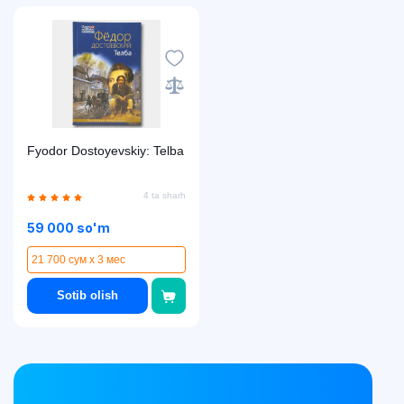
Fyodor Dostoyevskiy: Telba
4 ta sharh
59 000 so'm
21 700 сум x 3 мес
Sotib olish