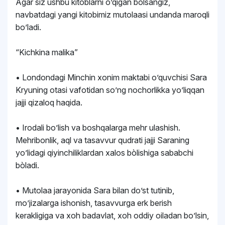
Agar siz ushbu kitoblarni o’qigan bòlsangiz,
navbatdagi yangi kitobimiz mutolaasi undanda maroqli
bo’ladi.
“Kichkina malika”
• Londondagi Minchin xonim maktabi o’quvchisi Sara
Kryuning otasi vafotidan so’ng nochorlikka yo’liqqan
jajji qizaloq haqida.
• Irodali bo’lish va boshqalarga mehr ulashish.
Mehribonlik, aql va tasavvur qudrati jajji Saraning
yo’lidagi qiyinchiliklardan xalos bòlishiga sababchi
bòladi.
• Mutolaa jarayonida Sara bilan do’st tutinib,
mo’jizalarga ishonish, tasavvurga erk berish
kerakligiga va xoh badavlat, xoh oddiy oiladan bo’lsin,