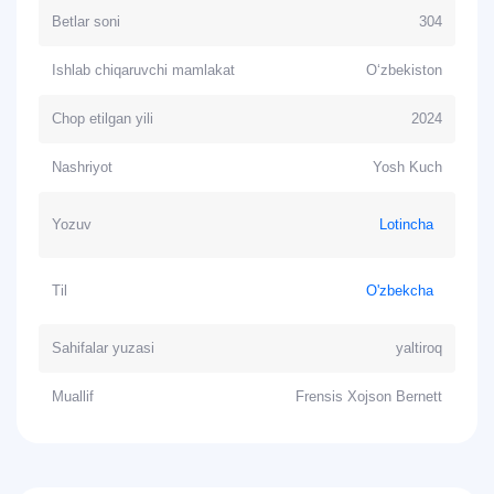
Betlar soni
304
Ishlab chiqaruvchi mamlakat
O‘zbekiston
Chop etilgan yili
2024
Nashriyot
Yosh Kuch
Yozuv
Lotincha
Til
O'zbekcha
Sahifalar yuzasi
yaltiroq
Muallif
Frensis Xojson Bernett