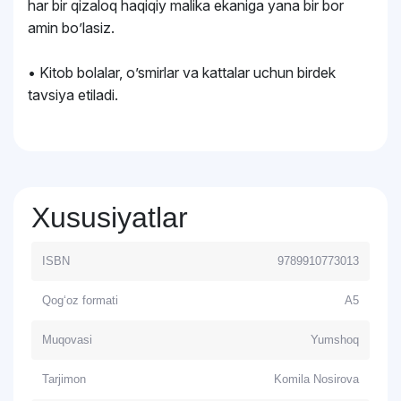
har bir qizaloq haqiqiy malika ekaniga yana bir bor
amin bo’lasiz.
• Kitob bolalar, o’smirlar va kattalar uchun birdek
tavsiya etiladi.
Xususiyatlar
ISBN
9789910773013
Qog‘oz formati
A5
Muqovasi
Yumshoq
Tarjimon
Komila Nosirova