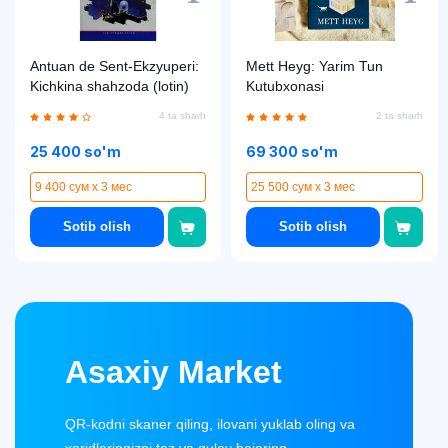
Antuan de Sent-Ekzyuperi:
Mett Heyg: Yarim Tun
Kichkina shahzoda (lotin)
Kutubxonasi
4 ta sharh
2 ta sharh
25 400 so'm
69 300 so'm
9 400 сум x 3 мес
25 500 сум x 3 мес
Sotib olish
Sotib olish
Asaxiy Market
QR-kodni skaner qiling, ilovani yuklab oling va
xaridlaringizni tez va qulay bajaring.