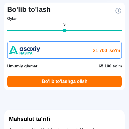
Bo'lib to'lash
Oylar
3
21 700
so'm
Umumiy qiymat
65 100 so'm
Bo'lib to'lashga olish
Mahsulot ta'rifi