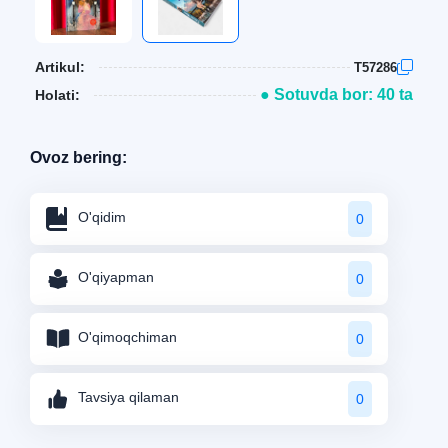
Artikul:
T57286
● Sotuvda bor: 40 ta
Holati:
Ovoz bering:
O'qidim
0
O'qiyapman
0
O'qimoqchiman
0
Tavsiya qilaman
0