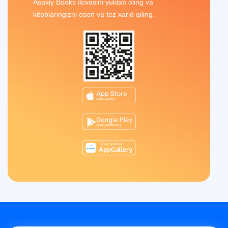
Asaxiy Books ilovasini yuklab oling va
kitoblaringizni oson va tez xarid qiling.