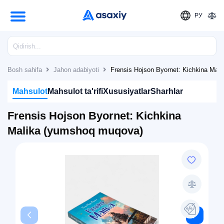
РУ
Bosh sahifa
Jahon adabiyoti
Frensis Hojson Byornet: Kichkina Mal
Mahsulot
Mahsulot ta'rifi
Xususiyatlar
Sharhlar
Frensis Hojson Byornet: Kichkina
Malika (yumshoq muqova)