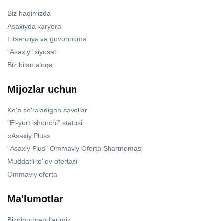
Biz haqimizda
Asaxiyda karyera
Litsenziya va guvohnoma
"Asaxiy" siyosati
Biz bilan aloqa
Mijozlar uchun
Ko'p so'raladigan savollar
"El-yurt ishonchi" statusi
«Asaxiy Plus»
"Asaxiy Plus" Ommaviy Oferta Shartnomasi
Muddatli to'lov ofertasi
Ommaviy oferta
Ma'lumotlar
Bizning brendlarimiz