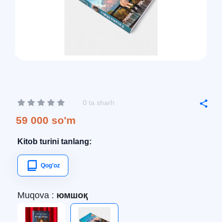
0 ta sharh
59 000 so'm
Kitob turini tanlang:
Qog'oz
Muqova :
юмшоқ