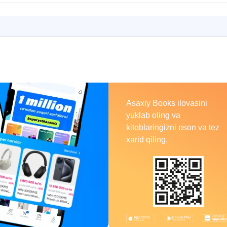
Asaxiy
Books
Asaxiy Books ilovasini
yuklab oling va
kitoblaringizni oson va tez
xarid qiling.