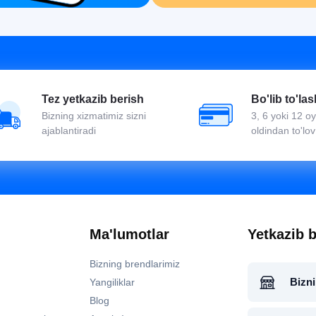
Tez yetkazib berish
Bo'lib to'las
Bizning xizmatimiz sizni
3, 6 yoki 12 
ajablantiradi
oldindan to'lov
Ma'lumotlar
Yetkazib b
Bizning brendlarimiz
Bizni
Yangiliklar
Blog