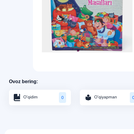
Ovoz bering:
O'qidim
O'qiyapman
0