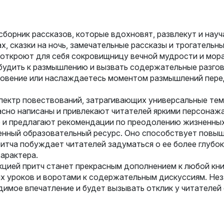
сборник рассказов, которые вдохновят, развлекут и науч
рах, сказки на ночь, замечательные рассказы и трогатель
 откроют для себя сокровищницу вечной мудрости и мор
обудить к размышлению и вызвать содержательные разго
новение или наслаждаетесь моментом размышлений перед 
спектр повествований, затрагивающих универсальные темы
расно написаны и привлекают читателей яркими персона
 и предлагают рекомендации по преодолению жизненных
и ценный образовательный ресурс. Оно способствует пов
тча побуждает читателей задуматься о ее более глубоко
арактера.
лекцией притч станет прекрасным дополнением к любой к
уроков и воротами к содержательным дискуссиям. Незав
адимое впечатление и будет вызывать отклик у читателей 