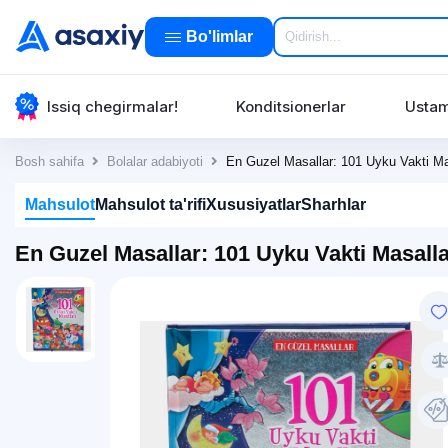
Bo'limlar
Issiq chegirmalar!
Konditsionerlar
Ustam
Bosh sahifa
Bolalar adabiyoti
En Guzel Masallar: 101 Uyku Vakti Ma
Mahsulot
Mahsulot ta'rifi
Xususiyatlar
Sharhlar
En Guzel Masallar: 101 Uyku Vakti Masalla