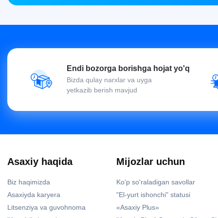
Endi bozorga borishga hojat yo'q
Bizda qulay narxlar va uyga
yetkazib berish mavjud
Asaxiy haqida
Mijozlar uchun
Biz haqimizda
Ko'p so'raladigan savollar
Asaxiyda karyera
"El-yurt ishonchi" statusi
Litsenziya va guvohnoma
«Asaxiy Plus»