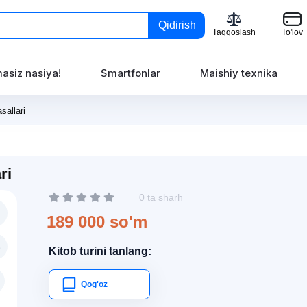
Qidirish
Taqqoslash
To'lov
asiz nasiya!
Smartfonlar
Maishiy texnika
sallari
ri
0 ta sharh
189 000 so'm
Kitob turini tanlang:
Qog'oz