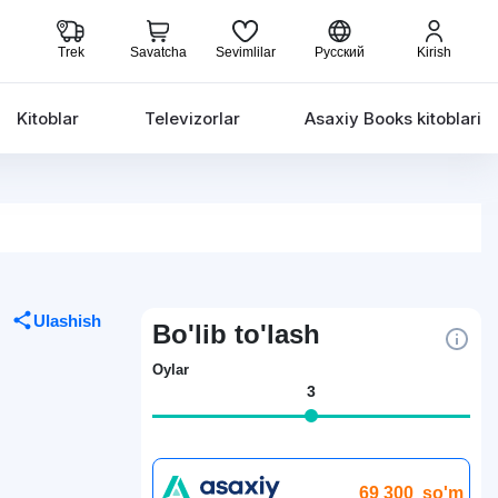
Trek
Savatcha
Sevimlilar
Русский
Kirish
Kitoblar
Televizorlar
Asaxiy Books kitoblari
Ulashish
Bo'lib to'lash
Oylar
3
69 300
so'm