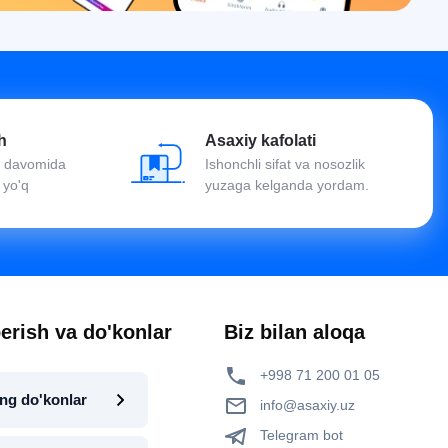
h
Asaxiy kafolati
oy davomida
Ishonchli sifat va nosozlik
 yo'q
yuzaga kelganda yordam.
erish va do'konlar
Biz bilan aloqa
+998 71 200 01 05
ng do'konlar
info@asaxiy.uz
Telegram bot