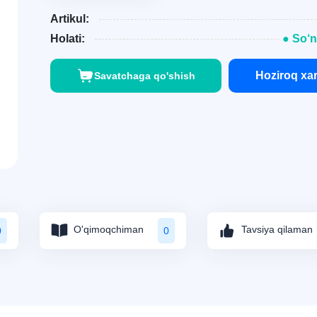
Artikul:
Holati:
● So‘n
Hoziroq xar
Savatchaga qo'shish
O'qimoqchiman
Tavsiya qilaman
0
0