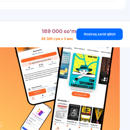
189 000 so'm
Hoziroq xarid qilish
69 300 сум x 3 мес