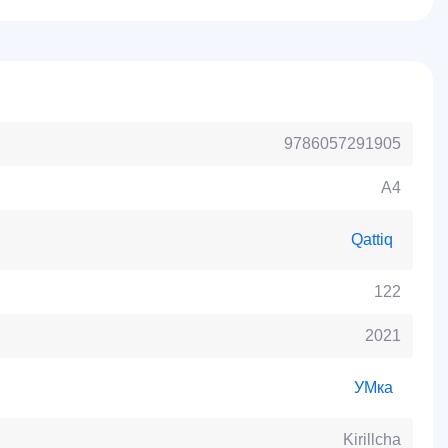
9786057291905
А4
Qattiq
122
2021
УМка
Kirillcha