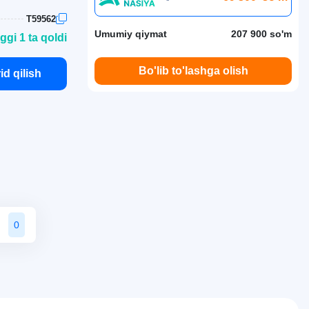
T59562
Umumiy qiymat
207 900 so'm
ggi 1 ta qoldi
Bo'lib to'lashga olish
id qilish
0