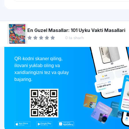
Asaxiy
En Guzel Masallar: 101 Uyku Vakti Masallari
0 ta sharh
Market
QR-kodni skaner qiling,
ilovani yuklab oling va
xaridlaringizni tez va qulay
bajaring.