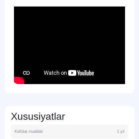
Bepul yuklab olinadigan xaritalar
Faol dam olish uchun bepul xaritalarni yuklab oling va
Xususiyatlar
yo‘nalish bo‘yicha bosqichma-bosqich ko‘rsatmalarni oling.
Ichki GPS har bir harakatingizni aniq kuzatib boradi, besh
sun'iy yo‘ldosh tizimi yordamida tez va ishonchli ulanishni
Kafolat muddati
1 yil
ta'minlaydi.