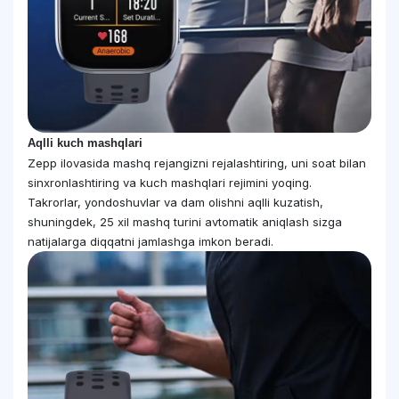
Aqlli kuch mashqlari
Zepp ilovasida mashq rejangizni rejalashtiring, uni soat bilan
sinxronlashtiring va kuch mashqlari rejimini yoqing.
Takrorlar, yondoshuvlar va dam olishni aqlli kuzatish,
shuningdek, 25 xil mashq turini avtomatik aniqlash sizga
natijalarga diqqatni jamlashga imkon beradi.