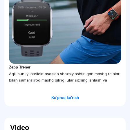
Zepp Trener
Aqlli sun'iy intellekt asosida shaxsiylashtirilgan mashq rejalari
bilan samaraliroq mashq qiling, ular sizning ishlash va
tiklanish jarayoningizga moslashadi. Umumiy mashq
dasturlaridan yoki
va
3 km, 5 km, 10 km, yarim marafonlar
Ko'proq ko'rish
uchun maxsus yugurish rejalari orasidan
to'liq marafonlar
tanlang.
Video