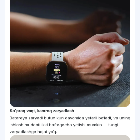
Ko‘proq vaqt, kamroq zaryadlash
Batareya zaryadi butun kun davomida yetarli bo‘ladi, va uning
ishlash muddati ikki haftagacha yetishi mumkin — tungi
zaryadlashga hojat yo‘q.