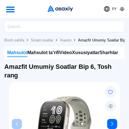
РУ
Bosh sahifa
Smart-soatlar
Xiaomi
Amazfit Umumiy Soatlar Bip 6
Mahsulot
Mahsulot ta'rifi
Video
Xususiyatlar
Sharhlar
Amazfit Umumiy Soatlar Bip 6, Tosh
rang