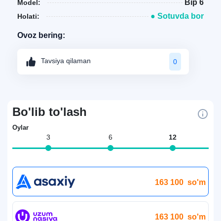
Bip 6
Model:
● Sotuvda bor
Holati:
Ovoz bering:
Tavsiya qilaman
0
Bo'lib to'lash
Oylar
3
6
12
163 100
so'm
163 100
so'm