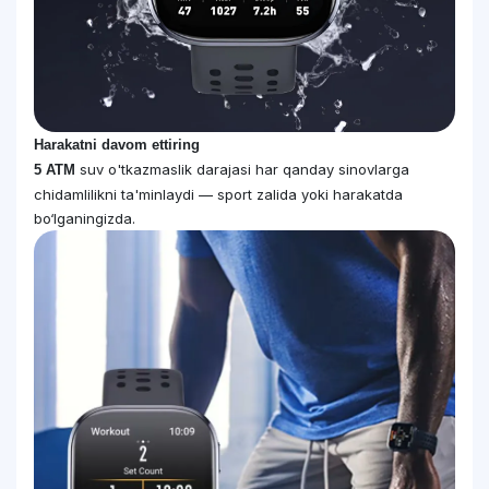
Harakatni davom ettiring
suv o'tkazmaslik darajasi har qanday sinovlarga
5 ATM
chidamlilikni ta'minlaydi — sport zalida yoki harakatda
bo‘lganingizda.