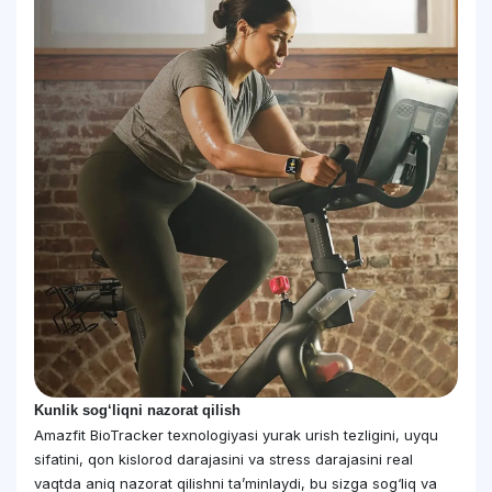
Kunlik sog‘liqni nazorat qilish
Amazfit BioTracker texnologiyasi yurak urish tezligini, uyqu
sifatini, qon kislorod darajasini va stress darajasini real
vaqtda aniq nazorat qilishni ta’minlaydi, bu sizga sog‘liq va