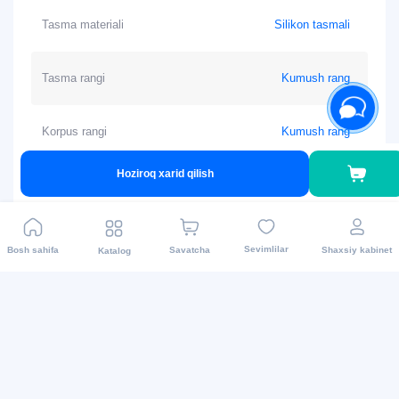
Uyqu va sog‘liqni kuzatish
Tasma materiali
Silikon tasmali
Tasma rangi
Kumush rang
Korpus rangi
Kumush rang
Hoziroq xarid qilish
Seriya
Amazfit Bip 6
Ishlab chiqaruvchi
Xitoy
mamlakat
Sevimlilar
Bosh sahifa
Savatcha
Shaxsiy kabinet
Katalog
Og‘irlik
27,9 г (без ремешка)
Tizim
Android va IOS
Korpus materiali
Alyuminiy