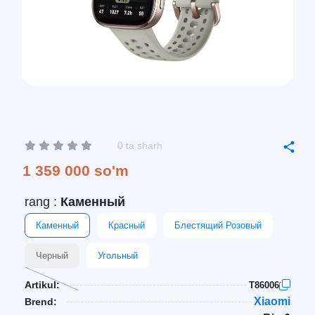
0 ta sharh
1 359 000 so'm
rang :
Каменный
Каменный
Красный
Блестящий Розовый
Черный
Угольный
Artikul:
T86006
Xiaomi
Brend: