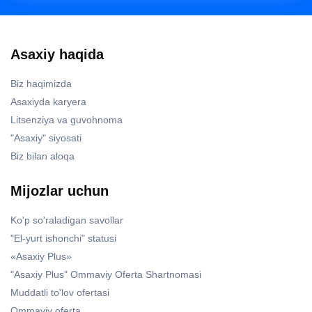
Asaxiy haqida
Biz haqimizda
Asaxiyda karyera
Litsenziya va guvohnoma
"Asaxiy" siyosati
Biz bilan aloqa
Mijozlar uchun
Ko'p so'raladigan savollar
"El-yurt ishonchi" statusi
«Asaxiy Plus»
"Asaxiy Plus" Ommaviy Oferta Shartnomasi
Muddatli to'lov ofertasi
Ommaviy oferta