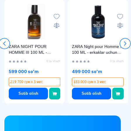
ZARA NIGHT POUR
ZARA Night pour Homme II
HOMME III 100 ML -
100 ML - erkaklar uchun
erkaklar uchun
xushbo'ylangan suv
0 ta sharh
0 ta sharh
xushbo'ylangan suv
599 000 so'm
499 000 so'm
219 700 сум x 3 мес
183 000 сум x 3 мес
Sotib olish
Sotib olish