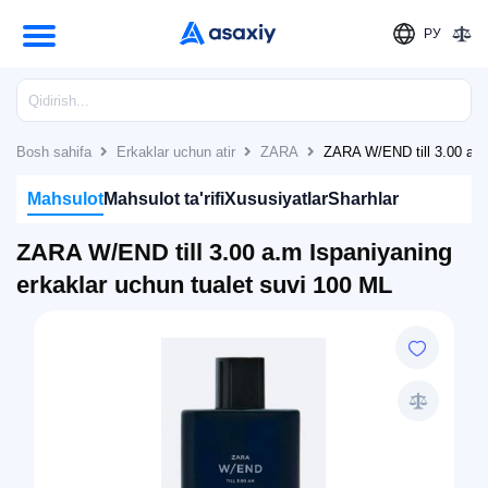
РУ
Bosh sahifa
Erkaklar uchun atir
ZARA
ZARA W/END till 3.00 a.m
Mahsulot
Mahsulot ta'rifi
Xususiyatlar
Sharhlar
ZARA W/END till 3.00 a.m Ispaniyaning
erkaklar uchun tualet suvi 100 ML