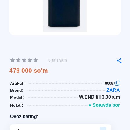
0 ta sharh
479 000 so'm
Artikul:
T80087
ZARA
Brend:
W/END till 3.00 a.m
Model:
● Sotuvda bor
Holati:
Ovoz bering: