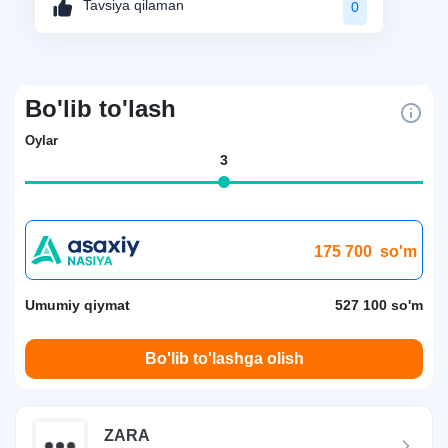
Tavsiya qilaman
0
Bo'lib to'lash
Oylar
3
175 700
so'm
Umumiy qiymat
527 100 so'm
Bo'lib to'lashga olish
ZARA