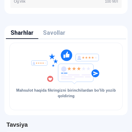
Og‘irlik
100 МЛ
Sharhlar
Savollar
Mahsulot haqida fikringizni birinchilardan bo'lib yozib
qoldiring
Tavsiya