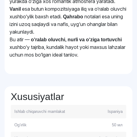
yurakda o‘ziga xos romantik atmosfera yaratadi.
esa butun kompozitsiyaga iliq va o‘ralab oluvchi
Vanil
xushbo‘ylik baxsh etadi.
notalari esa uning
Qahrabo
izini uzoq saqlaydi va nafis, uyg‘un ohanglar bilan
yakunlaydi.
Bu atir —
o‘ralab oluvchi, nurli va o‘ziga tortuvchi
xushbo‘y tajriba, kundalik hayot yoki maxsus lahzalar
uchun mos bo‘lgan ideal tanlov.
Xususiyatlar
Ishlab chiqaruvchi mamlakat
Ispaniya
Og‘irlik
50 мл