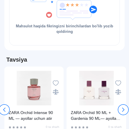
Mahsulot haqida fikringizni birinchilardan bo'lib yozib
qoldiring
Tavsiya
ZARA Orchid Intense 90
ZARA Orchid 90 ML +
ML — ayollar uchun atir
Gardenia 90 ML— ayollar
uchun atir
0 ta sharh
0 ta sharh