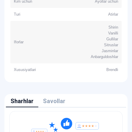
Kim uchun
Ayollar uchun
Turi
Atirlar
Shirin
Vanilli
Gullilar
Iforlar
Sitruslar
Jasminlar
Anbarguldoshlar
Xususiyatlari
Brendli
Sharhlar
Savollar