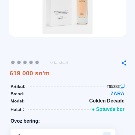
0 ta sharh
619 000 so'm
Artikul:
T95282
ZARA
Brend:
Golden Decade
Model:
● Sotuvda bor
Holati:
Ovoz bering: