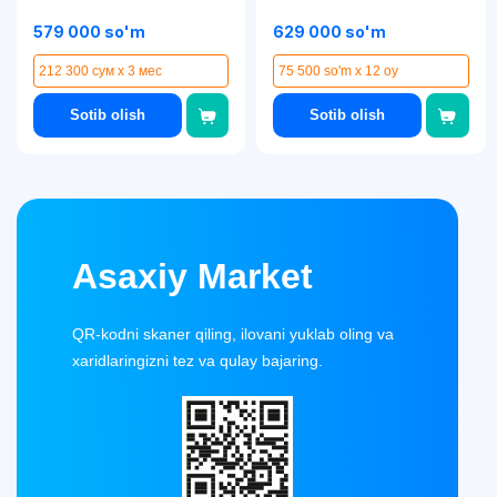
579 000 so'm
629 000 so'm
212 300 сум x 3 мес
75 500 so'm x 12 oy
Sotib olish
Sotib olish
Asaxiy Market
QR-kodni skaner qiling, ilovani yuklab oling va
xaridlaringizni tez va qulay bajaring.