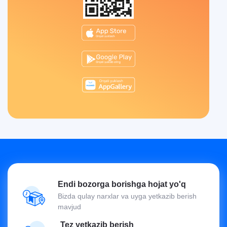
Endi bozorga borishga hojat yo'q
Bizda qulay narxlar va uyga yetkazib berish
mavjud
Tez yetkazib berish