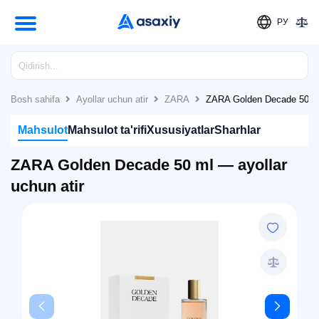
РУ
Bosh sahifa
Ayollar uchun atir
ZARA
ZARA Golden Decade 50 ml 
Mahsulot
Mahsulot ta'rifi
Xususiyatlar
Sharhlar
ZARA Golden Decade 50 ml — ayollar
uchun atir