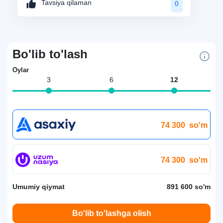
Tavsiya qilaman
0
Bo'lib to'lash
Oylar
3
6
12
74 300
so'm
74 300
so'm
Umumiy qiymat
891 600 so'm
Bo'lib to'lashga olish