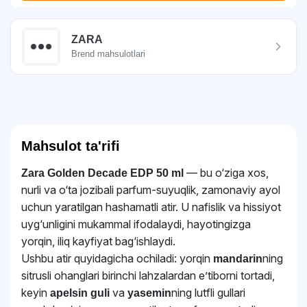
ZARA
Brend mahsulotlari
Mahsulot ta'rifi
— bu o‘ziga xos,
Zara Golden Decade EDP 50 ml
nurli va o‘ta jozibali parfum-suyuqlik, zamonaviy ayol
uchun yaratilgan hashamatli atir. U nafislik va hissiyot
uyg‘unligini mukammal ifodalaydi, hayotingizga
yorqin, iliq kayfiyat bag‘ishlaydi.
Ushbu atir quyidagicha ochiladi: yorqin
ning
mandarin
sitrusli ohanglari birinchi lahzalardan e’tiborni tortadi,
keyin
va
ning lutfli gullari
apelsin guli
yasemin