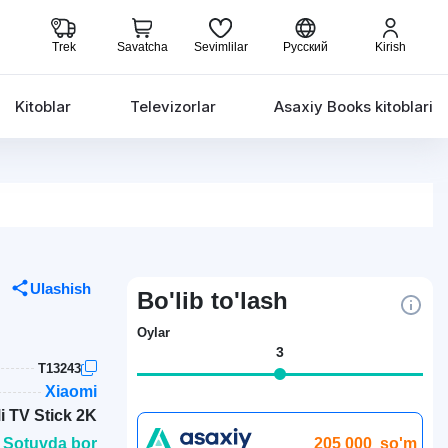
Trek
Savatcha
Sevimlilar
Русский
Kirish
Kitoblar
Televizorlar
Asaxiy Books kitoblari
Ulashish
Bo'lib to'lash
Oylar
3
T13243
Xiaomi
i TV Stick 2K
205 000
so'm
 Sotuvda bor