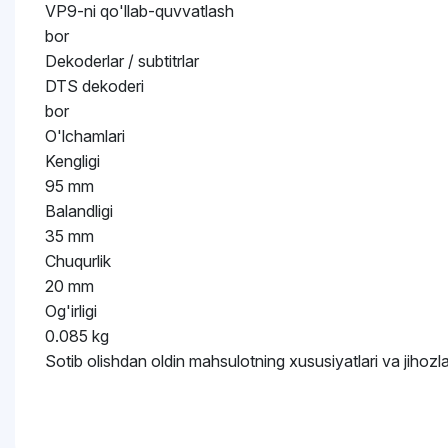
VP9-ni qo'llab-quvvatlash
bor
Dekoderlar / subtitrlar
DTS dekoderi
bor
O'lchamlari
Kengligi
95 mm
Balandligi
35 mm
Chuqurlik
20 mm
Og'irligi
0.085 kg
Sotib olishdan oldin mahsulotning xususiyatlari va jihozlar