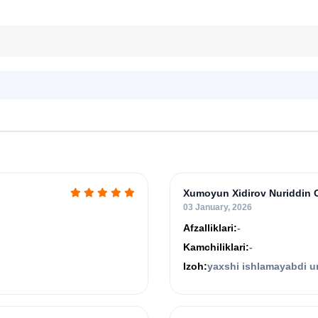
Xumoyun Xidirov Nuriddin O
03 January, 2026
Afzalliklari:
-
Kamchiliklari:
-
Izoh:
yaxshi ishlamayabdi u
ishlayabdi. rasvo ekan