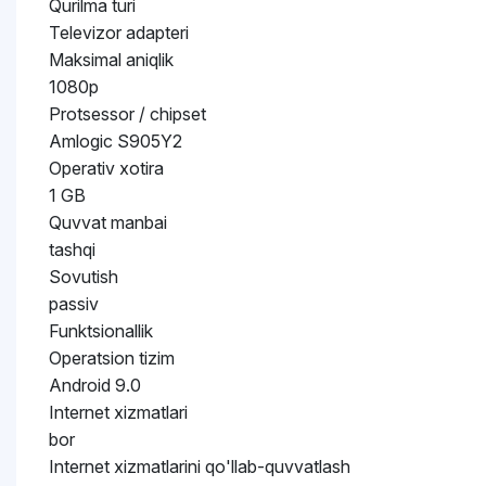
Qurilma turi
Televizor adapteri
Maksimal aniqlik
1080p
Protsessor / chipset
Amlogic S905Y2
Operativ xotira
1 GB
Quvvat manbai
tashqi
Sovutish
passiv
Funktsionallik
Operatsion tizim
Android 9.0
Internet xizmatlari
bor
Internet xizmatlarini qo'llab-quvvatlash