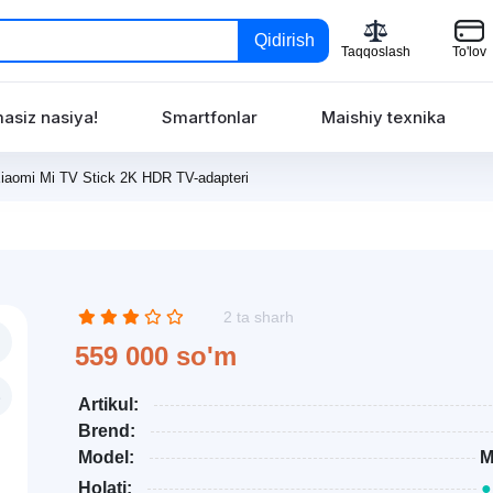
Qidirish
Taqqoslash
To'lov
asiz nasiya!
Smartfonlar
Maishiy texnika
iaomi Mi TV Stick 2K HDR TV-adapteri
2 ta sharh
559 000 so'm
Artikul:
Brend:
Model:
M
Holati:
●