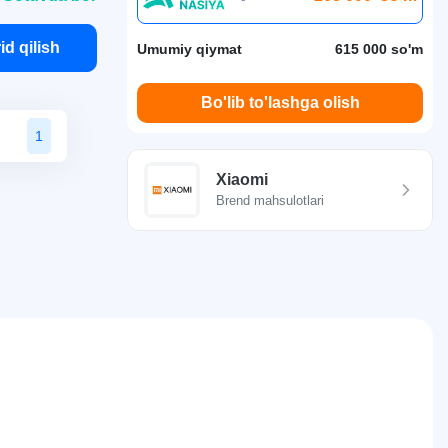
id qilish
Umumiy qiymat
615 000 so'm
Bo'lib to'lashga olish
1
Xiaomi
Brend mahsulotlari