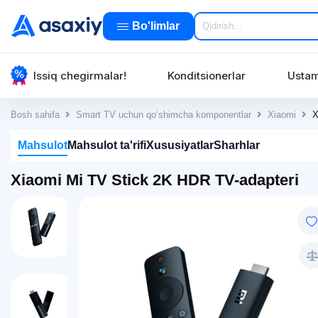
Bo'limlar
Issiq chegirmalar!
Konditsionerlar
Ustam
Bosh sahifa
Smart TV uchun qo‘shimcha komponentlar
Xiaomi
X
Mahsulot
Mahsulot ta'rifi
Xususiyatlar
Sharhlar
Xiaomi Mi TV Stick 2K HDR TV-adapteri