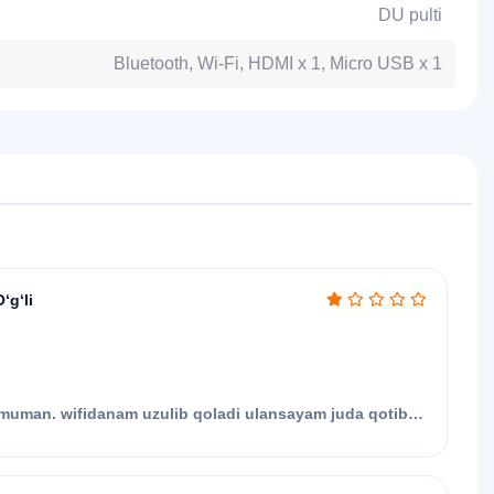
DU pulti
Bluetooth, Wi-Fi, HDMI x 1, Micro USB x 1
‘g‘li
muman. wifidanam uzulib qoladi ulansayam juda qotib