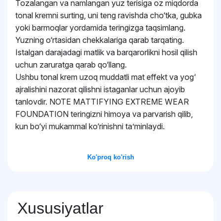
Tozalangan va namlangan yuz terisiga oz miqdorda
tonal kremni surting, uni teng ravishda cho‘tka, gubka
yoki barmoqlar yordamida teringizga taqsimlang.
Yuzning o‘rtasidan chekkalariga qarab tarqating.
Istalgan darajadagi matlik va barqarorlikni hosil qilish
uchun zaruratga qarab qo‘llang.
Ushbu tonal krem uzoq muddatli mat effekt va yog‘
ajralishini nazorat qilishni istaganlar uchun ajoyib
tanlovdir. NOTE MATTIFYING EXTREME WEAR
FOUNDATION teringizni himoya va parvarish qilib,
kun bo‘yi mukammal ko‘rinishni ta’minlaydi.
Ko'proq ko'rish
Xususiyatlar