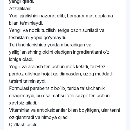
yengil qiladi.
Afzalliklari:
Yog‘ ajralishini nazorat qilib, barqaror mat qoplama
bilan ta’minlaydi.
Yengil va nozik tuzilishi teriga oson surtiladi va
teshiklarni yopib qo‘ymaydi.
Teri tinchlanishiga yordam beradigan va
yallig‘lanishning oldini oladigan ingredientlarni o‘z
ichiga oladi.
Yog‘li va aralash teri uchun mos keladi, tez-tez
pardoz qilishga hojat qoldirmasdan, uzoq muddatli
ta’sirni ta’minlaydi.
Formulasi parabensiz bo‘lib, terida ta'sirchanlik
chaqirmaydi, bu esa mahsulotni sezgir teri uchun
xavfsiz qiladi.
Vitaminlar va antioksidantlar bilan boyitilgan, ular terini
oziqlantiradi va himoya qiladi.
Qo‘llash usuli: