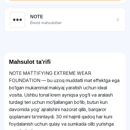
NOTE
Brend mahsulotlari
Mahsulot ta'rifi
NOTE MATTIFYING EXTREME WEAR
FOUNDATION — bu uzoq muddatli mat effektga ega
bo‘lgan mukammal makiyaj yaratish uchun ideal
vosita. Ushbu tonal krem ayniqsa yog‘li va aralash
turdagi teri uchun mo‘ljallangan bo‘lib, butun kun
davomida yog‘ ajralishini nazorat qilib, barqaror
qoplamani ta’minlaydi. 30 ml hajmli qadoq har kuni
foydalanish uchun qulay va sumkada olib yurishga