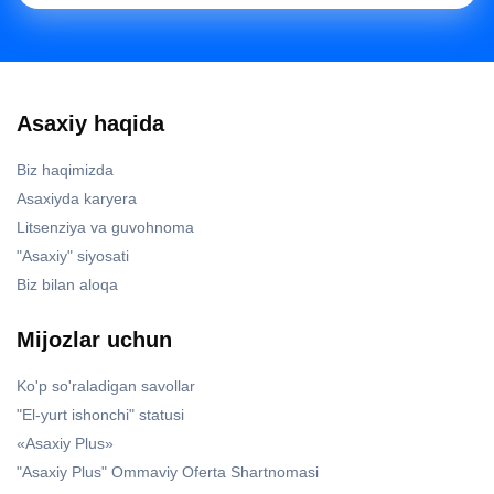
Asaxiy haqida
Biz haqimizda
Asaxiyda karyera
Litsenziya va guvohnoma
"Asaxiy" siyosati
Biz bilan aloqa
Mijozlar uchun
Ko'p so'raladigan savollar
"El-yurt ishonchi" statusi
«Asaxiy Plus»
"Asaxiy Plus" Ommaviy Oferta Shartnomasi