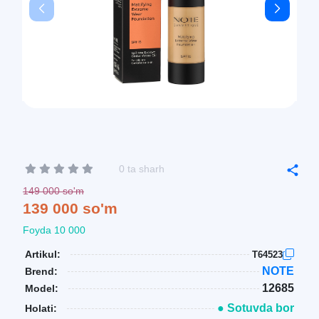
0 ta sharh
149 000 so'm
139 000 so'm
Foyda 10 000
Artikul:
T64523
NOTE
Brend:
12685
Model:
● Sotuvda bor
Holati: