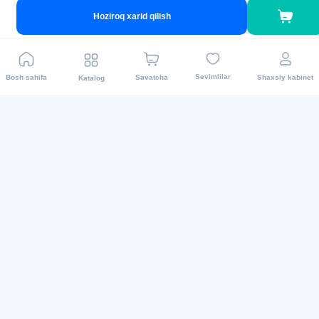
Hoziroq xarid qilish
Biz ijtimoiy tarmoqlarda
Sevimlilar
Bosh sahifa
Savatcha
Shaxsiy kabinet
Katalog
2015 - 2026 Internet-do’kon asaxiy.uz: Maishiy texnikalar
va boshqalar.Mahsulotni yetkazib berish barcha
viloyatlarda amalga oshiriladi. Barcha huquqlar
himoyalangan.