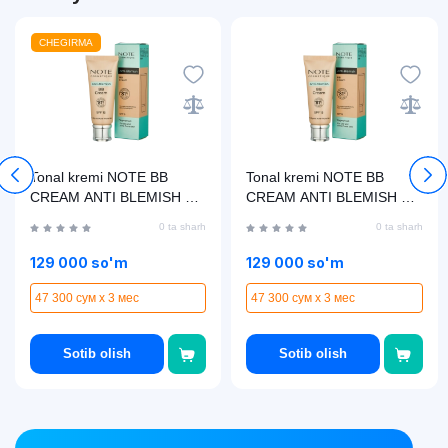
CHEGIRMA
Tonal kremi NOTE BB
Tonal kremi NOTE BB
CREAM ANTI BLEMISH 03
CREAM ANTI BLEMISH 02
(30 ml)
(30 ml)
0 ta sharh
0 ta sharh
129 000 so'm
129 000 so'm
47 300 сум x 3 мес
47 300 сум x 3 мес
Sotib olish
Sotib olish