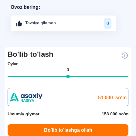
Ovoz bering:
Tavsiya qilaman
0
Bo'lib to'lash
Oylar
3
51 000
so'm
Umumiy qiymat
153 000 so'm
Bo'lib to'lashga olish