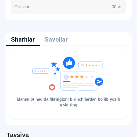
O‘lcham
30 мл
Sharhlar
Savollar
Mahsulot haqida fikringizni birinchilardan bo'lib yozib
qoldiring
Tavsiya