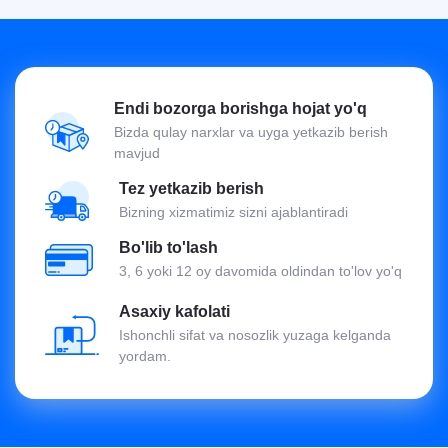
Endi bozorga borishga hojat yo'q
Bizda qulay narxlar va uyga yetkazib berish
mavjud
Tez yetkazib berish
Bizning xizmatimiz sizni ajablantiradi
Bo'lib to'lash
3, 6 yoki 12 oy davomida oldindan to'lov yo'q
Asaxiy kafolati
Ishonchli sifat va nosozlik yuzaga kelganda
yordam.