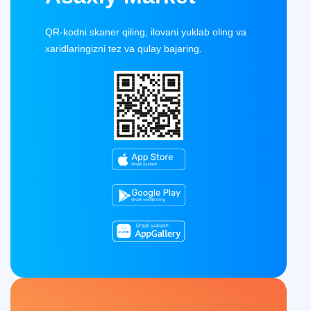
QR-kodni skaner qiling, ilovani yuklab oling va
xaridlaringizni tez va qulay bajaring.