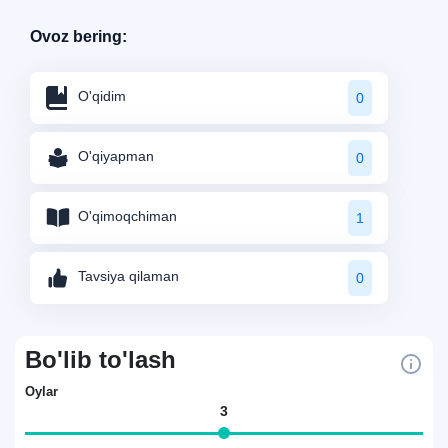
Ovoz bering:
O'qidim
0
O'qiyapman
0
O'qimoqchiman
1
Tavsiya qilaman
0
Bo'lib to'lash
Oylar
3