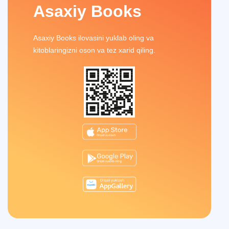
Asaxiy Books
Asaxiy Books ilovasini yuklab oling va
kitoblaringizni oson va tez xarid qiling.