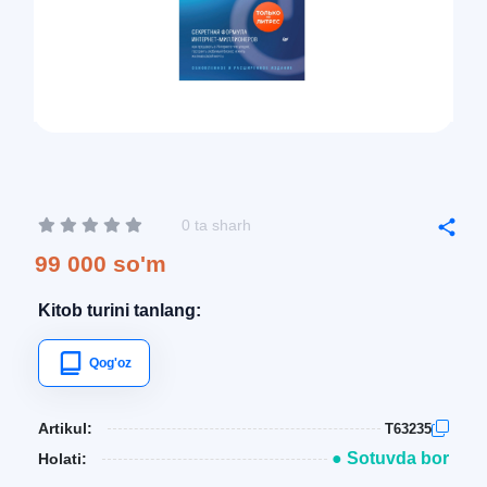
0 ta sharh
99 000 so'm
Kitob turini tanlang:
Qog'oz
Artikul:
T63235
● Sotuvda bor
Holati: