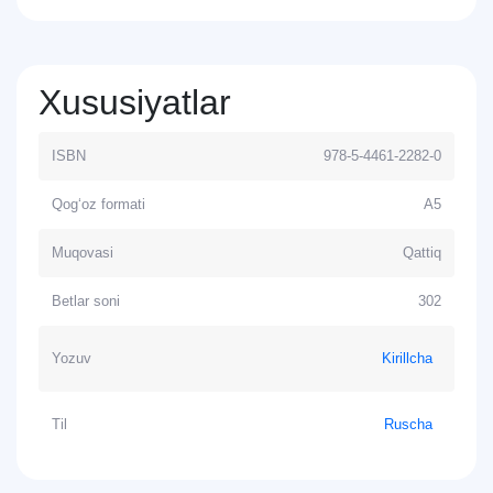
Xususiyatlar
ISBN
978-5-4461-2282-0
Qog‘oz formati
A5
Muqovasi
Qattiq
Betlar soni
302
Yozuv
Kirillcha
Til
Ruscha