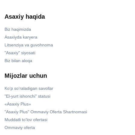
Asaxiy haqida
Biz haqimizda
Asaxiyda karyera
Litsenziya va guvohnoma
"Asaxiy" siyosati
Biz bilan aloqa
Mijozlar uchun
Ko'p so'raladigan savollar
"El-yurt ishonchi" statusi
«Asaxiy Plus»
"Asaxiy Plus" Ommaviy Oferta Shartnomasi
Muddatli to'lov ofertasi
Ommaviy oferta