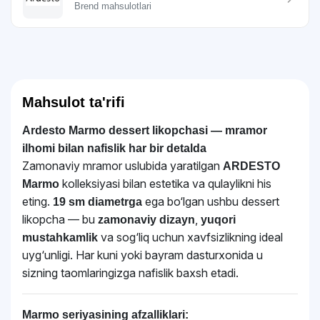
Brend mahsulotlari
Mahsulot ta'rifi
Ardesto Marmo dessert likopchasi — mramor
ilhomi bilan nafislik har bir detalda
Zamonaviy mramor uslubida yaratilgan
ARDESTO
kolleksiyasi bilan estetika va qulaylikni his
Marmo
eting.
ega bo‘lgan ushbu dessert
19 sm diametrga
likopcha — bu
,
zamonaviy dizayn
yuqori
va sog‘liq uchun xavfsizlikning ideal
mustahkamlik
uyg‘unligi. Har kuni yoki bayram dasturxonida u
sizning taomlaringizga nafislik baxsh etadi.
Marmo seriyasining afzalliklari: