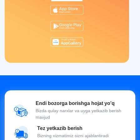
Endi bozorga borishga hojat yo'q
Bizda qulay narxlar va uyga yetkazib berish
mavjud
Tez yetkazib berish
Bizning xizmatimiz sizni ajablantiradi