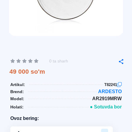
0 ta sharh
49 000 so'm
Artikul:
T82241
ARDESTO
Brend:
AR2919MRW
Model:
● Sotuvda bor
Holati:
Ovoz bering: