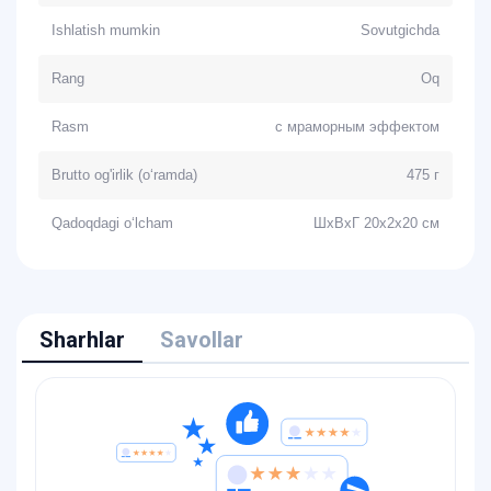
Ishlatish mumkin
Sovutgichda
Rang
Oq
Rasm
с мраморным эффектом
Brutto og'irlik (o‘ramda)
475 г
Qadoqdagi o‘lcham
ШхВхГ 20х2х20 см
Sharhlar
Savollar