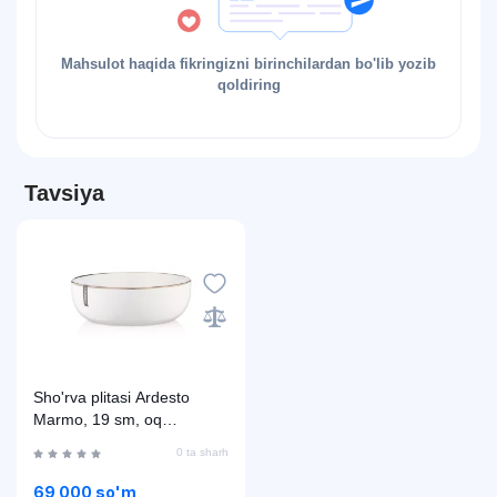
Mahsulot haqida fikringizni birinchilardan bo'lib yozib
qoldiring
Tavsiya
Sho'rva plitasi Ardesto
Marmo, 19 sm, oq
AR2919MRBW
0 ta sharh
69 000 so'm