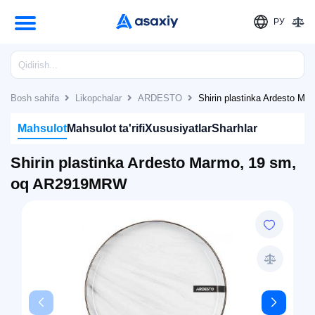
РУ
Bosh sahifa
Likopchalar
ARDESTO
Shirin plastinka Ardesto 
Mahsulot
Mahsulot ta'rifi
Xususiyatlar
Sharhlar
Shirin plastinka Ardesto Marmo, 19 sm,
oq AR2919MRW