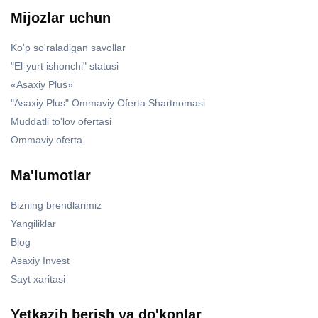
Mijozlar uchun
Ko'p so'raladigan savollar
"El-yurt ishonchi" statusi
«Asaxiy Plus»
"Asaxiy Plus" Ommaviy Oferta Shartnomasi
Muddatli to'lov ofertasi
Ommaviy oferta
Ma'lumotlar
Bizning brendlarimiz
Yangiliklar
Blog
Asaxiy Invest
Sayt xaritasi
Yetkazib berish va do'konlar