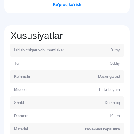
Ko'proq ko'rish
Xususiyatlar
Ishlab chiqaruvchi mamlakat
Xitoy
Tur
Oddiy
Ko‘rinishi
Desertga oid
Miqdori
Bitta buyum
Shakl
Dumaloq
Diametr
19 sm
Material
каменная керамика