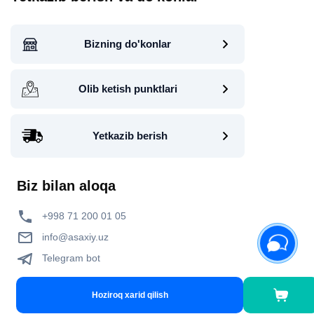
Bizning do'konlar
Olib ketish punktlari
Yetkazib berish
Biz bilan aloqa
+998 71 200 01 05
info@asaxiy.uz
Telegram bot
Gavhar ko'chasi, 124, Toshkent
Hoziroq xarid qilish