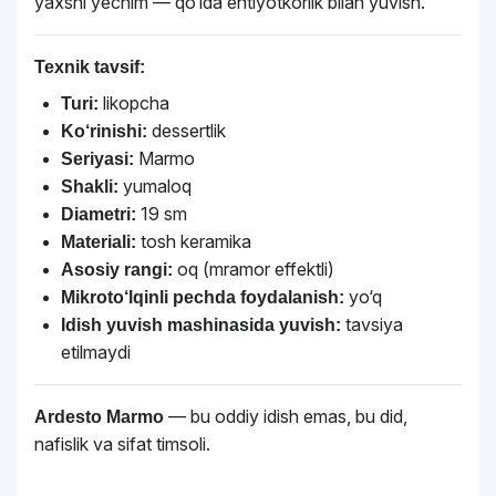
yaxshi yechim — qo‘lda ehtiyotkorlik bilan yuvish.
Texnik tavsif:
likopcha
Turi:
dessertlik
Ko‘rinishi:
Marmo
Seriyasi:
yumaloq
Shakli:
19 sm
Diametri:
tosh keramika
Materiali:
oq (mramor effektli)
Asosiy rangi:
yo‘q
Mikroto‘lqinli pechda foydalanish:
tavsiya
Idish yuvish mashinasida yuvish:
etilmaydi
— bu oddiy idish emas, bu did,
Ardesto Marmo
nafislik va sifat timsoli.