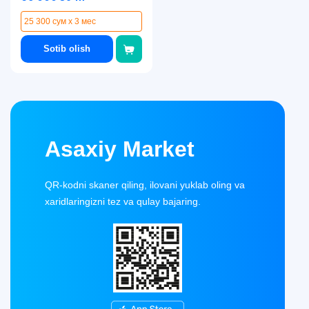
25 300 сум x 3 мес
Sotib olish
Asaxiy Market
QR-kodni skaner qiling, ilovani yuklab oling va
xaridlaringizni tez va qulay bajaring.