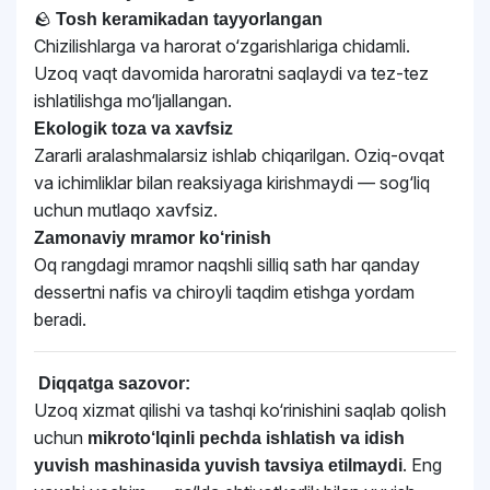
🪨
Tosh keramikadan tayyorlangan
Chizilishlarga va harorat o‘zgarishlariga chidamli.
Uzoq vaqt davomida haroratni saqlaydi va tez-tez
ishlatilishga mo‘ljallangan.
Ekologik toza va xavfsiz
Zararli aralashmalarsiz ishlab chiqarilgan. Oziq-ovqat
va ichimliklar bilan reaksiyaga kirishmaydi — sog‘liq
uchun mutlaqo xavfsiz.
Zamonaviy mramor ko‘rinish
Oq rangdagi mramor naqshli silliq sath har qanday
dessertni nafis va chiroyli taqdim etishga yordam
beradi.
Diqqatga sazovor:
Uzoq xizmat qilishi va tashqi ko‘rinishini saqlab qolish
uchun
mikroto‘lqinli pechda ishlatish va idish
. Eng
yuvish mashinasida yuvish tavsiya etilmaydi