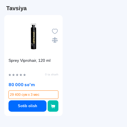
Tavsiya
Sprey Viprohair, 120 ml
0 ta sharh
80 000 so'm
29 400 сум x 3 мес
Sotib olish