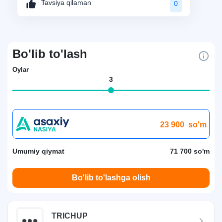
Tavsiya qilaman
0
Bo'lib to'lash
Oylar
3
23 900
so'm
Umumiy qiymat
71 700 so'm
Bo'lib to'lashga olish
TRICHUP