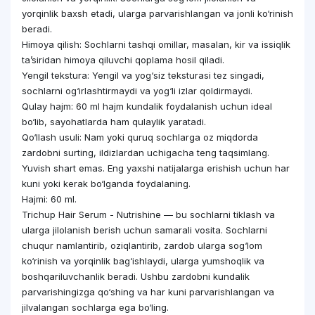
yorqinlik baxsh etadi, ularga parvarishlangan va jonli ko‘rinish
beradi.
Himoya qilish: Sochlarni tashqi omillar, masalan, kir va issiqlik
ta’siridan himoya qiluvchi qoplama hosil qiladi.
Yengil tekstura: Yengil va yog‘siz teksturasi tez singadi,
sochlarni og‘irlashtirmaydi va yog‘li izlar qoldirmaydi.
Qulay hajm: 60 ml hajm kundalik foydalanish uchun ideal
bo‘lib, sayohatlarda ham qulaylik yaratadi.
Qo‘llash usuli: Nam yoki quruq sochlarga oz miqdorda
zardobni surting, ildizlardan uchigacha teng taqsimlang.
Yuvish shart emas. Eng yaxshi natijalarga erishish uchun har
kuni yoki kerak bo‘lganda foydalaning.
Hajmi: 60 ml.
Trichup Hair Serum - Nutrishine — bu sochlarni tiklash va
ularga jilolanish berish uchun samarali vosita. Sochlarni
chuqur namlantirib, oziqlantirib, zardob ularga sog‘lom
ko‘rinish va yorqinlik bag‘ishlaydi, ularga yumshoqlik va
boshqariluvchanlik beradi. Ushbu zardobni kundalik
parvarishingizga qo‘shing va har kuni parvarishlangan va
jilvalangan sochlarga ega bo‘ling.