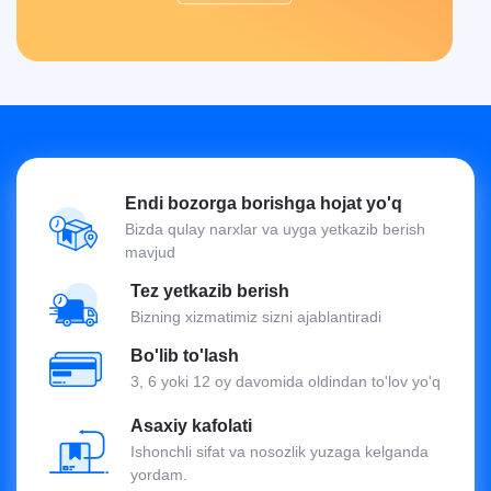
Endi bozorga borishga hojat yo'q
Bizda qulay narxlar va uyga yetkazib berish
mavjud
Tez yetkazib berish
Bizning xizmatimiz sizni ajablantiradi
Bo'lib to'lash
3, 6 yoki 12 oy davomida oldindan to'lov yo'q
Asaxiy kafolati
Ishonchli sifat va nosozlik yuzaga kelganda
yordam.