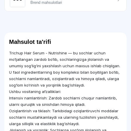
Brend mahsulotlari
Mahsulot ta'rifi
Trichup Hair Serum - Nutrishine — bu sochlar uchun
mo‘ljallangan zardob bo‘lib, sochlaringizga jilolanish va
umumiy sog‘lig‘ini yaxshilash uchun maxsus ishlab chiqilgan.
U faol ingredientlarning boy kompleksi bilan boyitilgan bo‘lib,
sochlarni namlantiradi, oziqlantiradi va himoya qiladi, ularga
sog‘lom ko‘rinish va yorqinlik bag‘ishlaydi.
Ushbu vositaning afzalliklari:
Intensiv namlantirish: Zardob sochlarni chuqur namlantirib,
ularni quruqlik va sinishdan himoya qiladi.
Oziqlantirish va tiklash: Tarkibidagi oziqlantiruvchi moddalar
sochlarni mustahkamlaydi va ularning tuzilishini yaxshilaydi,
ularga silliqlik va elastiklik bag‘ishlaydi.
Jilolanish va yorqinlik: Sochlarga sog‘lom jilolanish va