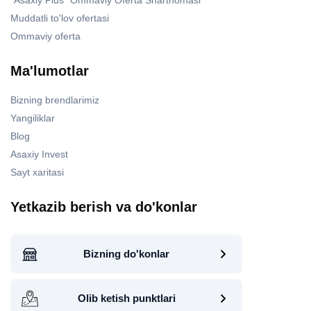
"Asaxiy Plus" Ommaviy Oferta Shartnomasi
Muddatli to'lov ofertasi
Ommaviy oferta
Ma'lumotlar
Bizning brendlarimiz
Yangiliklar
Blog
Asaxiy Invest
Sayt xaritasi
Yetkazib berish va do'konlar
Bizning do'konlar
Olib ketish punktlari