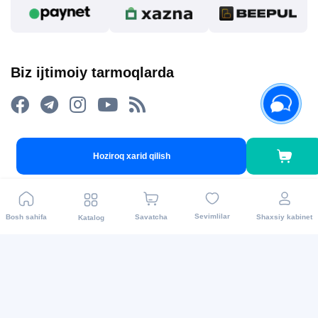
Biz ijtimoiy tarmoqlarda
Hoziroq xarid qilish
2015 - 2026 Internet-do’kon asaxiy.uz: Maishiy texnikalar
va boshqalar.Mahsulotni yetkazib berish barcha
viloyatlarda amalga oshiriladi. Barcha huquqlar
Sevimlilar
Bosh sahifa
Savatcha
Shaxsiy kabinet
Katalog
himoyalangan.