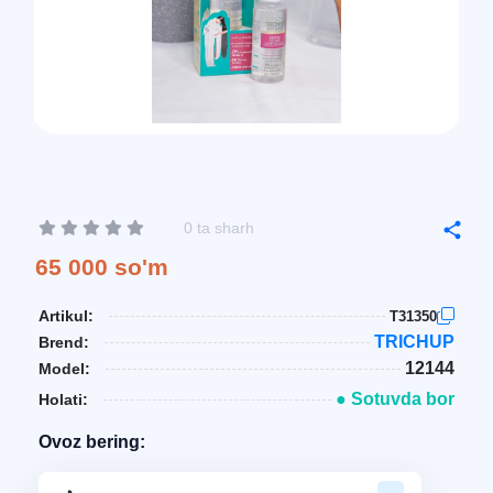
0 ta sharh
65 000 so'm
Artikul:
T31350
TRICHUP
Brend:
12144
Model:
● Sotuvda bor
Holati:
Ovoz bering: