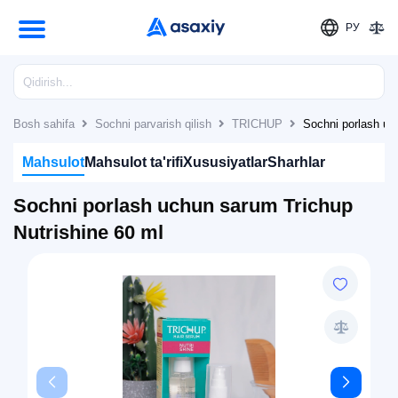
РУ
Bosh sahifa
Sochni parvarish qilish
TRICHUP
Sochni porlash uc
Mahsulot
Mahsulot ta'rifi
Xususiyatlar
Sharhlar
Sochni porlash uchun sarum Trichup
Nutrishine 60 ml