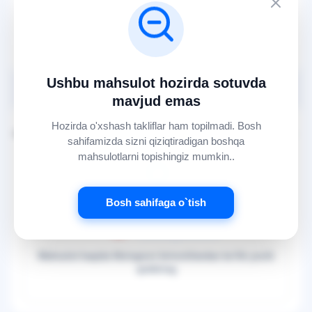
Ishlab chiqaruvchi mamlakat
Rossiya
Brutto og'irlik (o‘ramda)
0,56 кг
Ushbu mahsulot hozirda sotuvda
mavjud emas
Sharhlar
Savollar
Hozirda o'xshash takliflar ham topilmadi. Bosh
sahifamizda sizni qiziqtiradigan boshqa
mahsulotlarni topishingiz mumkin..
Bosh sahifaga o`tish
Mahsulot haqida fikringizni birinchilardan bo'lib yozib
qoldiring