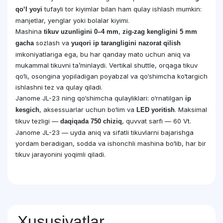
tufayli tor kiyimlar bilan ham qulay ishlash mumkin:
qo‘l yoyi
manjetlar, yenglar yoki bolalar kiyimi.
Mashina
,
tikuv uzunligini 0–4 mm
zig-zag kengligini 5 mm
sozlash va
gacha
yuqori ip tarangligini nazorat qilish
imkoniyatlariga ega, bu har qanday mato uchun aniq va
mukammal tikuvni ta’minlaydi. Vertikal shuttle, orqaga tikuv
qo‘li, osongina yopiladigan poyabzal va qo‘shimcha ko‘targich
ishlashni tez va qulay qiladi.
Janome JL-23 ning qo‘shimcha qulayliklari: o‘rnatilgan
ip
, aksessuarlar uchun bo‘lim va
. Maksimal
kesgich
LED yoritish
tikuv tezligi —
, quvvat sarfi — 60 Vt.
daqiqada 750 chiziq
Janome JL-23 — uyda aniq va sifatli tikuvlarni bajarishga
yordam beradigan, sodda va ishonchli mashina bo‘lib, har bir
tikuv jarayonini yoqimli qiladi.
Xususiyatlar