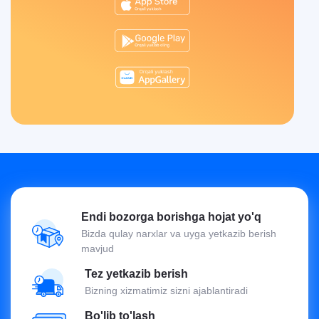
Endi bozorga borishga hojat yo'q
Bizda qulay narxlar va uyga yetkazib berish
mavjud
Tez yetkazib berish
Bizning xizmatimiz sizni ajablantiradi
Bo'lib to'lash