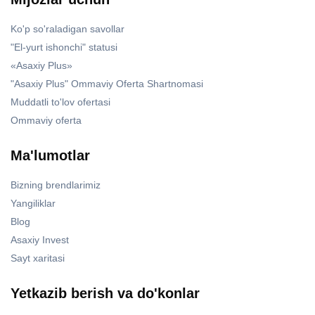
Ko'p so'raladigan savollar
"El-yurt ishonchi" statusi
«Asaxiy Plus»
"Asaxiy Plus" Ommaviy Oferta Shartnomasi
Muddatli to'lov ofertasi
Ommaviy oferta
Ma'lumotlar
Bizning brendlarimiz
Yangiliklar
Blog
Asaxiy Invest
Sayt xaritasi
Yetkazib berish va do'konlar