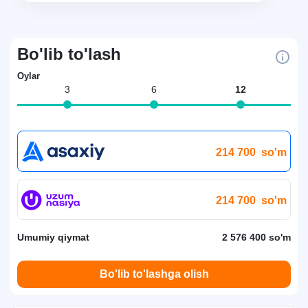
Bo'lib to'lash
Oylar
3
6
12
214 700
so'm
214 700
so'm
Umumiy qiymat
2 576 400 so'm
Bo'lib to'lashga olish