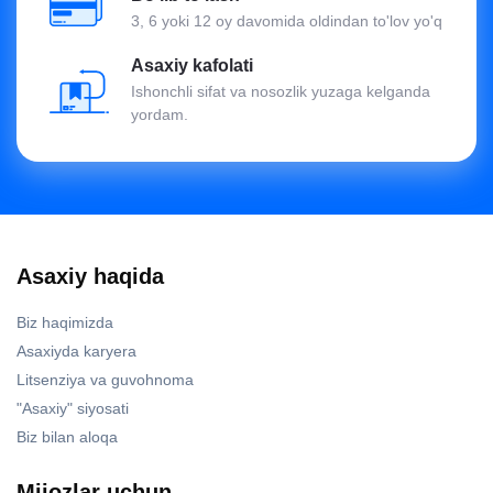
3, 6 yoki 12 oy davomida oldindan to'lov yo'q
Asaxiy kafolati
Ishonchli sifat va nosozlik yuzaga kelganda
yordam.
Asaxiy haqida
Biz haqimizda
Asaxiyda karyera
Litsenziya va guvohnoma
"Asaxiy" siyosati
Biz bilan aloqa
Mijozlar uchun