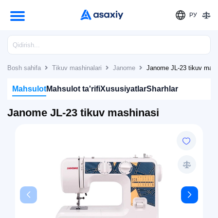
РУ
Bosh sahifa
Tikuv mashinalari
Janome
Janome JL-23 tikuv mash
Mahsulot
Mahsulot ta'rifi
Xususiyatlar
Sharhlar
Janome JL-23 tikuv mashinasi