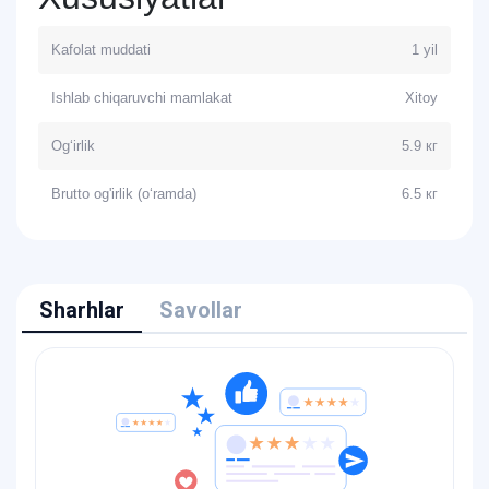
Kafolat muddati
1 yil
Ishlab chiqaruvchi mamlakat
Xitoy
Og‘irlik
5.9 кг
Brutto og'irlik (o‘ramda)
6.5 кг
Sharhlar
Savollar