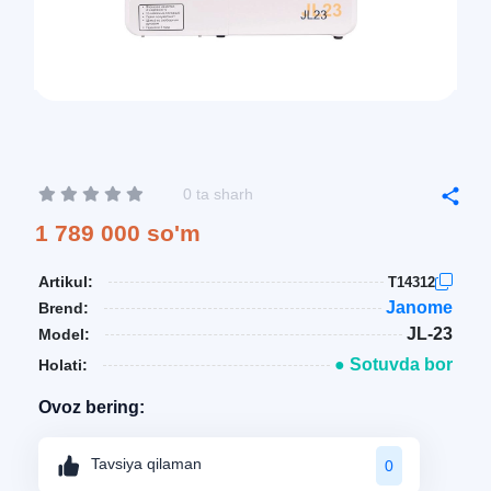
0 ta sharh
1 789 000 so'm
Artikul:
T14312
Janome
Brend:
JL-23
Model:
● Sotuvda bor
Holati:
Ovoz bering:
Tavsiya qilaman
0