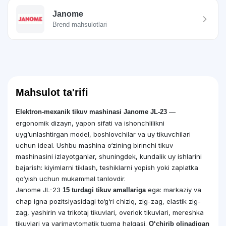
Janome
Brend mahsulotlari
Mahsulot ta'rifi
—
Elektron-mexanik tikuv mashinasi Janome JL-23
ergonomik dizayn, yapon sifati va ishonchlilikni
uyg‘unlashtirgan model, boshlovchilar va uy tikuvchilari
uchun ideal. Ushbu mashina o‘zining birinchi tikuv
mashinasini izlayotganlar, shuningdek, kundalik uy ishlarini
bajarish: kiyimlarni tiklash, teshiklarni yopish yoki zaplatka
qo‘yish uchun mukammal tanlovdir.
Janome JL-23
ega: markaziy va
15 turdagi tikuv amallariga
chap igna pozitsiyasidagi to‘g‘ri chiziq, zig-zag, elastik zig-
zag, yashirin va trikotaj tikuvlari, overlok tikuvlari, mereshka
tikuvlari va yarimavtomatik tugma halqasi.
O‘chirib olinadigan