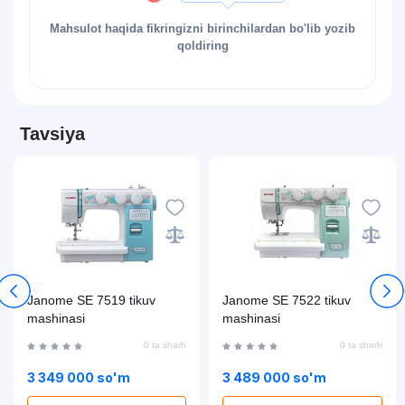
Mahsulot haqida fikringizni birinchilardan bo'lib yozib
qoldiring
Tavsiya
Janome SE 7519 tikuv
Janome SE 7522 tikuv
mashinasi
mashinasi
0 ta sharh
0 ta sharh
3 349 000 so'm
3 489 000 so'm