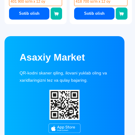
401 900 so'm x 12 oy
418 700 so'm x 12 oy
Sotib olish
Sotib olish
Asaxiy Market
QR-kodni skaner qiling, ilovani yuklab oling va
xaridlaringizni tez va qulay bajaring.