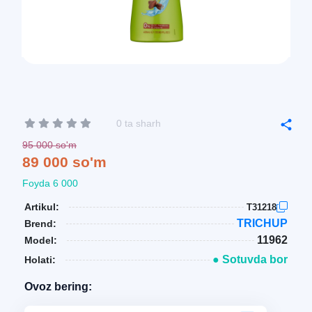
0 ta sharh
95 000 so'm
89 000 so'm
Foyda 6 000
Artikul:
T31218
TRICHUP
Brend:
11962
Model:
● Sotuvda bor
Holati:
Ovoz bering: