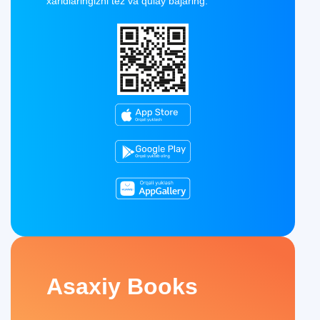
xaridlaringizni tez va qulay bajaring.
Asaxiy Books