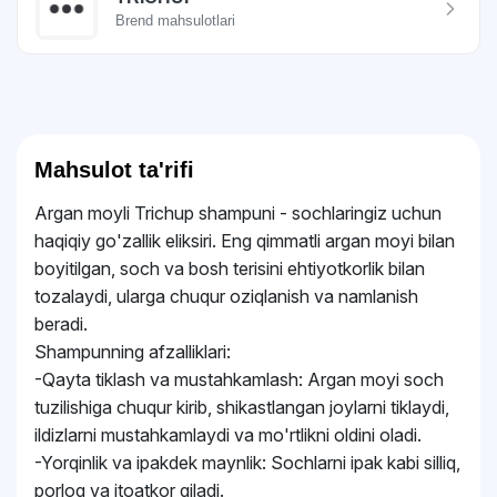
Brend mahsulotlari
Mahsulot ta'rifi
Argan moyli Trichup shampuni - sochlaringiz uchun
haqiqiy go'zallik eliksiri. Eng qimmatli argan moyi bilan
boyitilgan, soch va bosh terisini ehtiyotkorlik bilan
tozalaydi, ularga chuqur oziqlanish va namlanish
beradi.
Shampunning afzalliklari:
-Qayta tiklash va mustahkamlash: Argan moyi soch
tuzilishiga chuqur kirib, shikastlangan joylarni tiklaydi,
ildizlarni mustahkamlaydi va mo'rtlikni oldini oladi.
-Yorqinlik va ipakdek maynlik: Sochlarni ipak kabi silliq,
porloq va itoatkor qiladi.