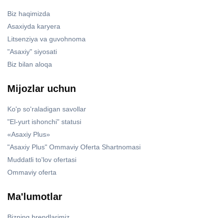
Biz haqimizda
Asaxiyda karyera
Litsenziya va guvohnoma
"Asaxiy" siyosati
Biz bilan aloqa
Mijozlar uchun
Ko'p so'raladigan savollar
"El-yurt ishonchi" statusi
«Asaxiy Plus»
"Asaxiy Plus" Ommaviy Oferta Shartnomasi
Muddatli to'lov ofertasi
Ommaviy oferta
Ma'lumotlar
Bizning brendlarimiz