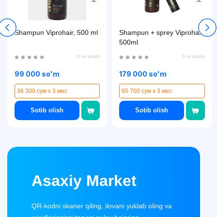
Shampun Viprohair, 500 ml
Shampun + sprey Viprohair,
500ml
0 ta sharh
0 ta sharh
99 000 so'm
179 000 so'm
36 300 сум x 3 мес
65 700 сум x 3 мес
Sotib olish
Sotib olish
Asaxiy Market
QR-kodni skaner qiling, ilovani yuklab oling va