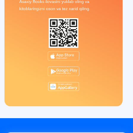
Asaxiy Books ilovasini yuklab oling va
kitoblaringizni oson va tez xarid qiling.