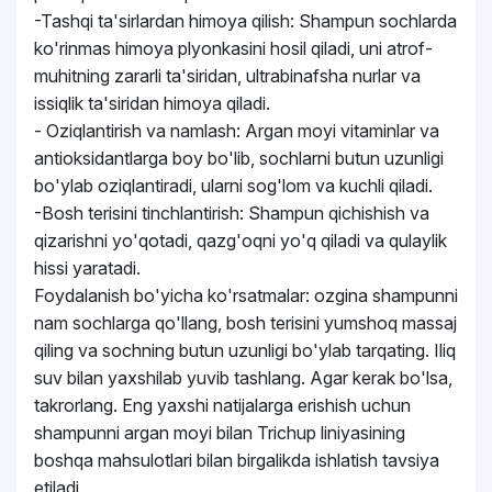
-Tashqi ta'sirlardan himoya qilish: Shampun sochlarda
ko'rinmas himoya plyonkasini hosil qiladi, uni atrof-
muhitning zararli ta'siridan, ultrabinafsha nurlar va
issiqlik ta'siridan himoya qiladi.
- Oziqlantirish va namlash: Argan moyi vitaminlar va
antioksidantlarga boy bo'lib, sochlarni butun uzunligi
bo'ylab oziqlantiradi, ularni sog'lom va kuchli qiladi.
-Bosh terisini tinchlantirish: Shampun qichishish va
qizarishni yo'qotadi, qazg'oqni yo'q qiladi va qulaylik
hissi yaratadi.
Foydalanish bo'yicha ko'rsatmalar: ozgina shampunni
nam sochlarga qo'llang, bosh terisini yumshoq massaj
qiling va sochning butun uzunligi bo'ylab tarqating. Iliq
suv bilan yaxshilab yuvib tashlang. Agar kerak bo'lsa,
takrorlang. Eng yaxshi natijalarga erishish uchun
shampunni argan moyi bilan Trichup liniyasining
boshqa mahsulotlari bilan birgalikda ishlatish tavsiya
etiladi.