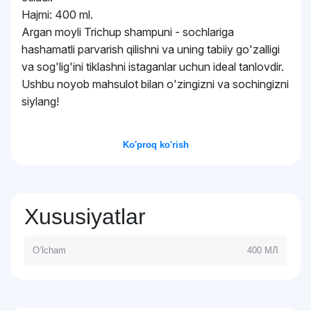
Hajmi: 400 ml.
Argan moyli Trichup shampuni - sochlariga
hashamatli parvarish qilishni va uning tabiiy go'zalligi
va sog'lig'ini tiklashni istaganlar uchun ideal tanlovdir.
Ushbu noyob mahsulot bilan o'zingizni va sochingizni
siylang!
Ko'proq ko'rish
Xususiyatlar
O‘lcham
400 МЛ