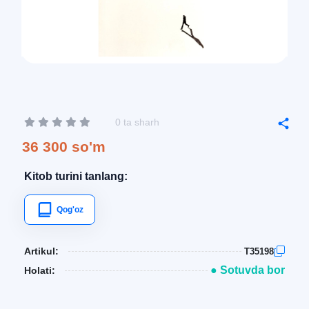
0 ta sharh
36 300 so'm
Kitob turini tanlang:
Qog'oz
Artikul:
T35198
● Sotuvda bor
Holati: