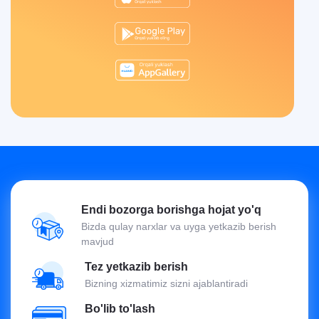
Endi bozorga borishga hojat yo'q
Bizda qulay narxlar va uyga yetkazib berish
mavjud
Tez yetkazib berish
Bizning xizmatimiz sizni ajablantiradi
Bo'lib to'lash