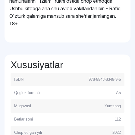
namunalarini “Izlam” rukni ostida chop etmoqda.
Ushbu kitobga ana shu avlod vakillaridan biri - Rafiq
O'zturk qalamiga mansub sara sheʼrlar jamlangan.
18+
Xususiyatlar
ISBN
978-9943-8349-9-6
Qog‘oz formati
A5
Muqovasi
Yumshoq
Betlar soni
112
Chop etilgan yili
2022