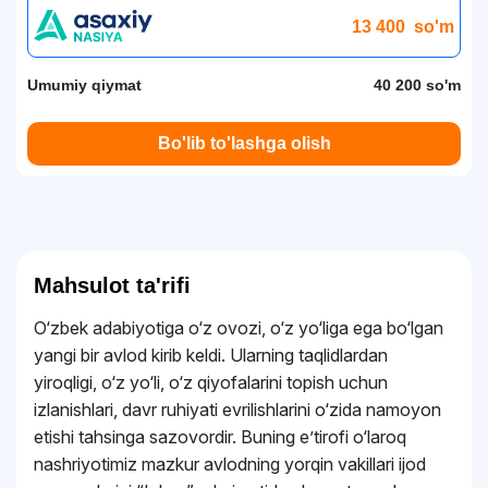
13 400
so'm
Umumiy qiymat
40 200 so'm
Bo'lib to'lashga olish
Mahsulot ta'rifi
O‘zbek adabiyotiga o‘z ovozi, o‘z yo‘liga ega bo‘lgan
yangi bir avlod kirib keldi. Ularning taqlidlardan
yiroqligi, o‘z yo‘li, o‘z qiyofalarini topish uchun
izlanishlari, davr ruhiyati evrilishlarini o‘zida namoyon
etishi tahsinga sazovordir. Buning eʼtirofi o‘laroq
nashriyotimiz mazkur avlodning yorqin vakillari ijod