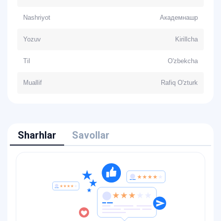
Nashriyot
Академнашр
Yozuv
Kirillcha
Til
O'zbekcha
Muallif
Rafiq O'zturk
Sharhlar
Savollar