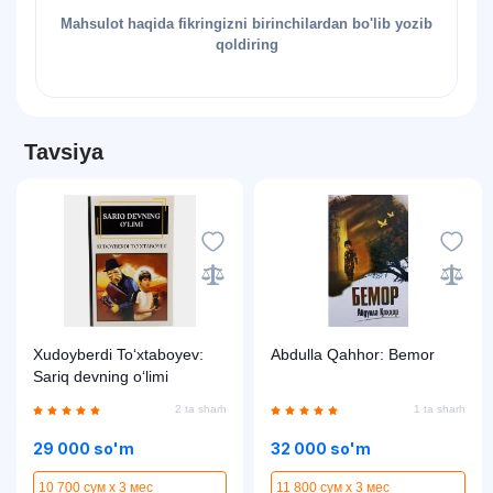
Mahsulot haqida fikringizni birinchilardan bo'lib yozib
qoldiring
Tavsiya
Xudoyberdi To‘xtaboyev:
Abdulla Qahhor: Bemor
Sariq devning o‘limi
2 ta sharh
1 ta sharh
29 000 so'm
32 000 so'm
10 700 сум x 3 мес
11 800 сум x 3 мес