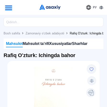
РУ
Bosh sahifa
Zamonaviy o‘zbek adabiyoti
Rafiq O'zturk: Ichingda ba
Mahsulot
Mahsulot ta'rifi
Xususiyatlar
Sharhlar
Rafiq O'zturk: Ichingda bahor