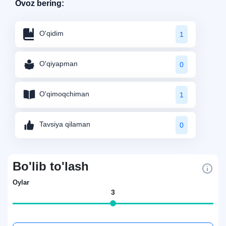
Ovoz bering:
O'qidim
1
O'qiyapman
0
O'qimoqchiman
1
Tavsiya qilaman
0
Bo'lib to'lash
Oylar
3