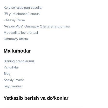
Ko'p so'raladigan savollar
"El-yurt ishonchi" statusi
«Asaxiy Plus»
"Asaxiy Plus" Ommaviy Oferta Shartnomasi
Muddatli to'lov ofertasi
Ommaviy oferta
Ma'lumotlar
Bizning brendlarimiz
Yangiliklar
Blog
Asaxiy Invest
Sayt xaritasi
Yetkazib berish va do'konlar