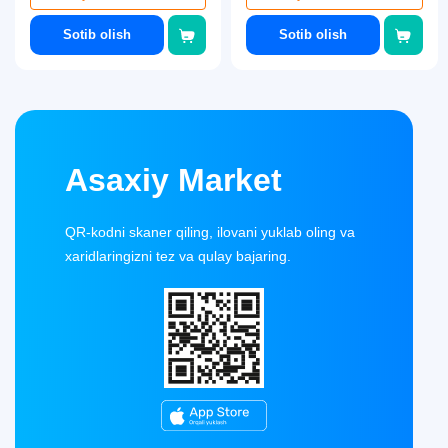
Sotib olish
Sotib olish
Asaxiy Market
QR-kodni skaner qiling, ilovani yuklab oling va
xaridlaringizni tez va qulay bajaring.