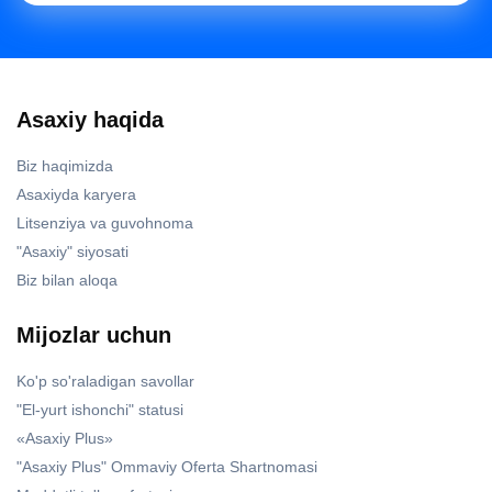
Asaxiy haqida
Biz haqimizda
Asaxiyda karyera
Litsenziya va guvohnoma
"Asaxiy" siyosati
Biz bilan aloqa
Mijozlar uchun
Ko'p so'raladigan savollar
"El-yurt ishonchi" statusi
«Asaxiy Plus»
"Asaxiy Plus" Ommaviy Oferta Shartnomasi