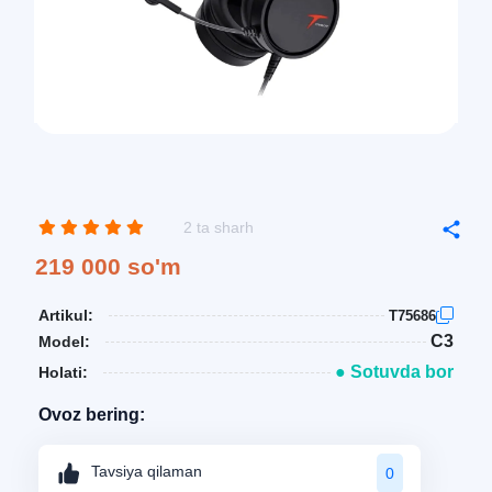
2 ta sharh
219 000 so'm
Artikul:
T75686
C3
Model:
● Sotuvda bor
Holati:
Ovoz bering:
Tavsiya qilaman
0