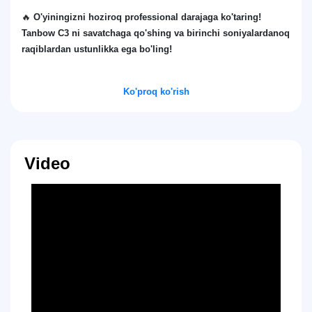
🔥
O'yiningizni hoziroq professional darajaga ko'taring!
Tanbow C3 ni savatchaga qo'shing va birinchi soniyalardanoq
raqiblardan ustunlikka ega bo'ling!
Ko'proq ko'rish
Video