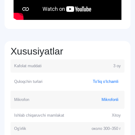
Xususiyatlar
Kafolat muddati
3 oy
Quloqchin turlari
To‘liq o‘lchamli
Mikrofon
Mikrofonli
Ishlab chiqaruvchi mamlakat
Xitoy
Og‘irlik
около 300–350 г