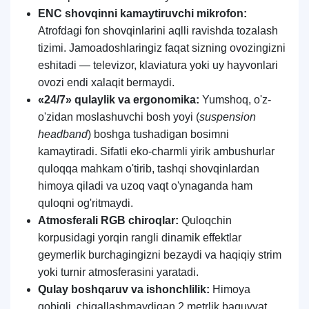
ENC shovqinni kamaytiruvchi mikrofon:
Atrofdagi fon shovqinlarini aqlli ravishda tozalash
tizimi. Jamoadoshlaringiz faqat sizning ovozingizni
eshitadi — televizor, klaviatura yoki uy hayvonlari
ovozi endi xalaqit bermaydi.
«24/7» qulaylik va ergonomika:
Yumshoq, o'z-
o'zidan moslashuvchi bosh yoyi (
suspension
headband
) boshga tushadigan bosimni
kamaytiradi. Sifatli eko-charmli yirik ambushurlar
quloqqa mahkam o'tirib, tashqi shovqinlardan
himoya qiladi va uzoq vaqt o'ynaganda ham
quloqni og'ritmaydi.
Atmosferali RGB chiroqlar:
Quloqchin
korpusidagi yorqin rangli dinamik effektlar
geymerlik burchagingizni bezaydi va haqiqiy strim
yoki turnir atmosferasini yaratadi.
Qulay boshqaruv va ishonchlilik:
Himoya
qobiqli, chigallashmaydigan 2 metrlik baquvvat