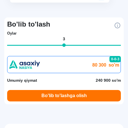
Bo'lib to'lash
Oylar
3
0-0-3
80 300
so'm
Umumiy qiymat
240 900 so'm
Bo'lib to'lashga olish