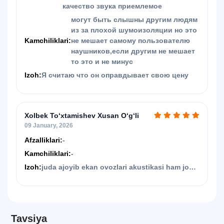
качество звука приемлемое
могут быть слышны другим людям
из за плохой шумоизоляции но это
Kamchiliklari:
не мешает самому пользователю
наушников,если другим не мешает
то это и не минус
Izoh:
Я считаю что он оправдывает свою цену
Xolbek To‘xtamishev Xusan O‘g‘li
09 January, 2026
Afzalliklari:
-
Kamchiliklari:
-
Izoh:
juda ajoyib ekan ovozlari akustikasi ham joy
joyida . rahmat sotuvchilarga . faqat naushnik
joyi rasmdagidaka emas lekin mikrafoni
ishlaydi .yoq bolgani ham yaxshi ekan bir
tomondan
Tavsiya