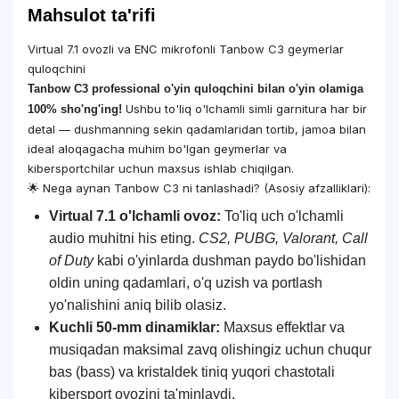
Mahsulot ta'rifi
Virtual 7.1 ovozli va ENC mikrofonli Tanbow C3 geymerlar
quloqchini
Tanbow C3 professional o'yin quloqchini bilan o'yin olamiga
Ushbu to'liq o'lchamli simli garnitura har bir
100% sho'ng'ing!
detal — dushmanning sekin qadamlaridan tortib, jamoa bilan
ideal aloqagacha muhim bo'lgan geymerlar va
kibersportchilar uchun maxsus ishlab chiqilgan.
🌟 Nega aynan Tanbow C3 ni tanlashadi? (Asosiy afzalliklari):
Virtual 7.1 o'lchamli ovoz:
To'liq uch o'lchamli
audio muhitni his eting.
CS2, PUBG, Valorant, Call
of Duty
kabi o'yinlarda dushman paydo bo'lishidan
oldin uning qadamlari, o'q uzish va portlash
yo'nalishini aniq bilib olasiz.
Kuchli 50-mm dinamiklar:
Maxsus effektlar va
musiqadan maksimal zavq olishingiz uchun chuqur
bas (bass) va kristaldek tiniq yuqori chastotali
kibersport ovozini ta'minlaydi.