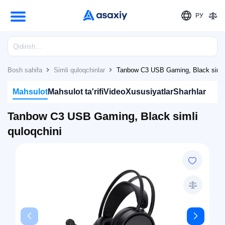
РУ
Bosh sahifa
Simli quloqchinlar
Tanbow C3 USB Gaming, Black simli 
Mahsulot
Mahsulot ta'rifi
Video
Xususiyatlar
Sharhlar
Tanbow C3 USB Gaming, Black simli
quloqchini