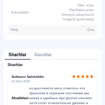
XBox uchun
PlayStation uchun
Xususiyatlari
Shovqinni pasaytiruvchi
Yoritgichli (podsvetkali)
Rang
Qora
Sharhlar
Savollar
Sharhlar
Sultanov Salohiddin
22 April, 2026
из достоинств могу отметить что
приехали в хорошем состоянии как
Afzalliklari:
новая и удобные при долгих сессиях
хотя стоят относительно дёшево и