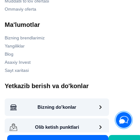
Muddatli to'lov ofertasi
Ommaviy oferta
Ma'lumotlar
Bizning brendlarimiz
Yangiliklar
Blog
Asaxiy Invest
Sayt xaritasi
Yetkazib berish va do'konlar
Bizning do'konlar
Olib ketish punktlari