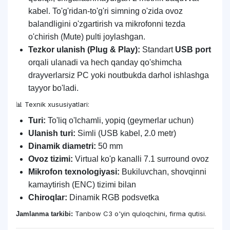
kabel. To'g'ridan-to'g'ri simning o'zida ovoz
balandligini o'zgartirish va mikrofonni tezda
o'chirish (Mute) pulti joylashgan.
Tezkor ulanish (Plug & Play):
Standart
USB port
orqali ulanadi va hech qanday qo'shimcha
drayverlarsiz PC yoki noutbukda darhol ishlashga
tayyor bo'ladi.
📊 Texnik xususiyatlari:
Turi:
To'liq o'lchamli, yopiq (geymerlar uchun)
Ulanish turi:
Simli (USB kabel, 2.0 metr)
Dinamik diametri:
50 mm
Ovoz tizimi:
Virtual ko'p kanalli 7.1 surround ovoz
Mikrofon texnologiyasi:
Bukiluvchan, shovqinni
kamaytirish (ENC) tizimi bilan
Chiroqlar:
Dinamik RGB podsvetka
Tanbow C3 o'yin quloqchini, firma qutisi.
Jamlanma tarkibi: