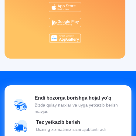
Endi bozorga borishga hojat yo'q
Bizda qulay narxlar va uyga yetkazib berish
mavjud
Tez yetkazib berish
Bizning xizmatimiz sizni ajablantiradi