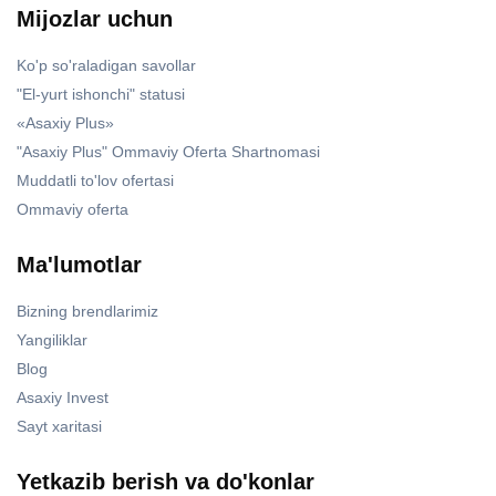
Mijozlar uchun
Ko'p so'raladigan savollar
"El-yurt ishonchi" statusi
«Asaxiy Plus»
"Asaxiy Plus" Ommaviy Oferta Shartnomasi
Muddatli to'lov ofertasi
Ommaviy oferta
Ma'lumotlar
Bizning brendlarimiz
Yangiliklar
Blog
Asaxiy Invest
Sayt xaritasi
Yetkazib berish va do'konlar