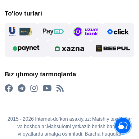
To'lov turlari
Biz ijtimoiy tarmoqlarda
2015 - 2026 Internet-do’kon asaxiy.uz: Maishiy texnikalar
va boshqalar.Mahsulotni yetkazib berish barcha
viloyatlarda amalga oshiriladi. Barcha huquqlar