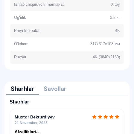
Ishlab chiqaruvchi mamlakat
Xitoy
Og‘irlik
3.2 кг
Proyektor sifati
4K
O‘lcham
317x317x108 мм
Ruxsat
4K (3840x2160)
Sharhlar
Savollar
Sharhlar
Muxtor Bekturdiyev
21 November, 2025
Afzalliklari:
-