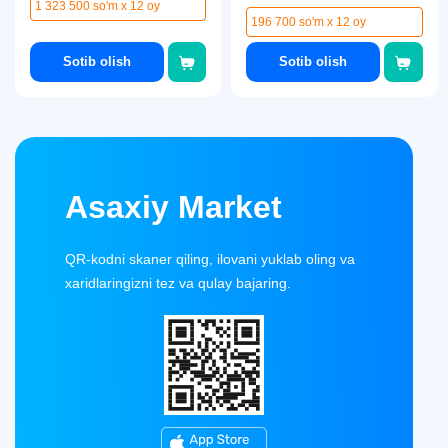
1 323 500 so'm x 12 oy
196 700 so'm x 12 oy
Sotib olish
Sotib olish
Asaxiy Market
QR-kodni skaner qiling, ilovani yuklab oling va
xaridlaringizni tez va qulay bajaring.