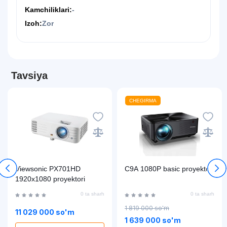
Kamchiliklari:
-
Izoh:
Zor
Tavsiya
CHEGIRMA
Viewsonic PX701HD
C9A 1080P basic proyektori
1920x1080 proyektori
0 ta sharh
0 ta sharh
1 819 000 so'm
11 029 000 so'm
1 639 000 so'm