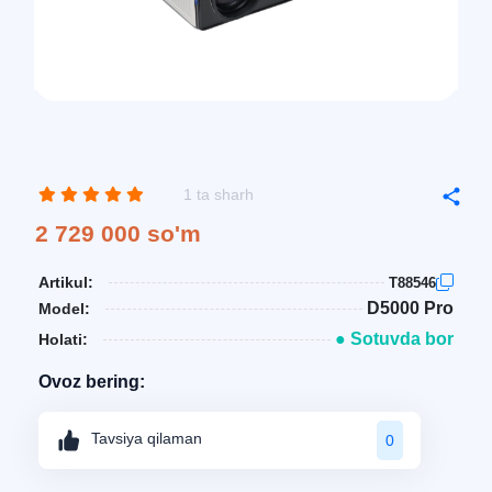
1 ta sharh
2 729 000 so'm
Artikul:
T88546
D5000 Pro
Model:
● Sotuvda bor
Holati:
Ovoz bering:
Tavsiya qilaman
0