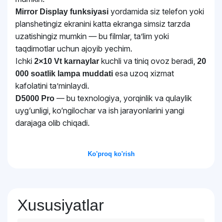
yordamida siz telefon yoki
Mirror Display funksiyasi
planshetingiz ekranini katta ekranga simsiz tarzda
uzatishingiz mumkin — bu filmlar, ta’lim yoki
taqdimotlar uchun ajoyib yechim.
Ichki
kuchli va tiniq ovoz beradi,
2×10 Vt karnaylar
20
esa uzoq xizmat
000 soatlik lampa muddati
kafolatini ta’minlaydi.
— bu texnologiya, yorqinlik va qulaylik
D5000 Pro
uyg‘unligi, ko‘ngilochar va ish jarayonlarini yangi
darajaga olib chiqadi.
Ko'proq ko'rish
Xususiyatlar