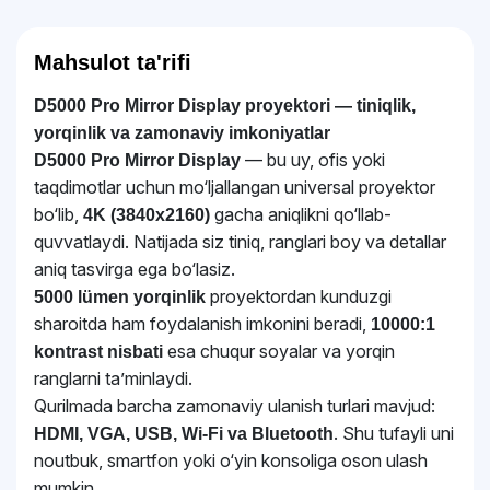
Mahsulot ta'rifi
D5000 Pro Mirror Display proyektori — tiniqlik,
yorqinlik va zamonaviy imkoniyatlar
— bu uy, ofis yoki
D5000 Pro Mirror Display
taqdimotlar uchun mo‘ljallangan universal proyektor
bo‘lib,
gacha aniqlikni qo‘llab-
4K (3840x2160)
quvvatlaydi. Natijada siz tiniq, ranglari boy va detallar
aniq tasvirga ega bo‘lasiz.
proyektordan kunduzgi
5000 lümen yorqinlik
sharoitda ham foydalanish imkonini beradi,
10000:1
esa chuqur soyalar va yorqin
kontrast nisbati
ranglarni ta’minlaydi.
Qurilmada barcha zamonaviy ulanish turlari mavjud:
. Shu tufayli uni
HDMI, VGA, USB, Wi-Fi va Bluetooth
noutbuk, smartfon yoki o‘yin konsoliga oson ulash
mumkin.