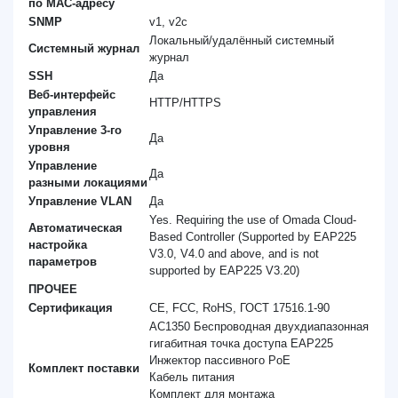
по MAC-адресу
SNMP
v1, v2c
Локальный/удалённый системный
Системный журнал
журнал
SSH
Да
Веб-интерфейс
HTTP/HTTPS
управления
Управление 3-го
Да
уровня
Управление
Да
разными локациями
Управление VLAN
Да
Yes. Requiring the use of Omada Cloud-
Автоматическая
Based Controller (Supported by EAP225
настройка
V3.0, V4.0 and above, and is not
параметров
supported by EAP225 V3.20)
ПРОЧЕЕ
Сертификация
CE, FCC, RoHS, ГОСТ 17516.1-90
AC1350 Беспроводная двухдиапазонная
гигабитная точка доступа EAP225
Инжектор пассивного PoE
Комплект поставки
Кабель питания
Комплект для монтажа