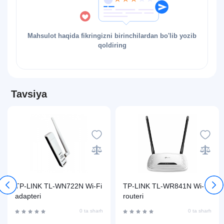
Mahsulot haqida fikringizni birinchilardan bo'lib yozib
qoldiring
Tavsiya
TP-LINK TL-WN722N Wi-Fi
TP-LINK TL-WR841N Wi-Fi
adapteri
routeri
0 ta sharh
0 ta sharh