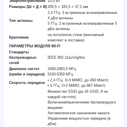
Энергопотребление
10,5 Вт
Размеры (Ш × Д × В)
205,5 × 181,5 × 37,1 мм
2,4 ГГц: 3 встроенные всенаправленные
4 дБи антенны
Тип антенны
5 ГГц: 2 встроенные всенаправленные 5
дБи антенны
на потолке/на стене (монтажный
Крепление
комплект в поставке)
ПАРАМЕТРЫ МОДУЛЯ WI-FI
Стандарты
беспроводных
IEEE 802.11ac/n/g/b/a
сетей
Диапазон частот
2400-2483,5 МГц
(приём и передача)
5150-5350 МГц
• 2,4 ГГц: 3×3 MIMO, до 450 Мбит/с
Скороcть передачи
• 5 ГГц: 2×2 MIMO, до 867 Мбит/с
Множество SSID (до 16 SSID, 8 на
каждой частоте)
Включение/выключение беспроводного
вещания
Автоматическое назначение канала
Управление мощностью передачи (в
дБм)