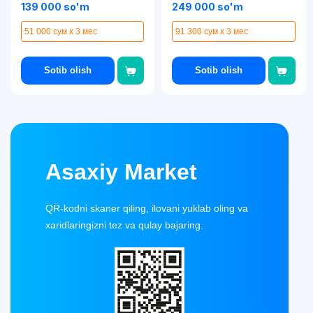
139 000 so'm
249 000 so'm
51 000 сум x 3 мес
91 300 сум x 3 мес
Sotib olish
Sotib olish
Asaxiy Market
QR-kodni skaner qiling, ilovani yuklab oling va
xaridlaringizni tez va qulay bajaring.