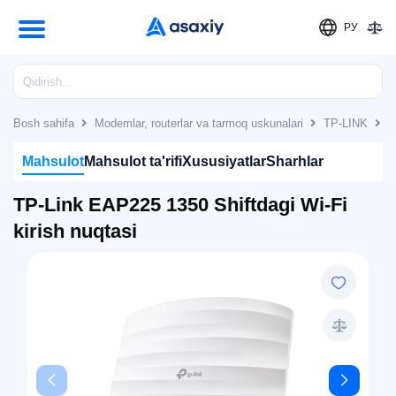
РУ
Bosh sahifa
Modemlar, routerlar va tarmoq uskunalari
TP-LINK
T
Mahsulot
Mahsulot ta'rifi
Xususiyatlar
Sharhlar
TP-Link EAP225 1350 Shiftdagi Wi-Fi
kirish nuqtasi