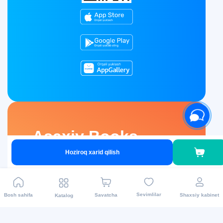
Asaxiy Books
Hoziroq xarid qilish
Asaxiy Books ilovasini yuklab oling va
kitoblaringizni oson va tez xarid qiling.
Sevimlilar
Bosh sahifa
Savatcha
Shaxsiy kabinet
Katalog