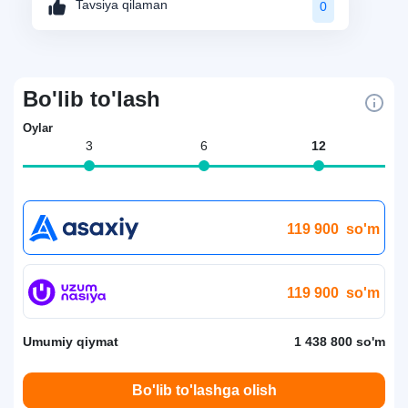
Tavsiya qilaman
0
Bo'lib to'lash
Oylar
3
6
12
119 900
so'm
119 900
so'm
Umumiy qiymat
1 438 800 so'm
Bo'lib to'lashga olish