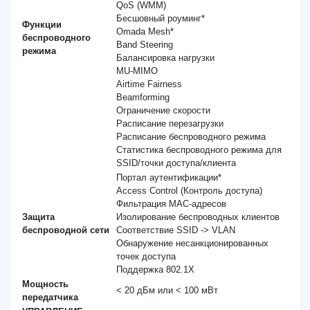
QoS (WMM)
Бесшовный роуминг*
Функции
Omada Mesh*
беспроводного
Band Steering
режима
Балансировка нагрузки
MU-MIMO
Airtime Fairness
Beamforming
Ограничение скорости
Расписание перезагрузки
Расписание беспроводного режима
Статистика беспроводного режима для
SSID/точки доступа/клиента
Портал аутентификации*
Access Control (Контроль доступа)
Фильтрация MAC-адресов
Защита
Изолирование беспроводных клиентов
беспроводной сети
Соответствие SSID -> VLAN
Обнаружение несанкционированных
точек доступа
Поддержка 802.1X
Мощность
< 20 дБм или < 100 мВт
передатчика