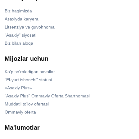
Biz haqimizda
Asaxiyda karyera
Litsenziya va guvohnoma
"Asaxiy" siyosati
Biz bilan aloqa
Mijozlar uchun
Ko'p so'raladigan savollar
"El-yurt ishonchi" statusi
«Asaxiy Plus»
"Asaxiy Plus" Ommaviy Oferta Shartnomasi
Muddatli to'lov ofertasi
Ommaviy oferta
Ma'lumotlar