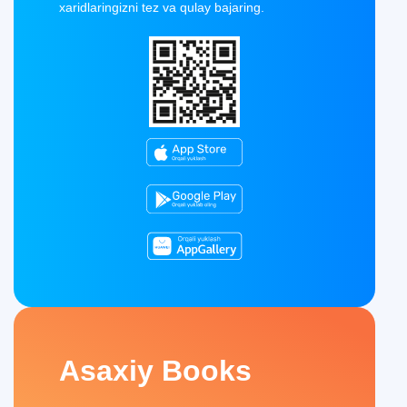
xaridlaringizni tez va qulay bajaring.
Asaxiy Books