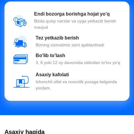
Endi bozorga borishga hojat yo'q
Bizda qulay narxlar va uyga yetkazib berish
mavjud
Tez yetkazib berish
Bizning xizmatimiz sizni ajablantiradi
Bo'lib to'lash
3, 6 yoki 12 oy davomida oldindan to'lov yo'q
Asaxiy kafolati
Ishonchli sifat va nosozlik yuzaga kelganda
yordam.
Asaxiy haqida