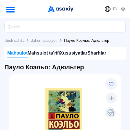
РУ
Bosh sahifa
Jahon adabiyoti
Пауло Коэльо: Адюльтер
Mahsulot
Mahsulot ta'rifi
Xususiyatlar
Sharhlar
Пауло Коэльо: Адюльтер