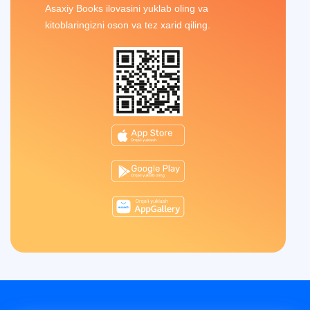
Asaxiy Books ilovasini yuklab oling va
kitoblaringizni oson va tez xarid qiling.