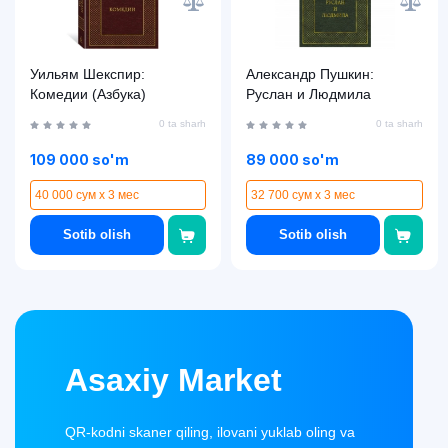
Уильям Шекспир:
Александр Пушкин:
Комедии (Азбука)
Руслан и Людмила
0 ta sharh
0 ta sharh
109 000 so'm
89 000 so'm
40 000 сум x 3 мес
32 700 сум x 3 мес
Sotib olish
Sotib olish
Asaxiy Market
QR-kodni skaner qiling, ilovani yuklab oling va