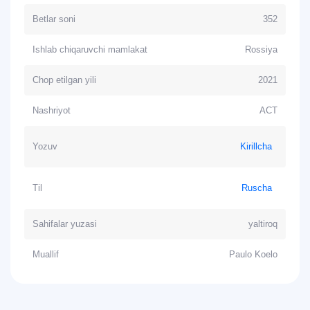
Betlar soni
352
Ishlab chiqaruvchi mamlakat
Rossiya
Chop etilgan yili
2021
Nashriyot
АСТ
Yozuv
Kirillcha
Til
Ruscha
Sahifalar yuzasi
yaltiroq
Muallif
Paulo Koelo