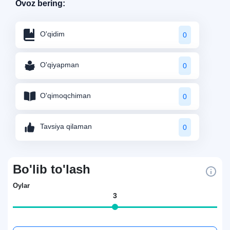
Ovoz bering:
O'qidim
0
O'qiyapman
0
O'qimoqchiman
0
Tavsiya qilaman
0
Bo'lib to'lash
Oylar
3