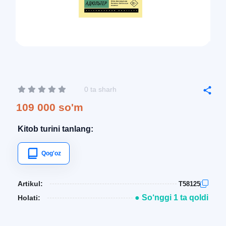
0 ta sharh
109 000 so'm
Kitob turini tanlang:
Qog'oz
Artikul:
T58125
● So‘nggi 1 ta qoldi
Holati: