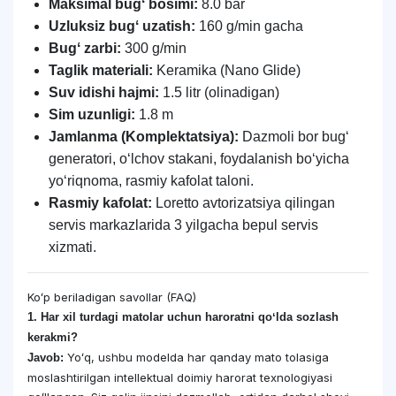
Maksimal bugʻ bosimi:
8.0 bar
Uzluksiz bugʻ uzatish:
160 g/min gacha
Bugʻ zarbi:
300 g/min
Taglik materiali:
Keramika (Nano Glide)
Suv idishi hajmi:
1.5 litr (olinadigan)
Sim uzunligi:
1.8 m
Jamlanma (Komplektatsiya):
Dazmoli bor bugʻ
generatori, oʻlchov stakani, foydalanish boʻyicha
yoʻriqnoma, rasmiy kafolat taloni.
Rasmiy kafolat:
Loretto avtorizatsiya qilingan
servis markazlarida 3 yilgacha bepul servis
xizmati.
Koʻp beriladigan savollar (FAQ)
1. Har xil turdagi matolar uchun haroratni qoʻlda sozlash
kerakmi?
Yoʻq, ushbu modelda har qanday mato tolasiga
Javob:
moslashtirilgan intellektual doimiy harorat texnologiyasi