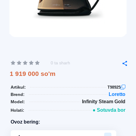
0 ta sharh
1 919 000 so'm
Artikul:
T98925
Loretto
Brend:
Infinity Steam Gold
Model:
● Sotuvda bor
Holati:
Ovoz bering: