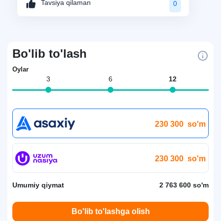
Tavsiya qilaman
0
Bo'lib to'lash
Oylar
3
6
12
230 300
so'm
230 300
so'm
Umumiy qiymat
2 763 600 so'm
Bo'lib to'lashga olish