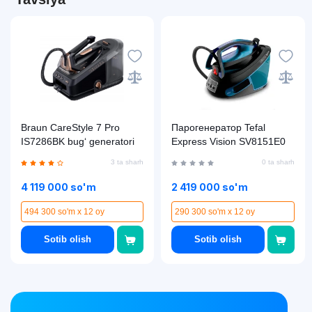
Braun CareStyle 7 Pro
Парогенератор Tefal
IS7286BK bug‘ generatori
Express Vision SV8151E0
3 ta sharh
0 ta sharh
4 119 000 so'm
2 419 000 so'm
494 300 so'm x 12 oy
290 300 so'm x 12 oy
Sotib olish
Sotib olish