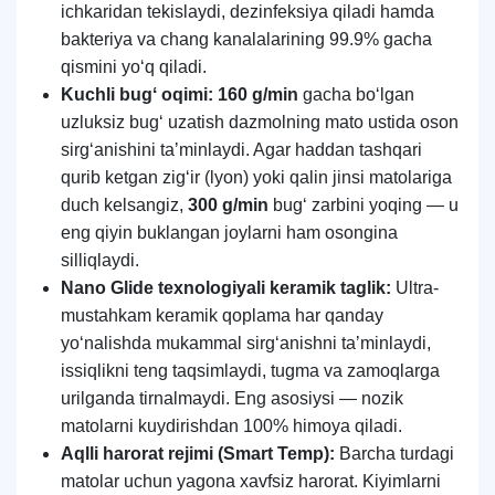
ichkaridan tekislaydi, dezinfeksiya qiladi hamda
bakteriya va chang kanalalarining 99.9% gacha
qismini yoʻq qiladi.
Kuchli bugʻ oqimi:
160 g/min
gacha boʻlgan
uzluksiz bugʻ uzatish dazmolning mato ustida oson
sirgʻanishini taʼminlaydi. Agar haddan tashqari
qurib ketgan zigʻir (lyon) yoki qalin jinsi matolariga
duch kelsangiz,
300 g/min
bugʻ zarbini yoqing — u
eng qiyin buklangan joylarni ham osongina
silliqlaydi.
Nano Glide texnologiyali keramik taglik:
Ultra-
mustahkam keramik qoplama har qanday
yoʻnalishda mukammal sirgʻanishni taʼminlaydi,
issiqlikni teng taqsimlaydi, tugma va zamoqlarga
urilganda tirnalmaydi. Eng asosiysi — nozik
matolarni kuydirishdan 100% himoya qiladi.
Aqlli harorat rejimi (Smart Temp):
Barcha turdagi
matolar uchun yagona xavfsiz harorat. Kiyimlarni