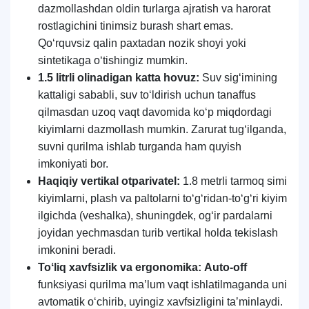
dazmollashdan oldin turlarga ajratish va harorat
rostlagichini tinimsiz burash shart emas.
Qoʻrquvsiz qalin paxtadan nozik shoyi yoki
sintetikaga oʻtishingiz mumkin.
1.5 litrli olinadigan katta hovuz:
Suv sigʻimining
kattaligi sababli, suv toʻldirish uchun tanaffus
qilmasdan uzoq vaqt davomida koʻp miqdordagi
kiyimlarni dazmollash mumkin. Zarurat tugʻilganda,
suvni qurilma ishlab turganda ham quyish
imkoniyati bor.
Haqiqiy vertikal otparivatel:
1.8 metrli tarmoq simi
kiyimlarni, plash va paltolarni toʻgʻridan-toʻgʻri kiyim
ilgichda (veshalka), shuningdek, ogʻir pardalarni
joyidan yechmasdan turib vertikal holda tekislash
imkonini beradi.
Toʻliq xavfsizlik va ergonomika:
Auto-off
funksiyasi qurilma maʼlum vaqt ishlatilmaganda uni
avtomatik oʻchirib, uyingiz xavfsizligini taʼminlaydi.