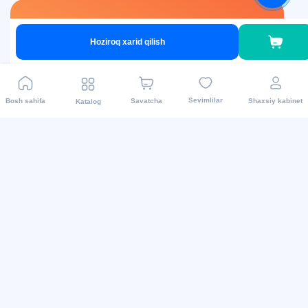
Asaxiy Books
Hoziroq xarid qilish
Asaxiy Books ilovasini yuklab oling va
kitoblaringizni oson va tez xarid qiling.
Sevimlilar
Bosh sahifa
Savatcha
Shaxsiy kabinet
Katalog