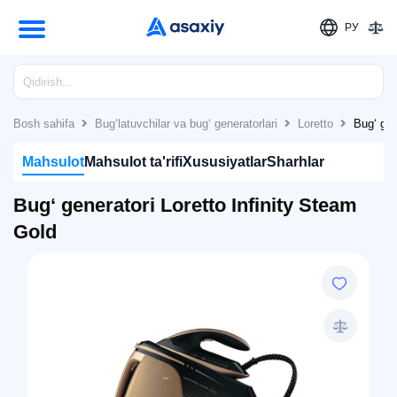
РУ
Bosh sahifa
Bug‘latuvchilar va bug‘ generatorlari
Loretto
Bug‘ gen
Mahsulot
Mahsulot ta'rifi
Xususiyatlar
Sharhlar
Bug‘ generatori Loretto Infinity Steam
Gold