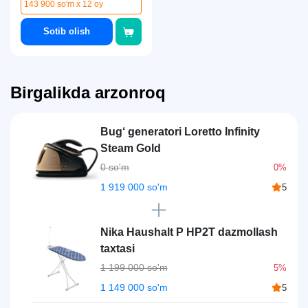
143 900 so'm x 12 oy
Sotib olish
Birgalikda arzonroq
Bug‘ generatori Loretto Infinity
Steam Gold
0 so'm
0%
1 919 000 so'm
5
Nika Haushalt P НР2Т dazmollash
taxtasi
1 199 000 so'm
5%
1 149 000 so'm
5