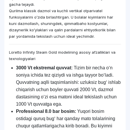
gacha tejaydi.
Qurilma klassik dazmol va kuchli vertikal otparivatel
funksiyalarini oʻzida birlashtirgan. U bolalar kiyimlarini har
kuni dazmollash, shuningdek, qimmatbaho kostyumlar,
dizaynerlik koʻylaklari va qalin pardalarni ehtiyotkorlik bilan
par yordamida tekislash uchun ideal yechimdir.
Loretto Infinity Steam Gold modelining asosiy afzalliklari va
texnologiyalari
3000 Vt ekstremal quvvat:
Tizim bir necha oʻn
soniya ichida tez qiziydi va ishga tayyor boʻladi.
Quvvatning aqlli taqsimlanishi: uzluksiz bugʻ ishlab
chiqarish uchun boyler quvvati 2000 Vt, dazmol
dastasining oʻzi esa matoni ideal tekislash uchun
1000 Vt quvvatga ega.
Professional 8.0 bar bosim:
Yuqori bosim
ostidagi quruq bugʻ har qanday mato tolalarining
chuqur qatlamlarigacha kirib boradi. Bu kiyimni