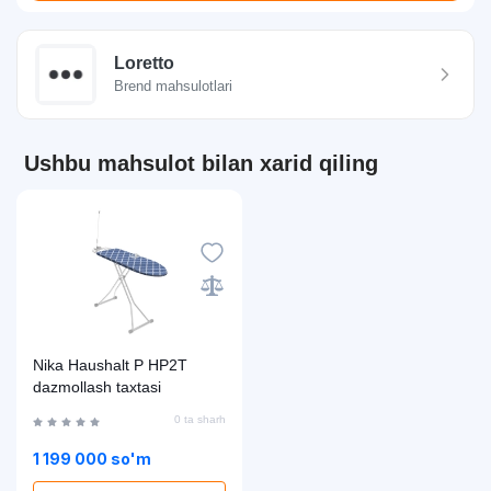
Loretto
Brend mahsulotlari
Ushbu mahsulot bilan xarid qiling
Nika Haushalt P НР2Т
dazmollash taxtasi
0 ta sharh
1 199 000 so'm