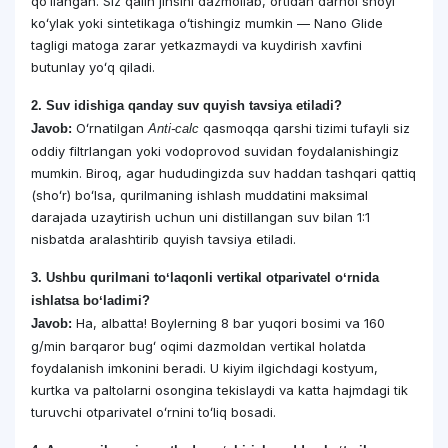
qoʻllangan. Siz qalin jinsini dazmollab, ortidan darhol shoyi
koʻylak yoki sintetikaga oʻtishingiz mumkin — Nano Glide
tagligi matoga zarar yetkazmaydi va kuydirish xavfini
butunlay yoʻq qiladi.
2. Suv idishiga qanday suv quyish tavsiya etiladi?
Oʻrnatilgan
qasmoqqa qarshi tizimi tufayli siz
Javob:
Anti-calc
oddiy filtrlangan yoki vodoprovod suvidan foydalanishingiz
mumkin. Biroq, agar hududingizda suv haddan tashqari qattiq
(shoʻr) boʻlsa, qurilmaning ishlash muddatini maksimal
darajada uzaytirish uchun uni distillangan suv bilan 1:1
nisbatda aralashtirib quyish tavsiya etiladi.
3. Ushbu qurilmani toʻlaqonli vertikal otparivatel oʻrnida
ishlatsa boʻladimi?
Ha, albatta! Boylerning 8 bar yuqori bosimi va 160
Javob:
g/min barqaror bugʻ oqimi dazmoldan vertikal holatda
foydalanish imkonini beradi. U kiyim ilgichdagi kostyum,
kurtka va paltolarni osongina tekislaydi va katta hajmdagi tik
turuvchi otparivatel oʻrnini toʻliq bosadi.