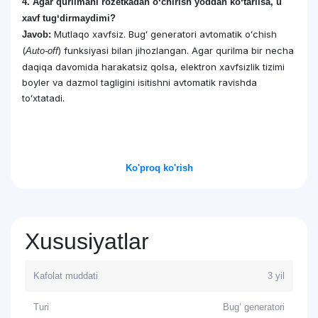
4. Agar qurilmani rozetkadan oʻchirish yoddan koʻtarilsa, u
xavf tugʻdirmaydimi?
Mutlaqo xavfsiz. Bugʻ generatori avtomatik oʻchish
Javob:
(
) funksiyasi bilan jihozlangan. Agar qurilma bir necha
Auto-off
daqiqa davomida harakatsiz qolsa, elektron xavfsizlik tizimi
boyler va dazmol tagligini isitishni avtomatik ravishda
toʻxtatadi.
Ko'proq ko'rish
Xususiyatlar
Kafolat muddati
3 yil
Turi
Bug‘ generatori