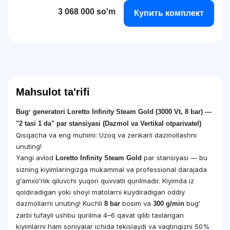
3 068 000 so'm
Купить комплект
Mahsulot ta'rifi
Bugʻ generatori Loretto Infinity Steam Gold (3000 Vt, 8 bar) —
"2 tasi 1 da" par stansiyasi (Dazmol va Vertikal otparivatel)
Qisqacha va eng muhimi: Uzoq va zerikarli dazmollashni
unuting!
Yangi avlod
par stansiyasi — bu
Loretto Infinity Steam Gold
sizning kiyimlaringizga mukammal va professional darajada
gʻamxoʻrlik qiluvchi yuqori quvvatli qurilmadir. Kiyimda iz
qoldiradigan yoki shoyi matolarni kuydiradigan oddiy
dazmollarni unuting! Kuchli
bosim va
bugʻ
8 bar
300 g/min
zarbi tufayli ushbu qurilma 4–6 qavat qilib taxlangan
kiyimlarni ham soniyalar ichida tekislaydi va vaqtingizni 50%