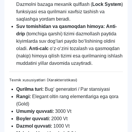
Dazmolni bazaga mexanik qulflash (
Lock System
)
funksiyasi esa qurilmani xavfsiz tashish va
saqlashga yordam beradi.
Suv tomishidan va qasmoqdan himoya:
Anti-
drip
(tomchiga qarshi) tizimi dazmollash paytida
kiyimlarda suv dogʻlari paydo boʻlishining oldini
oladi.
Anti-calc
oʻz-oʻzini tozalash va qasmoqdan
(nakip) himoya qilish tizimi esa qurilmaning ishlash
muddatini yillar davomida uzaytiradi.
Texnik xususiyatlari (Xarakteristikasi)
Qurilma turi:
Bugʻ generatori / Par stansiyasi
Rangi:
Elegant oltin rang elementlariga ega qora
(Gold)
Umumiy quvvati:
3000 Vt
Boyler quvvati:
2000 Vt
Dazmol quvvati:
1000 Vt