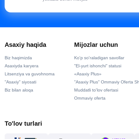
Asaxiy haqida
Mijozlar uchun
Biz haqimizda
Ko'p so'raladigan savollar
Asaxiyda karyera
"El-yurt ishonchi" statusi
Litsenziya va guvohnoma
«Asaxiy Plus»
"Asaxiy" siyosati
"Asaxiy Plus" Ommaviy Oferta S
Biz bilan aloqa
Muddatli to'lov ofertasi
Ommaviy oferta
To'lov turlari