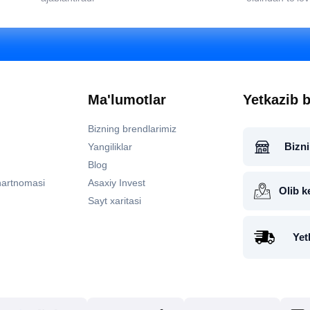
Ma'lumotlar
Yetkazib b
Bizning brendlarimiz
Bizni
Yangiliklar
Blog
hartnomasi
Asaxiy Invest
Olib k
Sayt xaritasi
Yet