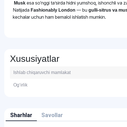
esa so‘nggi ta’sirda hidni yumshoq, ishonchli va z
Musk
Natijada
— bu
Fashionably London
gulli‑sitrus va m
kechalar uchun ham bemalol ishlatish mumkin.
Xususiyatlar
Ishlab chiqaruvchi mamlakat
Og‘irlik
Sharhlar
Savollar