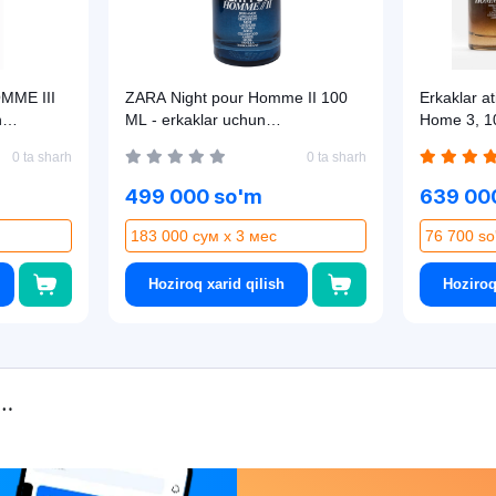
MME III
ZARA Night pour Homme II 100
Erkaklar a
n
ML - erkaklar uchun
Home 3, 1
xushbo'ylangan suv
0 ta sharh
0 ta sharh
499 000 so'm
639 00
183 000 сум x 3 мес
76 700 so
Hoziroq xarid qilish
Hoziroq
Asaxiy
Books