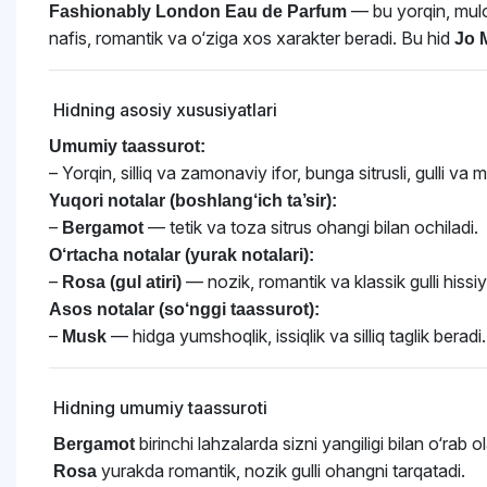
— bu yorqin, muloy
Fashionably London Eau de Parfum
nafis, romantik va o‘ziga xos xarakter beradi. Bu hid
Jo 
Hidning asosiy xususiyatlari
Umumiy taassurot:
– Yorqin, silliq va zamonaviy ifor, bunga sitrusli, gulli va 
Yuqori notalar (boshlang‘ich ta’sir):
–
— tetik va toza sitrus ohangi bilan ochiladi.
Bergamot
O‘rtacha notalar (yurak notalari):
–
— nozik, romantik va klassik gulli hissiy
Rosa (gul atiri)
Asos notalar (so‘nggi taassurot):
–
— hidga yumshoqlik, issiqlik va silliq taglik beradi.
Musk
Hidning umumiy taassuroti
birinchi lahzalarda sizni yangiligi bilan o‘rab ol
Bergamot
yurakda romantik, nozik gulli ohangni tarqatadi.
Rosa