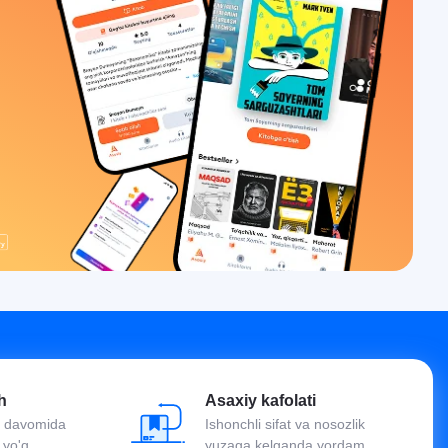
h
Asaxiy kafolati
oy davomida
Ishonchli sifat va nosozlik
 yo'q
yuzaga kelganda yordam.