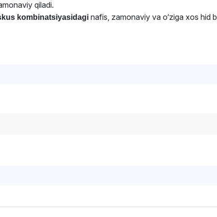
amonaviy qiladi.
nafis, zamonaviy va o‘ziga xos hid b
uskus kombinatsiyasidagi