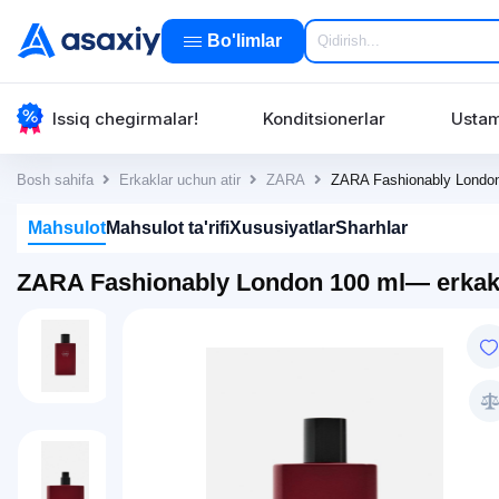
Bo'limlar
Issiq chegirmalar!
Konditsionerlar
Ustam
Bosh sahifa
Erkaklar uchun atir
ZARA
ZARA Fashionably London
Mahsulot
Mahsulot ta'rifi
Xususiyatlar
Sharhlar
ZARA Fashionably London 100 ml— erkakl