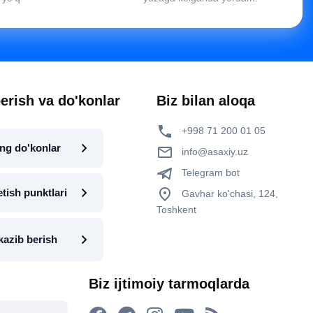
erish va do'konlar
Biz bilan aloqa
+998 71 200 01 05
ng do'konlar
info@asaxiy.uz
Telegram bot
etish punktlari
Gavhar ko'chasi, 124,
Toshkent
kazib berish
Biz ijtimoiy tarmoqlarda