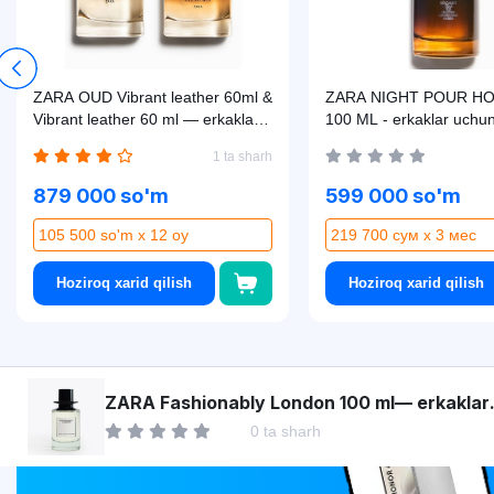
ZARA OUD Vibrant leather 60ml &
ZARA NIGHT POUR HO
Vibrant leather 60 ml — erkaklar
100 ML - erkaklar uchu
uchun atir
xushbo'ylangan suv
1 ta sharh
879 000 so'm
599 000 so'm
105 500 so'm x 12 oy
219 700 сум x 3 мес
Hoziroq xarid qilish
Hoziroq xarid qilish
Asaxiy
ZARA Fashionably London 100 ml— erkaklar
uchun atir
0 ta sharh
Market