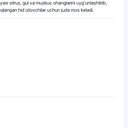
asi sitrus, gul va muskus ohanglarini uyg‘unlashtirib,
qlangan hid izlovchilar uchun juda mos keladi.