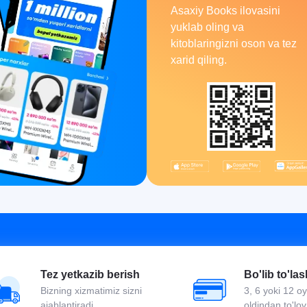
Asaxiy Books ilovasini
yuklab oling va
kitoblaringizni oson va tez
xarid qiling.
Tez yetkazib berish
Bo'lib to'las
Bizning xizmatimiz sizni
3, 6 yoki 12 
ajablantiradi
oldindan to'lov