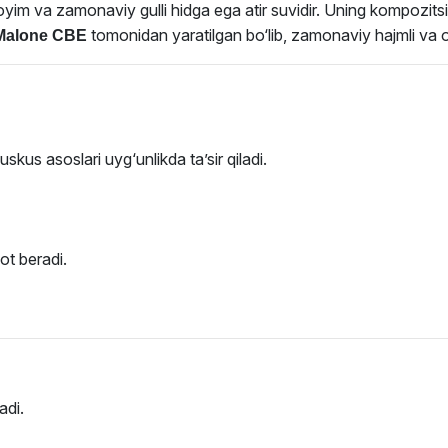
im va zamonaviy gulli hidga ega atir suvidir. Uning kompozitsiy
tomonidan yaratilgan bo‘lib, zamonaviy hajmli va o
Malone CBE
muskus asoslari uyg‘unlikda ta’sir qiladi.
ot beradi.
adi.