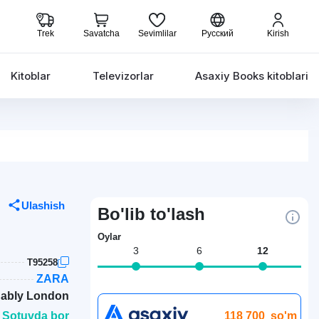
Trek
Savatcha
Sevimlilar
Русский
Kirish
Kitoblar
Televizorlar
Asaxiy Books kitoblari
Ulashish
Bo'lib to'lash
Oylar
3
6
12
T95258
ZARA
nably London
118 700
so'm
 Sotuvda bor