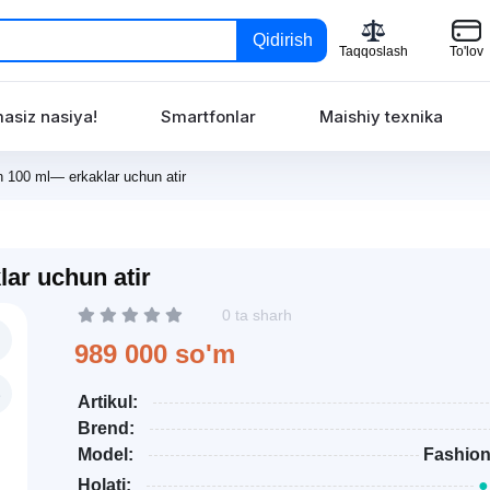
Qidirish
Taqqoslash
To'lov
asiz nasiya!
Smartfonlar
Maishiy texnika
 100 ml— erkaklar uchun atir
ar uchun atir
0 ta sharh
989 000 so'm
Artikul:
Brend:
Model:
Fashio
Holati:
●