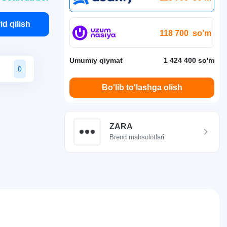
id qilish
118 700
so'm
Umumiy qiymat
1 424 400 so'm
0
Bo'lib to'lashga olish
ZARA
Brend mahsulotlari