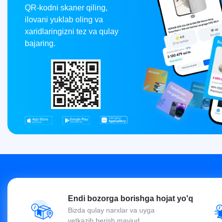
QR-kodni skaner qiling,
ilovani yuklab oling va
xaridlaringizni tez va qulay
bajaring.
Endi bozorga borishga hojat yo'q
Bizda qulay narxlar va uyga
yetkazib berish mavjud