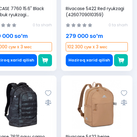
CASE 7760 15.6" Black
Rivacase 5422 Red ryukzagi
buk ryukzagi
(4260709010359)
0403571873)
0 ta sharh
0 ta sharh
 000 so'm
279 000 so'm
000 сум x 3 мес
102 300 сум x 3 мес
iroq xarid qilish
Hoziroq xarid qilish
case 7631 navy camo
Rivacase 5422 beige