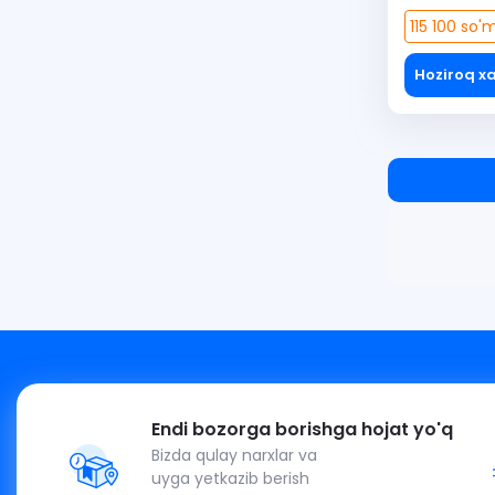
115 100 so'm
Hoziroq xa
Endi bozorga borishga hojat yo'q
Bizda qulay narxlar va
uyga yetkazib berish