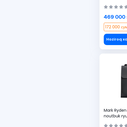
ryukzagi (
469 000
172 000 сум
Hoziroq xa
Mark Ryden 
noutbuk ryu