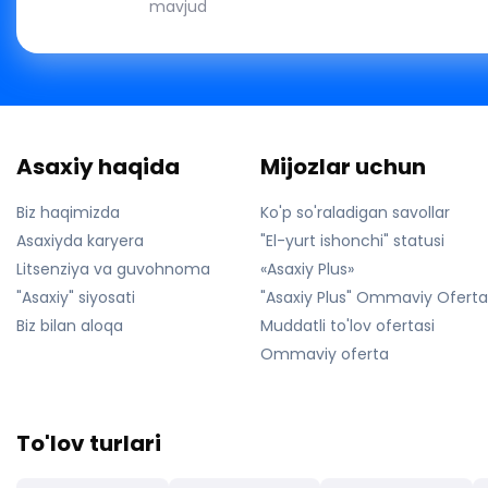
mavjud
Asaxiy haqida
Mijozlar uchun
Biz haqimizda
Ko'p so'raladigan savollar
Asaxiyda karyera
"El-yurt ishonchi" statusi
Litsenziya va guvohnoma
«Asaxiy Plus»
"Asaxiy" siyosati
"Asaxiy Plus" Ommaviy Ofert
Biz bilan aloqa
Muddatli to'lov ofertasi
Ommaviy oferta
To'lov turlari