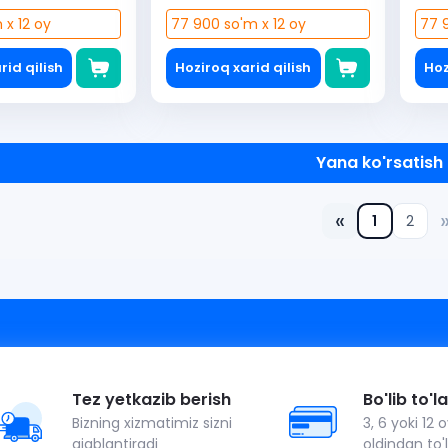
 x 12 oy
77 900 so'm x 12 oy
77 9
rid qilish
Hoziroq xarid qilish
Hoz
Yana ko'rsatish
«
1
2
Tez yetkazib berish
Bo'lib to'l
Bizning xizmatimiz sizni
3, 6 yoki 12
ajablantiradi
oldindan to'