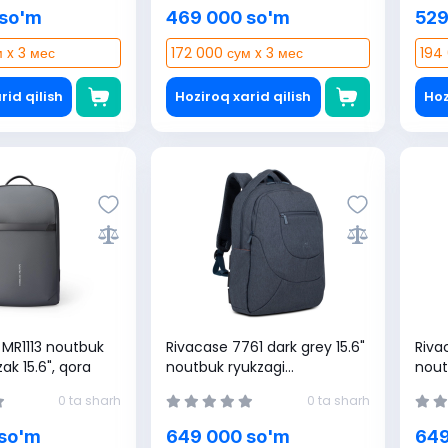
 so'm
469 000 so'm
529
 x 3 мес
172 000 сум x 3 мес
194 
rid qilish
Hoziroq xarid qilish
Hoz
MR1113 noutbuk
Rivacase 7761 dark grey 15.6"
Riva
ak 15.6", qora
noutbuk ryukzagi
nout
(4260403579886)
(42
0 ta sharh
0 ta sharh
so'm
649 000 so'm
649