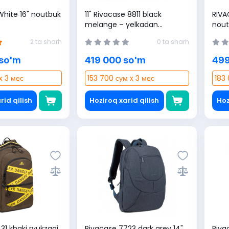
11" Rivacase 8811 black
RIVA
melange – yelkadan
nout
taqiluvchi planshet sumkasi
(426
2 ta sharh
0 ta sharh
(4260403579176)
so'm
419 000 so'm
499
x 3 мес
153 700 сум x 3 мес
183 
rid qilish
Hoziroq xarid qilish
Hoz
31 khaki ryukzagi
Rivacase 7723 dark grey 14"
Riva