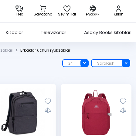
Trek
Savatcha
Sevimlilar
Русский
Kirish
Kitoblar
Televizorlar
Asaxiy Books kitoblari
zaklari
Erkaklar uchun ryukzaklar
24
Saralash