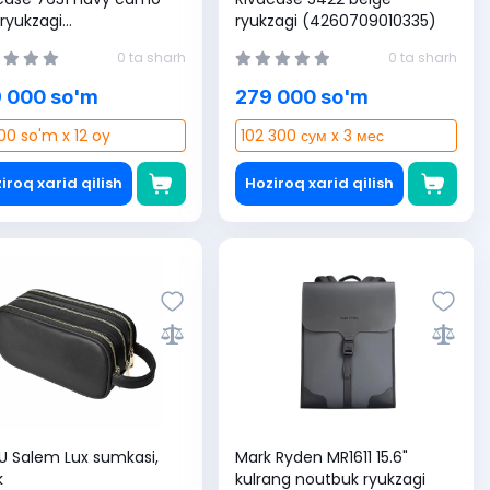
 ryukzagi
ryukzagi (4260709010335)
0403578117)
0 ta sharh
0 ta sharh
 000 so'm
279 000 so'm
00 so'm x 12 oy
102 300 сум x 3 мес
iroq xarid qilish
Hoziroq xarid qilish
alem Lux sumkasi,
Mark Ryden MR1611 15.6"
k
kulrang noutbuk ryukzagi