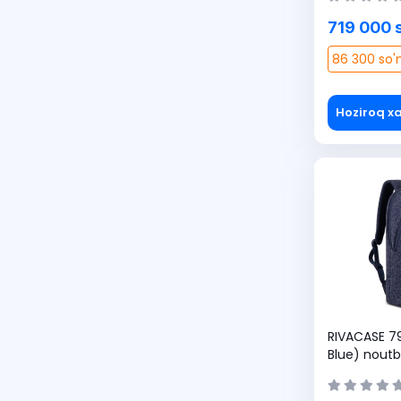
719 000 
86 300 so'
Hoziroq xa
RIVACASE 79
Blue) noutb
(426040357