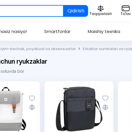
Qidirish
Taqqoslash
To'lov
asiz nasiya!
Smartfonlar
Maishiy texnika
kiyim-kechak, poyabzal va aksessuarlar
Erkaklar sumkalari va ryuk
uchun ryukzaklar
 sotuvda bor