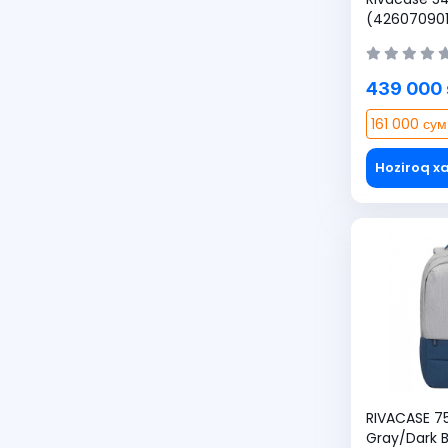
(42607090
439 000
161 000 сум
Hoziroq xa
RIVACASE 75
Gray/Dark 