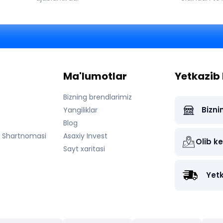
Ma'lumotlar
Yetkazib 
Bizning brendlarimiz
Bizni
Yangiliklar
Blog
a Shartnomasi
Asaxiy Invest
Olib ke
Sayt xaritasi
Yetk