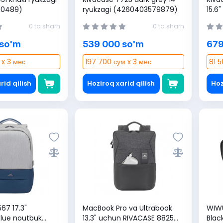
10489)
ryukzagi (4260403579879)
15.6"
(426
0 ta sharh
0 ta sharh
 so'm
539 000 so'm
679
 x 3 мес
197 700 сум x 3 мес
81 5
rid qilish
Hoziroq xarid qilish
Hoz
67 17.3"
MacBook Pro va Ultrabook
WIWU S
Blue noutbuk
13.3" uchun RIVACASE 8825
Blac