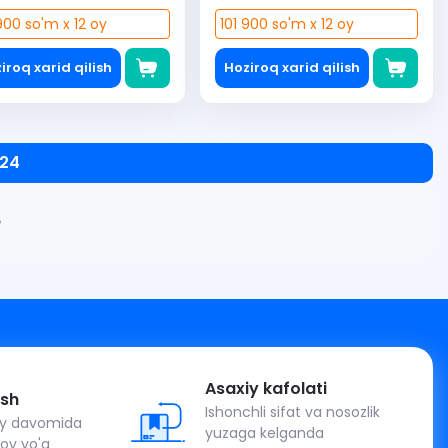
00 so'm x 12 oy
101 900 so'm x 12 oy
iroq xarid qilish
Hoziroq xarid qilish
 24
»
Asaxiy kafolati
ash
Ishonchli sifat va nosozlik
 oy davomida
yuzaga kelganda
lov yo'q