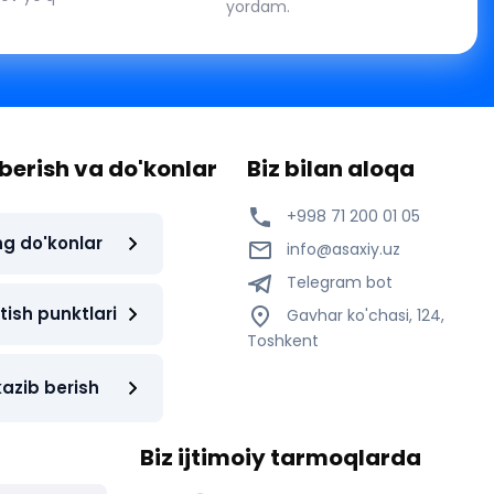
yordam.
berish va do'konlar
Biz bilan aloqa
+998 71 200 01 05
ng do'konlar
info@asaxiy.uz
Telegram bot
tish punktlari
Gavhar ko'chasi, 124,
Toshkent
azib berish
Biz ijtimoiy tarmoqlarda