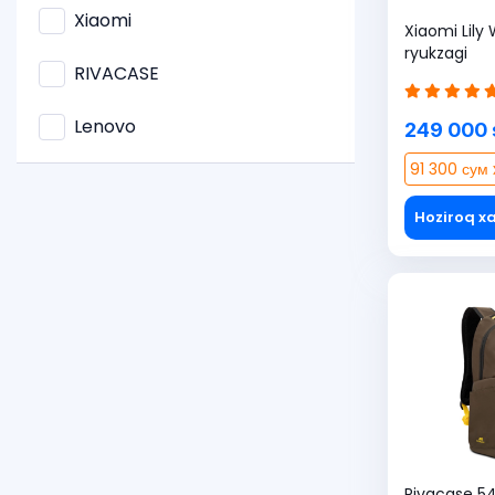
Xiaomi
Xiaomi Lily White 16" noutbuk
ryukzagi
RIVACASE
Lenovo
249 000 
91 300 сум 
Hoziroq xa
Rivacase 54