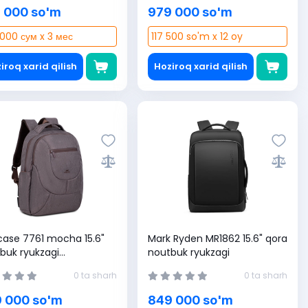
 000 so'm
979 000 so'm
000 сум x 3 мес
117 500 so'm x 12 oy
iroq xarid qilish
Hoziroq xarid qilish
case 7761 mocha 15.6"
Mark Ryden MR1862 15.6" qora
buk ryukzagi
noutbuk ryukzagi
60403579909)
0 ta sharh
0 ta sharh
 000 so'm
849 000 so'm