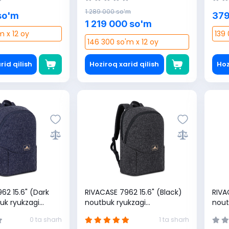
1 289 000 so'm
so'm
379
1 219 000 so'm
m x 12 oy
139 
146 300 so'm x 12 oy
rid qilish
Hoziroq xarid qilish
Hoz
62 15.6" (Dark
RIVACASE 7962 15.6" (Black)
RIVA
uk ryukzagi
noutbuk ryukzagi
nout
8551)
(4260403578544)
(426
0 ta sharh
1 ta sharh