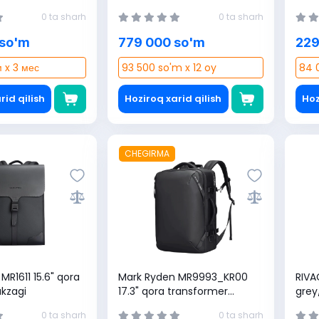
4260403578308)
ryukzagi (4260403573938)
0 ta sharh
0 ta sharh
 so'm
779 000 so'm
229
 x 3 мес
93 500 so'm x 12 oy
84 
rid qilish
Hoziroq xarid qilish
Hoz
CHEGIRMA
MR1611 15.6" qora
Mark Ryden MR9993_KR00
RIVA
kzagi
17.3" qora transformer
gre
noutbuk ryukzagi
ryuk
0 ta sharh
0 ta sharh