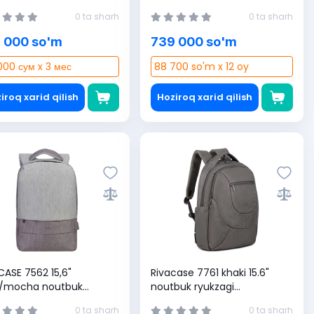
0 ta sharh
0 ta sharh
 000 so'm
739 000 so'm
000 сум x 3 мес
88 700 so'm x 12 oy
iroq xarid qilish
Hoziroq xarid qilish
CASE 7562 15,6"
Rivacase 7761 khaki 15.6"
y/mocha noutbuk
noutbuk ryukzagi
zagi (4260403579831)
(4260403579893)
0 ta sharh
0 ta sharh