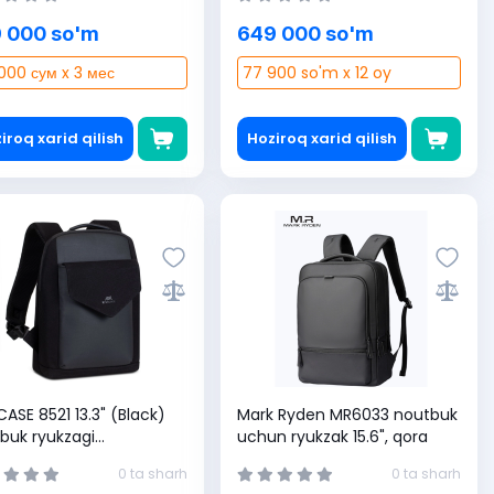
 000 so'm
649 000 so'm
000 сум x 3 мес
77 900 so'm x 12 oy
iroq xarid qilish
Hoziroq xarid qilish
CASE 8521 13.3" (Black)
Mark Ryden MR6033 noutbuk
buk ryukzagi
uchun ryukzak 15.6", qora
0403579381)
0 ta sharh
0 ta sharh