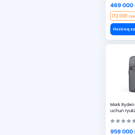
469 000
172 000 сум
Hoziroq xa
Mark Ryden 
uchun ryukz
959 000 