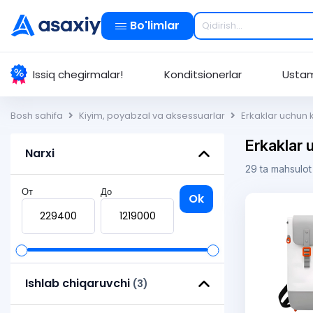
Bo'limlar
Issiq chegirmalar!
Konditsionerlar
Ustam
Bosh sahifa
Kiyim, poyabzal va aksessuarlar
Erkaklar uchun 
Erkaklar 
Narxi
29 ta mahsulot
От
До
Ok
Ishlab chiqaruvchi
(3)