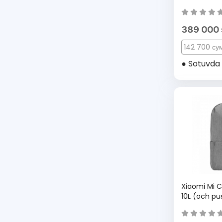
389 000
142 700 сум
● Sotuvda 
Xiaomi Mi 
10L (och pus
ryukzagi