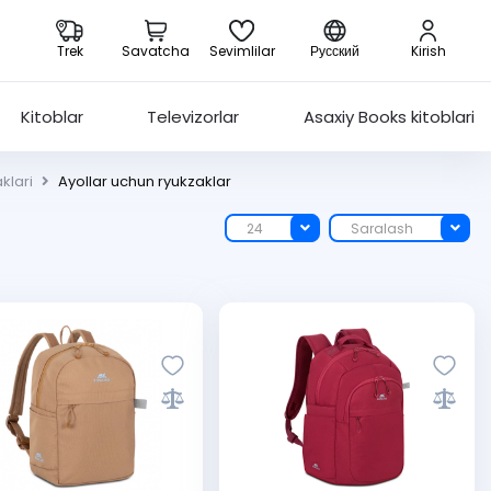
Trek
Savatcha
Sevimlilar
Русский
Kirish
Kitoblar
Televizorlar
Asaxiy Books kitoblari
klari
Ayollar uchun ryukzaklar
24
Saralash