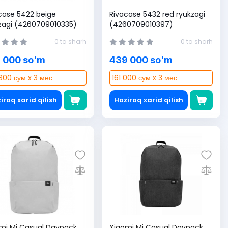
case 5422 beige
Rivacase 5432 red ryukzagi
zagi (4260709010335)
(4260709010397)
0 ta sharh
0 ta sharh
 000 so'm
439 000 so'm
300 сум x 3 мес
161 000 сум x 3 мес
iroq xarid qilish
Hoziroq xarid qilish
mi Mi Casual Daypack
Xiaomi Mi Casual Daypack