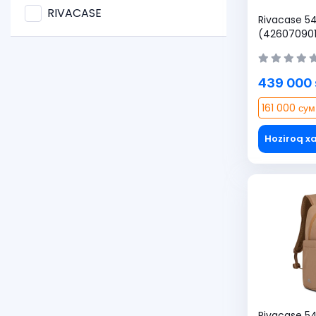
RIVACASE
Rivacase 54
(42607090
439 000
161 000 сум
Hoziroq xa
Rivacase 5