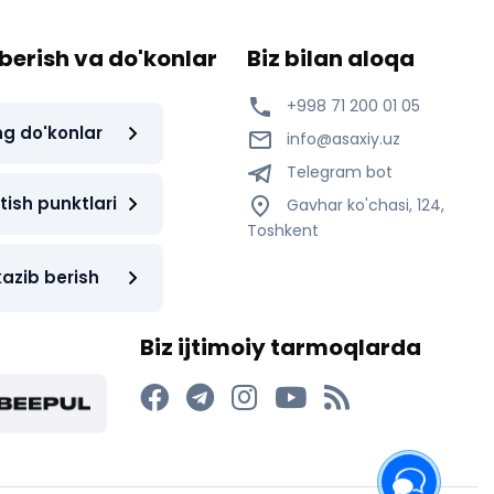
berish va do'konlar
Biz bilan aloqa
+998 71 200 01 05
ng do'konlar
info@asaxiy.uz
Telegram bot
tish punktlari
Gavhar ko'chasi, 124,
Toshkent
azib berish
Biz ijtimoiy tarmoqlarda