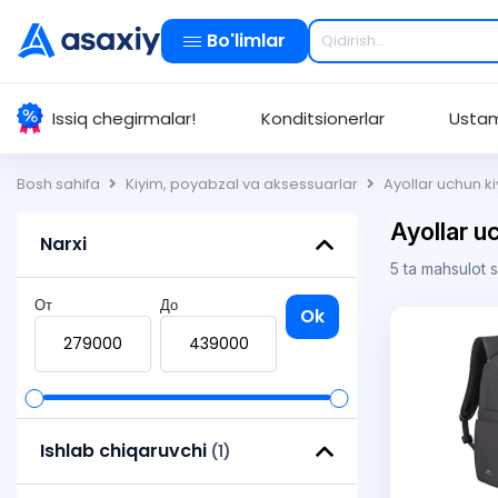
Bo'limlar
Issiq chegirmalar!
Konditsionerlar
Ustam
Bosh sahifa
Kiyim, poyabzal va aksessuarlar
Ayollar uchun k
Ayollar u
Narxi
5 ta mahsulot 
От
До
Ok
Ishlab chiqaruvchi
(1)