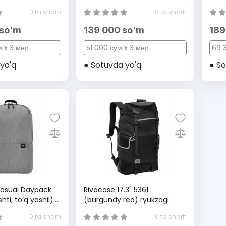
0 ta sharh
0 ta sharh
 so'm
139 000 so'm
189
 x 3 мес
51 000 сум x 3 мес
69 3
yo'q
● Sotuvda yo'q
● So
Casual Daypack
Rivacase 17.3" 5361
hti, to‘q yashil)
(burgundy red) ryukzagi
0 ta sharh
0 ta sharh