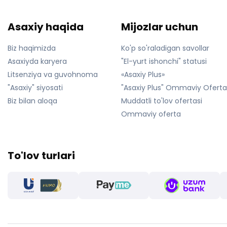
Asaxiy haqida
Mijozlar uchun
Biz haqimizda
Ko'p so'raladigan savollar
Asaxiyda karyera
"El-yurt ishonchi" statusi
Litsenziya va guvohnoma
«Asaxiy Plus»
"Asaxiy" siyosati
"Asaxiy Plus" Ommaviy Ofert
Biz bilan aloqa
Muddatli to'lov ofertasi
Ommaviy oferta
To'lov turlari