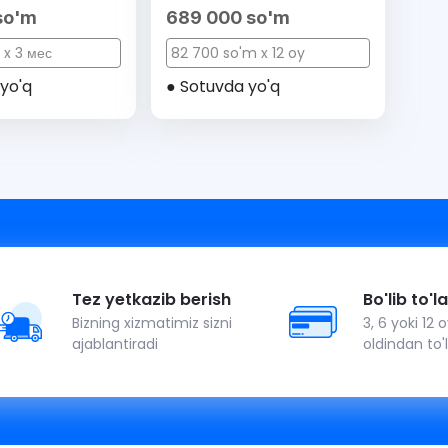
so'm
689 000 so'm
 x 3 мес
82 700 so'm x 12 oy
yo'q
● Sotuvda yo'q
Tez yetkazib berish
Bo'lib to'l
Bizning xizmatimiz sizni
3, 6 yoki 12
ajablantiradi
oldindan to'