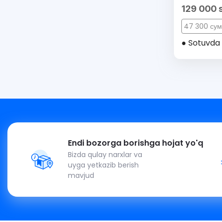
129 000 
47 300 сум
● Sotuvda 
Endi bozorga borishga hojat yo'q
Bizda qulay narxlar va
uyga yetkazib berish
mavjud