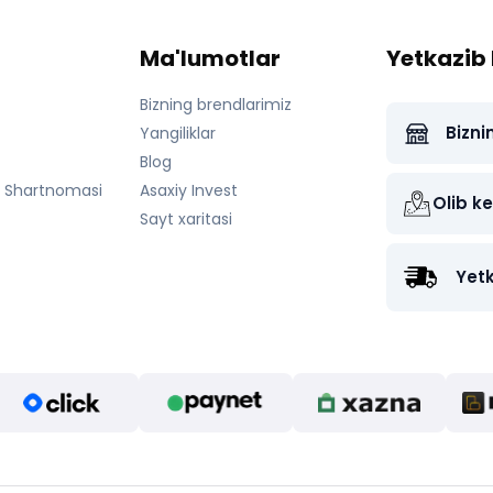
Ma'lumotlar
Yetkazib 
Bizning brendlarimiz
Bizni
Yangiliklar
Blog
a Shartnomasi
Asaxiy Invest
Olib ke
Sayt xaritasi
Yetk