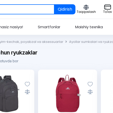
Qidirish
Taqqoslash
To'lov
asiz nasiya!
Smartfonlar
Maishiy texnika
iyim-kechak, poyabzal va aksessuarlar
Ayollar sumkalari va ryukza
chun ryukzaklar
sotuvda bor