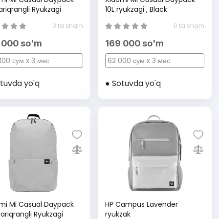
ariqrangli Ryukzagi
10L ryukzagi , Black
0 ta sharh
0 ta sharh
 000 so'm
169 000 so'm
300 сум x 3 мес
62 000 сум x 3 мес
tuvda yo'q
● Sotuvda yo'q
mi Mi Casual Daypack
HP Campus Lavender
sariqrangli Ryukzagi
ryukzak