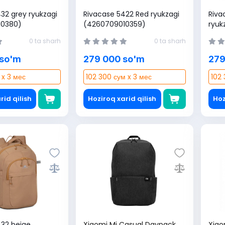
32 grey ryukzagi
Rivacase 5422 Red ryukzagi
Riva
10380)
(4260709010359)
ryuk
0 ta sharh
0 ta sharh
 so'm
279 000 so'm
279
 x 3 мес
102 300 сум x 3 мес
102 
rid qilish
Hoziroq xarid qilish
Hoz
432 beige
Xiaomi Mi Casual Daypack
Xiao