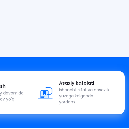
Asaxiy kafolati
ash
Ishonchli sifat va nosozlik
 oy davomida
yuzaga kelganda
lov yo'q
yordam.