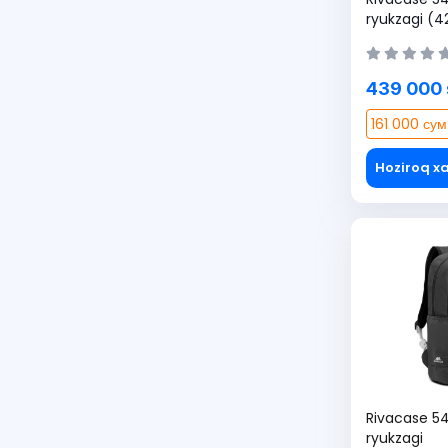
ryukzagi (
439 000
161 000 сум
Hoziroq xa
Rivacase 5
ryukzagi