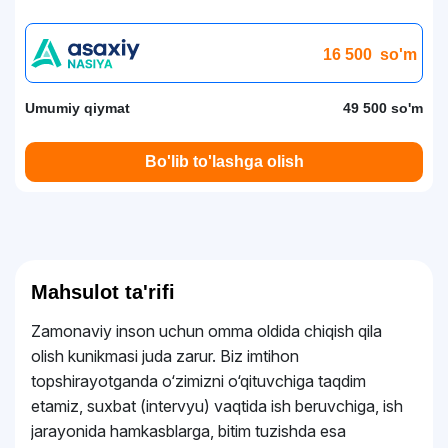
16 500
so'm
Umumiy qiymat
49 500 so'm
Bo'lib to'lashga olish
Mahsulot ta'rifi
Zamonaviy inson uchun omma oldida chiqish qila
olish kunikmasi juda zarur. Biz imtihon
topshirayotganda o‘zimizni o‘qituvchiga taqdim
etamiz, suxbat (intervyu) vaqtida ish beruvchiga, ish
jarayonida hamkasblarga, bitim tuzishda esa