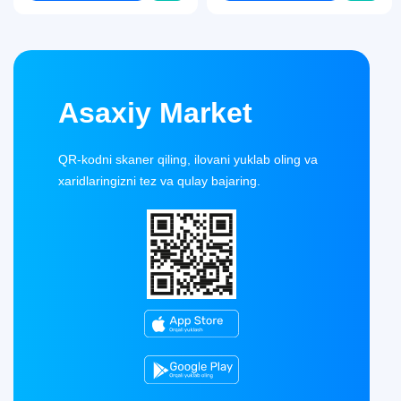
Asaxiy Market
QR-kodni skaner qiling, ilovani yuklab oling va
xaridlaringizni tez va qulay bajaring.