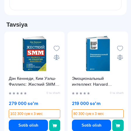
Tavsiya
Дэн Кеннеди, Ким Уэлш-
Эмоциональный
Филлипс: Жесткий SMM.
интеллект. Harvard
Выжать из соцсетей
Business Review: 10
0 ta sharh
0 ta sharh
максимум
лучших статей (твёрдый
переплёт)
279 000 so'm
219 000 so'm
102 300 сум x 3 мес
80 300 сум x 3 мес
Sotib olish
Sotib olish