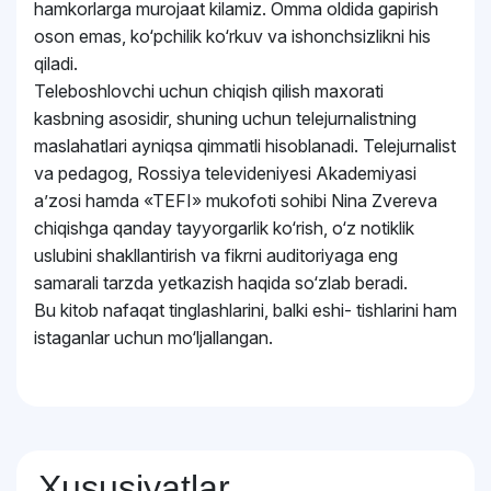
hamkorlarga murojaat kilamiz. Omma oldida gapirish
oson emas, ko‘pchilik ko‘rkuv va ishonchsizlikni his
qiladi.
Teleboshlovchi uchun chiqish qilish maxorati
kasbning asosidir, shuning uchun telejurnalistning
maslahatlari ayniqsa qimmatli hisoblanadi. Telejurnalist
va pedagog, Rossiya televideniyesi Akademiyasi
a’zosi hamda «TEFI» mukofoti sohibi Nina Zvereva
chiqishga qanday tayyorgarlik ko‘rish, o‘z notiklik
uslubini shakllantirish va fikrni auditoriyaga eng
samarali tarzda yetkazish haqida so‘zlab beradi.
Bu kitob nafaqat tinglashlarini, balki eshi- tishlarini ham
istaganlar uchun mo‘ljallangan.
Xususiyatlar