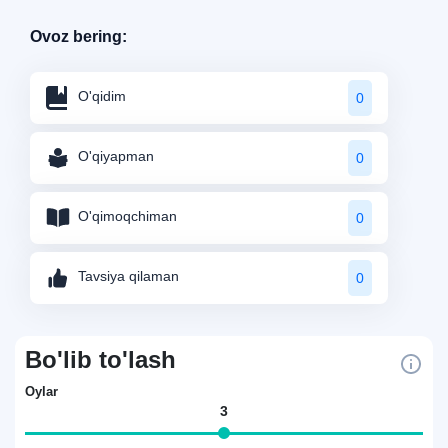
Ovoz bering:
O'qidim
0
O'qiyapman
0
O'qimoqchiman
0
Tavsiya qilaman
0
Bo'lib to'lash
Oylar
3