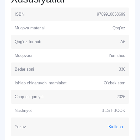
ISBN
9789910838699
Muqova materiali
Qog‘oz
Qog‘oz formati
А6
Muqovasi
Yumshoq
Betlar soni
336
Ishlab chiqaruvchi mamlakat
O‘zbekiston
Chop etilgan yili
2026
Nashriyot
BEST-BOOK
Yozuv
Kirillcha