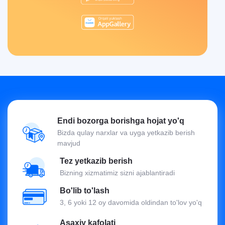
Endi bozorga borishga hojat yo'q
Bizda qulay narxlar va uyga yetkazib berish
mavjud
Tez yetkazib berish
Bizning xizmatimiz sizni ajablantiradi
Bo'lib to'lash
3, 6 yoki 12 oy davomida oldindan to'lov yo'q
Asaxiy kafolati