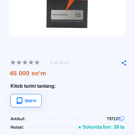
0 ta sharh
45 000 so'm
Kitob turini tanlang:
Qog'oz
Artikul:
T97137
● Sotuvda bor: 38 ta
Holati: