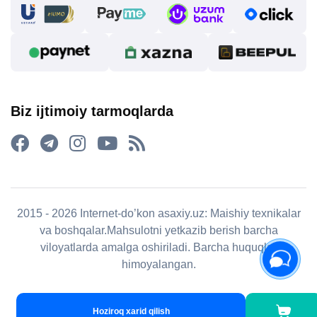
Biz ijtimoiy tarmoqlarda
2015 - 2026 Internet-do’kon asaxiy.uz: Maishiy texnikalar
va boshqalar.Mahsulotni yetkazib berish barcha
viloyatlarda amalga oshiriladi. Barcha huquqlar
himoyalangan.
Hoziroq xarid qilish