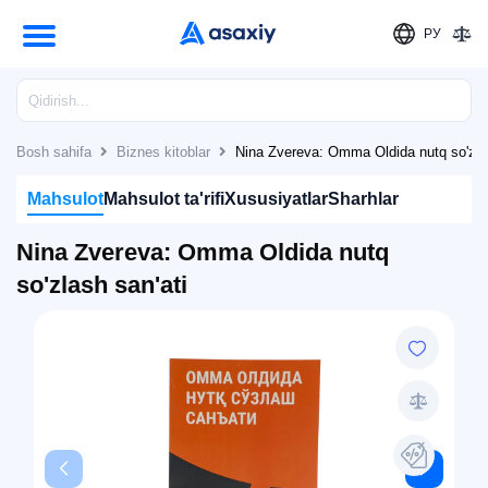
РУ
Bosh sahifa
Biznes kitoblar
Nina Zvereva: Omma Oldida nutq so'zlas
Mahsulot
Mahsulot ta'rifi
Xususiyatlar
Sharhlar
Nina Zvereva: Omma Oldida nutq
so'zlash san'ati